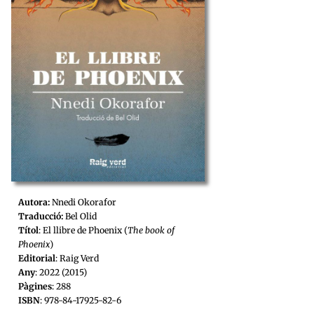
Autora:
Nnedi Okorafor
Traducció:
Bel Olid
Títol
: El llibre de Phoenix (
The book of
Phoenix
)
Editorial
: Raig Verd
Any
: 2022 (2015)
Pàgines
: 288
ISBN
: 978-84-17925-82-6