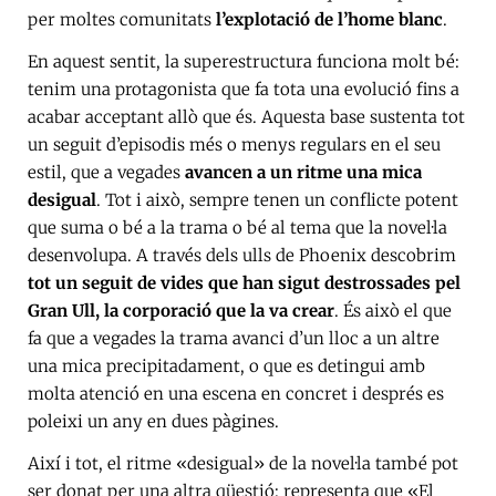
per moltes comunitats
l’explotació de l’home blanc
.
En aquest sentit, la superestructura funciona molt bé:
tenim una protagonista que fa tota una evolució fins a
acabar acceptant allò que és. Aquesta base sustenta tot
un seguit d’episodis més o menys regulars en el seu
estil, que a vegades
avancen a un ritme una mica
desigual
. Tot i això, sempre tenen un conflicte potent
que suma o bé a la trama o bé al tema que la novel·la
desenvolupa. A través dels ulls de Phoenix descobrim
tot un seguit de vides que han sigut destrossades pel
Gran Ull, la corporació que la va crear
. És això el que
fa que a vegades la trama avanci d’un lloc a un altre
una mica precipitadament, o que es detingui amb
molta atenció en una escena en concret i després es
poleixi un any en dues pàgines.
Així i tot, el ritme «desigual» de la novel·la també pot
ser donat per una altra qüestió: representa que «El