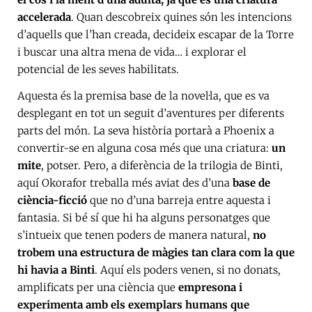
accelerada
. Quan descobreix quines són les intencions
d’aquells que l’han creada, decideix escapar de la Torre
i buscar una altra mena de vida… i explorar el
potencial de les seves habilitats.
Aquesta és la premisa base de la novel·la, que es va
desplegant en tot un seguit d’aventures per diferents
parts del món. La seva història portarà a Phoenix a
convertir-se en alguna cosa més que una criatura:
un
mite
, potser. Pero, a diferència de la trilogia de Binti,
aquí Okorafor treballa més aviat des d’una
base de
ciència-ficció
que no d’una barreja entre aquesta i
fantasia. Si bé sí que hi ha alguns personatges que
s’intueix que tenen poders de manera natural,
no
trobem una estructura de màgies tan clara com la que
hi havia a Binti
. Aquí els poders venen, si no donats,
amplificats per una ciència que
empresona i
experimenta amb els exemplars humans que