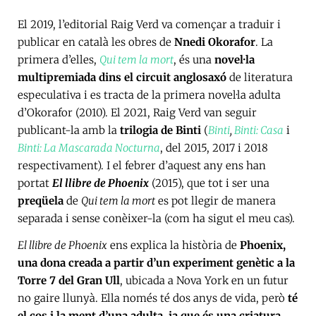
El 2019, l’editorial Raig Verd va començar a traduir i
publicar en català les obres de
Nnedi Okorafor
. La
primera d’elles,
Qui tem la mort
, és una
novel·la
multipremiada dins el circuit anglosaxó
de literatura
especulativa i es tracta de la primera novel·la adulta
d’Okorafor (2010). El 2021, Raig Verd van seguir
publicant-la amb la
trilogia de Binti
(
Binti
,
Binti: Casa
i
Binti: La Mascarada Nocturna
, del 2015, 2017 i 2018
respectivament). I el febrer d’aquest any ens han
portat
El llibre de Phoenix
(2015), que tot i ser una
preqüela
de
Qui tem la mort
es pot llegir de manera
separada i sense conèixer-la (com ha sigut el meu cas).
El llibre de Phoenix
ens explica la història de
Phoenix,
una dona creada a partir d’un experiment genètic a la
Torre 7 del Gran Ull
, ubicada a Nova York en un futur
no gaire llunyà. Ella només té dos anys de vida, però
té
el cos i la ment d’una adulta, ja que és una criatura