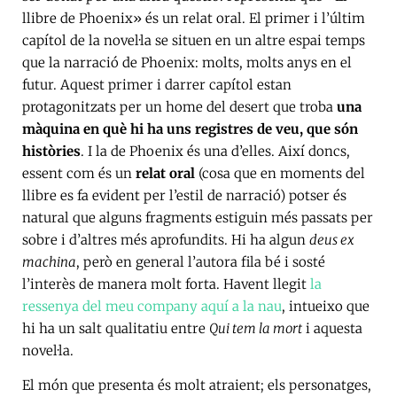
llibre de Phoenix» és un relat oral. El primer i l’últim
capítol de la novel·la se situen en un altre espai temps
que la narració de Phoenix: molts, molts anys en el
futur. Aquest primer i darrer capítol estan
protagonitzats per un home del desert que troba
una
màquina en què hi ha uns registres de veu, que són
històries
. I la de Phoenix és una d’elles. Així doncs,
essent com és un
relat oral
(cosa que en moments del
llibre es fa evident per l’estil de narració) potser és
natural que alguns fragments estiguin més passats per
sobre i d’altres més aprofundits. Hi ha algun
deus ex
machina
, però en general l’autora fila bé i sosté
l’interès de manera molt forta. Havent llegit
la
ressenya del meu company aquí a la nau
, intueixo que
hi ha un salt qualitatiu entre
Qui tem la mort
i aquesta
novel·la.
El món que presenta és molt atraient; els personatges,