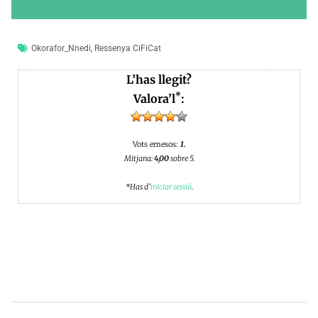
Okorafor_Nnedi
,
Ressenya CiFiCat
L’has llegit?
*
Valora’l
:
Vots emesos:
1.
Mitjana:
4,00
sobre 5.
*Has d’
iniciar sessió
.