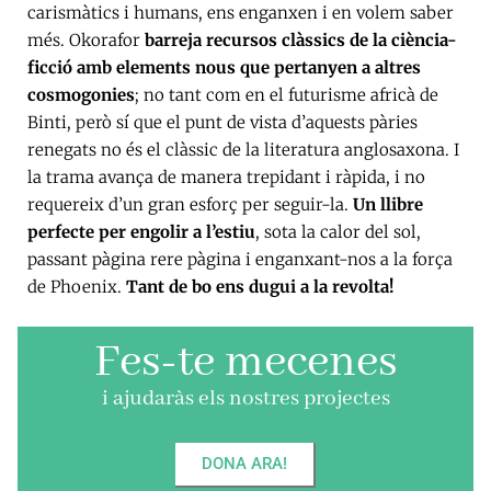
carismàtics i humans, ens enganxen i en volem saber
més. Okorafor
barreja recursos clàssics de la ciència-
ficció amb elements nous que pertanyen a altres
cosmogonies
; no tant com en el futurisme africà de
Binti, però sí que el punt de vista d’aquests pàries
renegats no és el clàssic de la literatura anglosaxona. I
la trama avança de manera trepidant i ràpida, i no
requereix d’un gran esforç per seguir-la.
Un llibre
perfecte per engolir a l’estiu
, sota la calor del sol,
passant pàgina rere pàgina i enganxant-nos a la força
de Phoenix.
Tant de bo ens dugui a la revolta!
Fes-te mecenes
i ajudaràs els nostres projectes
DONA ARA!