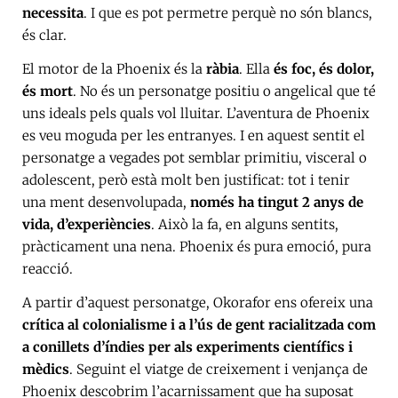
necessita
. I que es pot permetre perquè no són blancs,
és clar.
El motor de la Phoenix és la
ràbia
. Ella
és foc, és dolor,
és mort
. No és un personatge positiu o angelical que té
uns ideals pels quals vol lluitar. L’aventura de Phoenix
es veu moguda per les entranyes. I en aquest sentit el
personatge a vegades pot semblar primitiu, visceral o
adolescent, però està molt ben justificat: tot i tenir
una ment desenvolupada,
només ha tingut 2 anys de
vida, d’experiències
. Això la fa, en alguns sentits,
pràcticament una nena. Phoenix és pura emoció, pura
reacció.
A partir d’aquest personatge, Okorafor ens ofereix una
crítica al colonialisme i a l’ús de gent racialitzada com
a conillets d’índies per als experiments científics i
mèdics
. Seguint el viatge de creixement i venjança de
Phoenix descobrim l’acarnissament que ha suposat