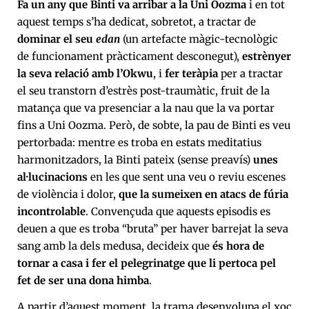
Fa un any que Binti va arribar a la Uni Oozma
i en tot
aquest temps s’ha dedicat, sobretot, a tractar de
dominar el seu
edan
(un artefacte màgic-tecnològic
de funcionament pràcticament desconegut),
estrènyer
la seva relació amb l’Okwu
, i
fer teràpia
per a tractar
el seu transtorn d’estrès post-traumàtic, fruit de la
matança que va presenciar a la nau que la va portar
fins a Uni Oozma. Però, de sobte, la pau de Binti es veu
pertorbada: mentre es troba en estats meditatius
harmonitzadors, la Binti pateix (sense preavís)
unes
al·lucinacions
en les que sent una veu o reviu escenes
de violència i dolor,
que la sumeixen en atacs de fúria
incontrolable
. Convençuda que aquests episodis es
deuen a que es troba “bruta” per haver barrejat la seva
sang amb la dels medusa, decideix que
és hora de
tornar a casa i fer el pelegrinatge que li pertoca pel
fet de ser una dona himba
.
A partir d’aquest moment, la trama desenvolupa el xoc