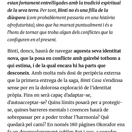
estan fortament entrelligades amb la tradició espiritual
de la seva terra
. Per tant,
Binti no és una filla de la
diàspora
(com probablement passaria en una història
afrofuturista), sino que ha marxat puntualment i és a
l’hora de tornar que troba algun dels conflictes que la
configuren en el present.
Binti, doncs, haurà de navegar
aquesta seva identitat
nova, que la posa en conflicte amb gairebé tothom a
qui estima, i de la qual encara hi ha parts que
desconeix
. Amb molta més dosi de peripècia externa
que la primera entrega de la saga,
Binti: Casa
s’endinsa
sense por en la dolorosa exploració de l’identitat
pròpia. Fins on serà capaç d’adaptar-se,
d’autoacceptar-se? Quins límits posarà per a protegir-
se, quines barreres mentals i creences haurà de
sobrepassar per a poder trobar l’harmonia? Què
quedarà pel camí? En només 180 pàgines Okorafor ens
fa un desenvolupament sublim (tot i que, a vegades,