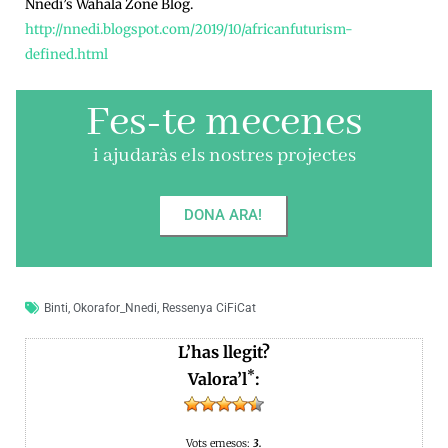
Nnedi’s Wahala Zone Blog.
http://nnedi.blogspot.com/2019/10/africanfuturism-
defined.html
Fes-te mecenes
i ajudaràs els nostres projectes
DONA ARA!
Binti
,
Okorafor_Nnedi
,
Ressenya CiFiCat
L’has llegit?
*
Valora’l
:
Vots emesos:
3.