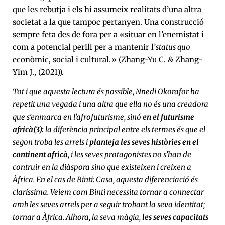
que les rebutja i els hi assumeix realitats d’una altra
societat a la que tampoc pertanyen. Una construcció
sempre feta des de fora per a «situar en l’enemistat i
com a potencial perill per a mantenir l’
status quo
econòmic, social i cultural.» (Zhang-Yu C. & Zhang-
Yim J., (2021)).
Tot i que aquesta lectura és possible, Nnedi Okorafor ha
repetit una vegada i una altra que ella no és una creadora
que s’enmarca en l’afrofuturisme, sinó
en el futurisme
africà(3):
la diferència principal entre els termes és que el
segon troba les arrels i
planteja les seves històries en el
continent africà
, i les seves protagonistes no s’han de
contruir en la diàspora sino que existeixen i creixen a
Àfrica. En el cas de Binti: Casa, aquesta diferenciació és
claríssima. Veiem com Binti necessita tornar a connectar
amb les seves arrels per a seguir trobant la seva identitat;
tornar a Àfrica. Alhora, la seva màgia,
les seves capacitats