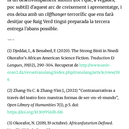
poc subtil) d’aquest arc de creixement i aprenentatge, i
ens deixa amb un
cliffhanger
terrorífic que ens farà
desitjar que Raig Verd tingui preparada la tercera
entrega l’abans possible.
—-
(1) Djeddai, I., & Benabed, F. (2020). The Strong Binti in Nnedi
Okorafor’s African American Science Fiction.
Traduction Et
Langues
,
19
(02), 290-304. Recuperat de
http://www.univ-
oran2.dz/revuetranslang/index.php/translang/article/view/18
6
(2) Zhang-Yu C. & Zhang-Yim J., (2021) “Contranarrativas a
través del teatro foro: nuestras formas de ser-en-el-mundo”,
Open Library of Humanities
7(1), p.5. doi:
https://doi.org/10.16995/olh.616
(3) Okorafor, N. (2019, 19 octubre).
Africanfuturism Defined
.