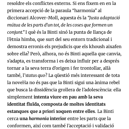
resoldre els conflictes externs. Si ens fixem en en la
primera accepció de la paraula “harmonia” al
diccionari Alcover-Moll, aquesta és la
“Justa adaptació
mútua de les parts d’un tot, de les coses que formen un
conjunt.”
I què és la Binti sinó la punta de llança de
l’ètnia himba, que surt del seu entorn tradicional i
demostra erronis els prejudicis que els khoush aixafen
sobre ella? Però, alhora, no és Binti aquella que canvia,
s’adapta, es transforma i es deixa influir per a després
tornar a la seva terra d’origen i fer trontollar, allà
també, l’
status quo
? La qüestió més interessant de tota
la novel·la no és pas que la Binti sigui una ànima rebel
que busca la dissidència grollera de l’adolescència: ella
simplement
intenta viure en pau amb la seva
identitat fluïda, composta de moltes identitats
estanques que a priori xoquen entre elles
. La Binti
cerca
una
harmonia
interior
entre les parts que la
conformen, així com també l’acceptació i validació