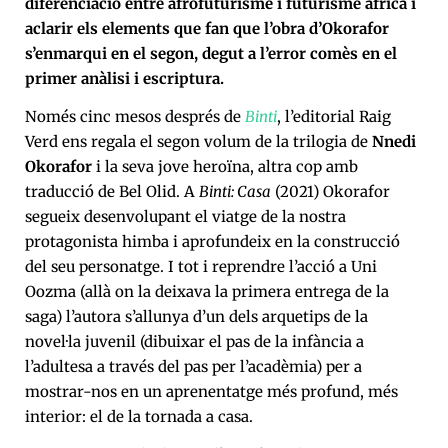
diferenciació entre afrofuturisme i futurisme africà i
aclarir els elements que fan que l’obra d’Okorafor
s’enmarqui en el segon, degut a l’error comès en el
primer anàlisi i escriptura.
Només cinc mesos després de
Binti
, l’editorial Raig
Verd ens regala el segon volum de la trilogia de
Nnedi
Okorafor
i la seva jove heroïna, altra cop amb
traducció de Bel Olid. A
Binti: Casa
(2021) Okorafor
segueix desenvolupant el viatge de la nostra
protagonista himba i aprofundeix en la construcció
del seu personatge. I tot i reprendre l’acció a Uni
Oozma (allà on la deixava la primera entrega de la
saga) l’autora s’allunya d’un dels arquetips de la
novel·la juvenil (dibuixar el pas de la infància a
l’adultesa a través del pas per l’acadèmia) per a
mostrar-nos en un aprenentatge més profund, més
interior: el de la tornada a casa.