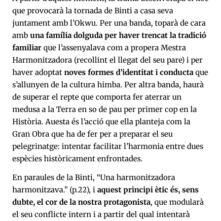
que provocarà la tornada de Binti a casa seva
juntament amb l’Okwu. Per una banda, toparà de cara
amb
una família dolguda per haver trencat la tradició
familiar
que l’assenyalava com a propera Mestra
Harmonitzadora (recollint el llegat del seu pare) i per
haver adoptat
noves formes d’identitat i conducta
que
s’allunyen de la cultura himba. Per altra banda, haurà
de superar el repte que comporta fer aterrar un
medusa a la Terra en so de pau per primer cop en la
Història. Auesta és l’acció que ella planteja com la
Gran Obra que ha de fer per a preparar el seu
pelegrinatge: intentar facilitar l’harmonia entre dues
espècies històricament enfrontades.
En paraules de la Binti, “Una harmonitzadora
harmonitzava.” (p.22), i
aquest principi ètic és, sens
dubte, el cor de la nostra protagonista
, que modularà
el seu conflicte intern i a partir del qual intentarà