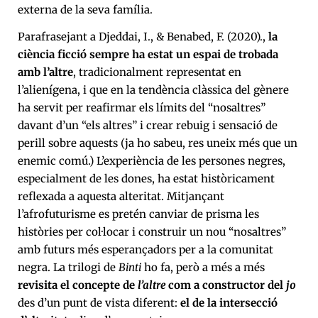
externa de la seva família.
Parafrasejant a Djeddai, I., & Benabed, F. (2020).,
la
ciència ficció sempre ha estat un espai de trobada
amb l’altre
, tradicionalment representat en
l’alienígena, i que en la tendència clàssica del gènere
ha servit per reafirmar els límits del “nosaltres”
davant d’un “els altres” i crear rebuig i sensació de
perill sobre aquests (ja ho sabeu, res uneix més que un
enemic comú.) L’experiència de les persones negres,
especialment de les dones, ha estat històricament
reflexada a aquesta alteritat. Mitjançant
l’afrofuturisme es pretén canviar de prisma les
històries per col·locar i construir un nou “nosaltres”
amb futurs més esperançadors per a la comunitat
negra. La trilogi de
Binti
ho fa, però a més a més
revisita el concepte de
l’altre
com a constructor del
jo
des d’un punt de vista diferent:
el de la intersecció