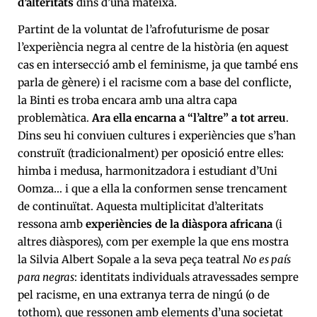
d’alteritats
dins d’una mateixa.
Partint de la voluntat de l’afrofuturisme de posar
l’experiència negra al centre de la història (en aquest
cas en intersecció amb el feminisme, ja que també ens
parla de gènere) i el racisme com a base del conflicte,
la Binti es troba encara amb una altra capa
problemàtica.
Ara ella encarna a “l’altre” a tot arreu
.
Dins seu hi conviuen cultures i experiències que s’han
construït (tradicionalment) per oposició entre elles:
himba i medusa, harmonitzadora i estudiant d’Uni
Oomza… i que a ella la conformen sense trencament
de continuïtat. Aquesta multiplicitat d’alteritats
ressona amb
experiències de la diàspora africana
(i
altres diàspores), com per exemple la que ens mostra
la Silvia Albert Sopale a la seva peça teatral
No es país
para negras
: identitats individuals atravessades sempre
pel racisme, en una extranya terra de ningú (o de
tothom), que ressonen amb elements d’una societat