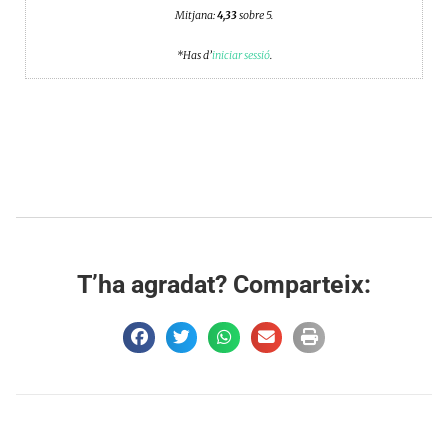
Mitjana:
4,33
sobre 5.
*Has d’
iniciar sessió
.
T’ha agradat? Comparteix: