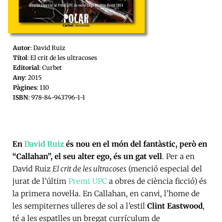
Autor
: David Ruiz
Títol
: El crit de les ultracoses
Editorial
: Curbet
Any
: 2015
Pàgines
: 110
ISBN
: 978-84-943796-1-1
En
David Ruiz
és nou en el món del fantàstic, però en
“Callahan”, el seu alter ego, és un gat vell
. Per a en
David Ruiz
El crit de les ultracoses
(menció especial del
jurat de l’últim
Premi UPC
a obres de ciència ficció) és
la primera novel·la. En Callahan, en canvi, l’home de
les sempiternes ulleres de sol a l’estil
Clint Eastwood
,
té a les espatlles un bregat currículum de