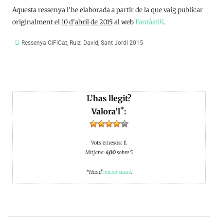
Aquesta ressenya l’he elaborada a partir de la que vaig publicar
originalment el
10 d’abril de 2015
al web
FantàstiK
.
Ressenya CiFiCat
,
Ruiz_David
,
Sant Jordi 2015
L’has llegit?
*
Valora’l
:
Vots emesos:
1.
Mitjana:
4,00
sobre 5.
*Has d’
iniciar sessió
.