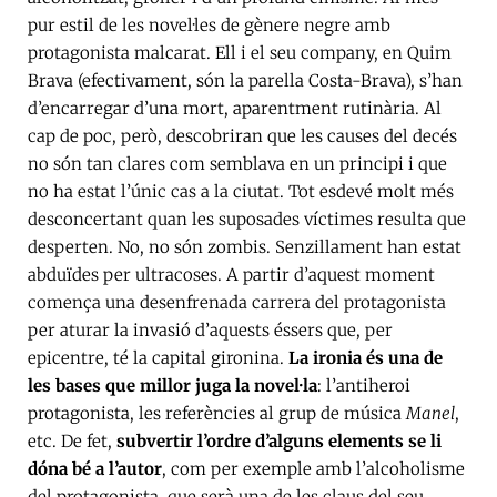
pur estil de les novel·les de gènere negre amb
protagonista malcarat. Ell i el seu company, en Quim
Brava (efectivament, són la parella Costa-Brava), s’han
d’encarregar d’una mort, aparentment rutinària. Al
cap de poc, però, descobriran que les causes del decés
no són tan clares com semblava en un principi i que
no ha estat l’únic cas a la ciutat. Tot esdevé molt més
desconcertant quan les suposades víctimes resulta que
desperten. No, no són zombis. Senzillament han estat
abduïdes per ultracoses. A partir d’aquest moment
comença una desenfrenada carrera del protagonista
per aturar la invasió d’aquests éssers que, per
epicentre, té la capital gironina.
La ironia és una de
les bases que millor juga la novel·la
: l’antiheroi
protagonista, les referències al grup de música
Manel
,
etc. De fet,
subvertir l’ordre d’alguns elements se li
dóna bé a l’autor
, com per exemple amb l’alcoholisme
del protagonista, que serà una de les claus del seu