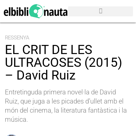
RESSENYA
EL CRIT DE LES
ULTRACOSES (2015)
– David Ruiz
Entretinguda primera novel·la de David
Ruiz, que juga a les picades d’ullet amb el
món del cinema, la literatura fantàstica i la
música.