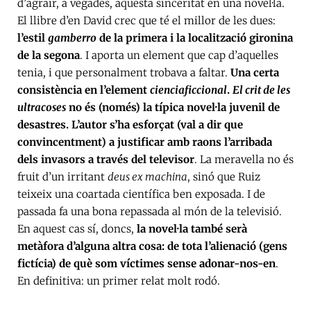
d’agrair, a vegades, aquesta sinceritat en una novel·la.
El llibre d’en David crec que té el millor de les dues:
l’estil
gamberro
de la primera i la localització gironina
de la segona
. I aporta un element que cap d’aquelles
tenia, i que personalment trobava a faltar.
Una certa
consistència en l’element
cienciaficcional
.
El crit de les
ultracoses
no és (només) la típica novel·la juvenil de
desastres. L’autor s’ha esforçat (val a dir que
convincentment) a justificar amb raons l’arribada
dels invasors a través del televisor
. La meravella no és
fruit d’un irritant
deus ex machina
, sinó que Ruiz
teixeix una coartada científica ben exposada. I de
passada fa una bona repassada al món de la televisió.
En aquest cas sí, doncs,
la novel·la també serà
metàfora d’alguna altra cosa: de tota l’alienació (gens
fictícia) de què som víctimes sense adonar-nos-en
.
En definitiva: un primer relat molt rodó.