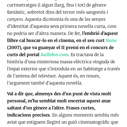
curtmetratges (i algun llarg, fins i tot) de gènere
fantàstic, sobretot dins del terror més sangonós i
canyero
. Aquesta dicotomia és una de les senyes
d’identitat d’aquesta seva primera novel·la curta, com
no podria ser d’altra manera. De fet,
l’embrió d’aquest
llibre cal buscar-lo en el cinema, en el seu curt
Noise
(2007), que va guanyar el II premi en el concurs de
curts del portal
Aullidos.com
. Es tractava de la
història d’una misteriosa massa elèctrica vinguda de
l’espai exterior que s’introduïa en un habitatge a través
de l’antena del televisor. Aquest és, en resum,
l’argument també d’aquesta novel·la.
Val a dir que, almenys des d’un punt de vista molt
personal, m’ha semblat molt encertat aquest anar
saltant d’un gènere a l’altre. Frases curtes,
indicacions precises
. En alguns moments sembla més
aviat que estiguem llegint un guió cinematogràfic que