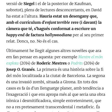
versió de
Siegel
i el de la posterior de Kaufman,
sobretot), plens de lectures desconcertants, en David
ha estat a l’altura.
Hauria estat un desengany que,
amb el currículum d’
enfant terrible
rere (i davant) la
càmera que té, s’hagués conformat a escriure un
happy end
de factura
hollywoodiana
per al seu primer
relat. Doncs, no. No és el cas.
Últimament he llegit algunes altres novel·les que ara
em fan pensar en aquesta: per exemple
Mentre el món
explota
(2014) de
Roderic Mestres
o
Podrits
(2014) de
Josep O. Granés
. La primera és una història sobre la fi
del món localitzada a la ciutat de Barcelona. La segona
és una invasió zombi, situada a Girona. En tots dos
casos es fa ús d’un llenguatge planer, amb tendència a
l’exageració i que ens apropa més al que seria una obra
irònica i desmitificadora, simple entreteniment, que
no a res pretesament transcendental i metafòric. És