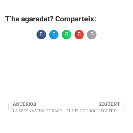
T’ha agaradat? Comparteix:
ANTERIOR
SEGÜENT
LA SETENA VIDA DE KASPAR SCHWARZ (2014) – Carles Pradas
EL REI DE GROC, SEGUIT DE L’HABITANT DE CARCOSA (2015) – Robert W. Chambers i Ambrose Bierce