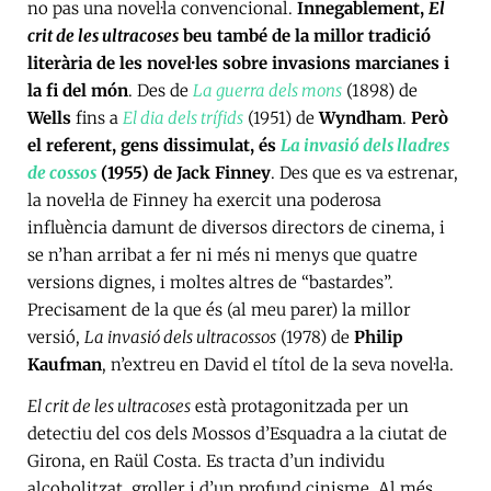
no pas una novel·la convencional.
Innegablement,
El
crit de les ultracoses
beu també de la millor tradició
literària de les novel·les sobre invasions marcianes i
la fi del món
. Des de
La guerra dels mons
(1898) de
Wells
fins a
El dia dels trífids
(1951) de
Wyndham
.
Però
el referent, gens dissimulat, és
La invasió dels lladres
de cossos
(1955) de Jack Finney
. Des que es va estrenar,
la novel·la de Finney ha exercit una poderosa
influència damunt de diversos directors de cinema, i
se n’han arribat a fer ni més ni menys que quatre
versions dignes, i moltes altres de “bastardes”.
Precisament de la que és (al meu parer) la millor
versió,
La invasió dels ultracossos
(1978) de
Philip
Kaufman
, n’extreu en David el títol de la seva novel·la.
El crit de les ultracoses
està protagonitzada per un
detectiu del cos dels Mossos d’Esquadra a la ciutat de
Girona, en Raül Costa. Es tracta d’un individu
alcoholitzat, groller i d’un profund cinisme. Al més