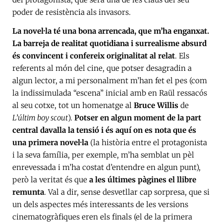
poder de resistència als invasors.
La novel·la té una bona arrencada, que m’ha enganxat.
La barreja de realitat quotidiana i surrealisme absurd
és convincent i confereix originalitat al relat
. Els
referents al món del cine, que potser desagradin a
algun lector, a mi personalment m’han fet el pes (com
la indissimulada “escena” inicial amb en Raül ressacós
al seu cotxe, tot un homenatge al
Bruce Willis
de
L’últim boy scout
).
Potser en algun moment de la part
central davalla la tensió i és aquí on es nota que és
una primera novel·la
(la història entre el protagonista
i la seva família, per exemple, m’ha semblat un pèl
enrevessada i m’ha costat d’entendre en algun punt),
però la veritat és que
a les últimes pàgines el llibre
remunta
. Val a dir, sense desvetllar cap sorpresa, que si
un dels aspectes més interessants de les versions
cinematogràfiques eren els finals (el de la primera