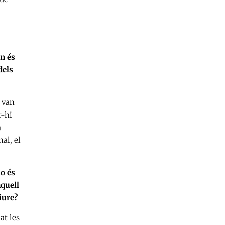
n és
dels
m van
r-hi
a
al, el
no és
aquell
iure?
at les