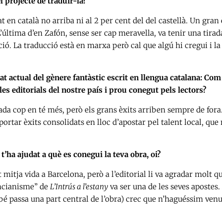
l projecte de traduir-la?
 en català no arriba ni al 2 per cent del del castellà. Un gran 
’última d’en Zafón, sense ser cap meravella, va tenir una tirad
ió. La traducció està en marxa però cal que algú hi cregui i la
stat actual del gènere fantàstic escrit en llengua catalana: Com
s editorials del nostre país i prou conegut pels lectors?
ada cop en té més, però els grans èxits arriben sempre de fora.
ortar èxits consolidats en lloc d’apostar pel talent local, que 
ha ajudat a què es conegui la teva obra, oi?
t mitja vida a Barcelona, però a l’editorial li va agradar molt q
incianisme” de
L’Intrús a l’estany
va ser una de les seves apostes.
é passa una part central de l’obra) crec que n’haguéssim venu