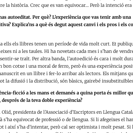
e la història. Crec que es van equivocar… Però la intenció era
l’has autoeditat. Per què? L’experiència que vas tenir amb una
iva? Explica’ns a què és degut aquest canvi i els pros i els c
a ells els llibres tenen un període de vida molt curt. Et publiq
lleixes ni a les taules. Hi ha novetats cada mes i s’han de vendr
sentir-se traït. Per altra banda, l’autoedició és cara i molt dur
 bon cotxe i una moral de ferro, però és una experiència posit
nuscrit en un llibre i fer-lo arribar als lectors. Els mitjans q
t la difusió i la distribució, són bàsics, gairebé insubstituïbles
iència-ficció a les mans et demanés a quina porta és millor q
s, després de la teva doble experiència?
el Olid, presidenta de l’Associació d’Escriptors en Llengua Cata
à s’ha equivocat de professió o de llengua. Si li afegeixes el h
 i així s’ha d’intentar, però cal ser optimista i molt pesat. Si 