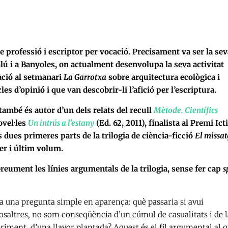
e professió i escriptor per vocació. Precisament va ser la sev
alú i a Banyoles, on actualment desenvolupa la seva activitat
ració al setmanari
La Garrotxa
sobre arquitectura ecològica i
les d’opinió i que van descobrir-li l’afició per l’escriptura.
 també és autor d’un dels relats del recull
Mètode. Científics
ovel·les
Un intrús a l’estany
(Ed. 62, 2011), finalista al Premi Ic
s dues primeres parts de la trilogia de ciència-ficció
El missa
cer i últim volum.
reument les línies argumentals de la trilogia, sense fer cap
s
ja una pregunta simple en aparença: què passaria si avui
nosaltres, no som conseqüència d’un cúmul de casualitats i de 
riment, d’una llavor plantada? Aquest és el fil argumental al 