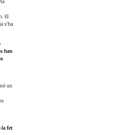
via
. El
ja s’ha
m
es han
es
inó un
es
la fet