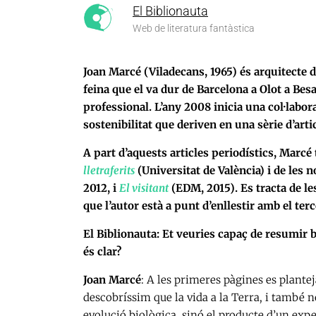
El Biblionauta
Web de literatura fantàstica
Joan Marcé (Viladecans, 1965) és arquitecte d
feina que el va dur de Barcelona a Olot a Bes
professional. L’any 2008 inicia una col·labo
sostenibilitat que deriven en una sèrie d’artic
A part d’aquests articles periodístics, Marcé
lletraferits
(Universitat de València) i de les n
2012, i
El visitant
(EDM, 2015). Es tracta de le
que l’autor està a punt d’enllestir amb el ter
El Biblionauta: Et veuries capaç de resumir b
és clar?
Joan Marcé
: A les primeres pàgines es plante
descobríssim que la vida a la Terra, i també 
evolució biològica, sinó el producte d’un expe