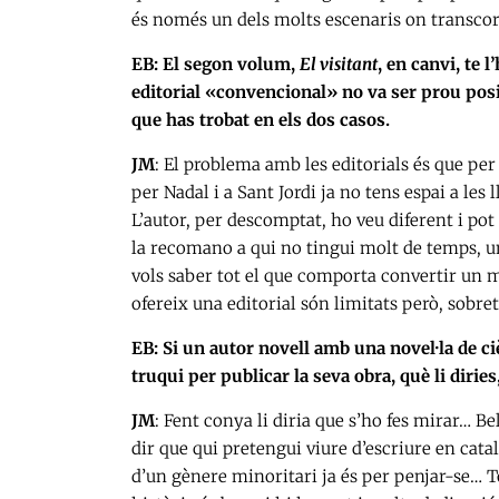
és només un dels molts escenaris on transcorr
EB: El segon volum,
El visitant
, en canvi, te 
editorial «convencional» no va ser prou posit
que has trobat en els dos casos.
JM
: El problema amb les editorials és que per 
per Nadal i a Sant Jordi ja no tens espai a les 
L’autor, per descomptat, ho veu diferent i pot 
la recomano a qui no tingui molt de temps, un
vols saber tot el que comporta convertir un ma
ofereix una editorial són limitats però, sobreto
EB: Si un autor novell amb una novel·la de c
truqui per publicar la seva obra, què li dirie
JM
: Fent conya li diria que s’ho fes mirar… B
dir que qui pretengui viure d’escriure en catal
d’un gènere minoritari ja és per penjar-se… Tot