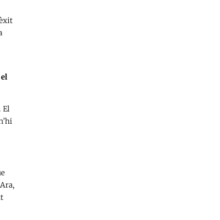
èxit
a
 el
 El
n’hi
ue
 Ara,
t