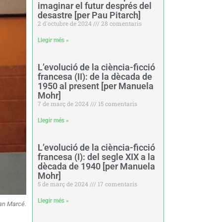
imaginar el futur després del
desastre [per Pau Pitarch]
2 d'octubre de 2024
28 comentaris
Llegir més »
L’evolució de la ciència-ficció
francesa (II): de la dècada de
1950 al present [per Manuela
Mohr]
7 de març de 2024
15 comentaris
Llegir més »
L’evolució de la ciència-ficció
francesa (I): del segle XIX a la
dècada de 1940 [per Manuela
Mohr]
5 de març de 2024
17 comentaris
Llegir més »
an Marcé.