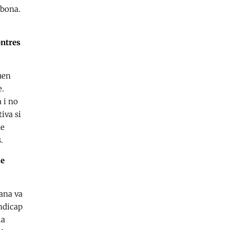
 bona.
ontres
uen
e.
a i no
iva si
ue
.
ue
lana va
andicap
la