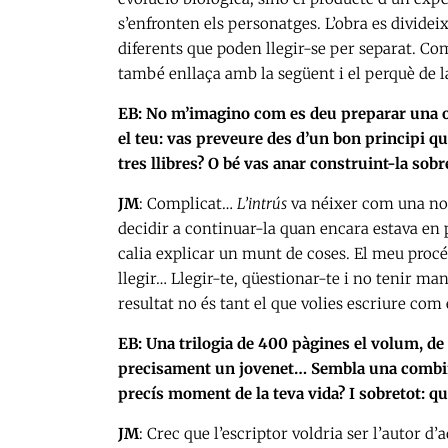
s’enfronten els personatges. L’obra es dividei
diferents que poden llegir-se per separat. Co
també enllaça amb la següent i el perquè de la
EB: No m’imagino com es deu preparar una ob
el teu: vas preveure des d’un bon principi qu
tres llibres? O bé vas anar construint-la sob
JM
: Complicat…
L’intrús
va néixer com una nove
decidir a continuar-la quan encara estava en p
calia explicar un munt de coses. El meu procés
llegir… Llegir-te, qüestionar-te i no tenir man
resultat no és tant el que volies escriure com e
EB: Una trilogia de 400 pàgines el volum, de c
precisament un jovenet… Sembla una combinaci
precís moment de la teva vida? I sobretot: qu
JM
: Crec que l’escriptor voldria ser l’autor d’