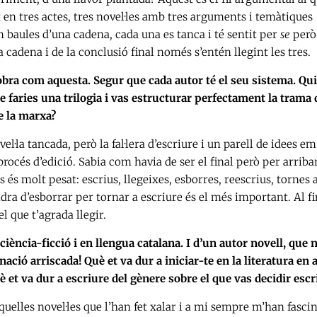
x en tres actes, tres novel·les amb tres arguments i temàtiques
m baules d’una cadena, cada una es tanca i té sentit per
se
però
 cadena i de la conclusió final només s’entén llegint les tres.
ra com aquesta. Segur que cada autor té el seu sistema. Qui
e faries una trilogia i vas estructurar perfectament la trama 
re la marxa?
l·la tancada, però la fal·lera d’escriure i un parell de idees e
rocés d’edició. Sabia com havia de ser el final però per arriba
 és molt pesat: escrius, llegeixes, esborres, reescrius, tornes 
dra d’esborrar per tornar a escriure és el més important. Al fin
l que t’agrada llegir.
iència-ficció i en llengua catalana. I d’un autor novell, que 
ó arriscada! Què et va dur a iniciar-te en la literatura en 
è et va dur a escriure del gènere sobre el que vas decidir escr
aquelles novel·les que l’han fet xalar i a mi sempre m’han fascin