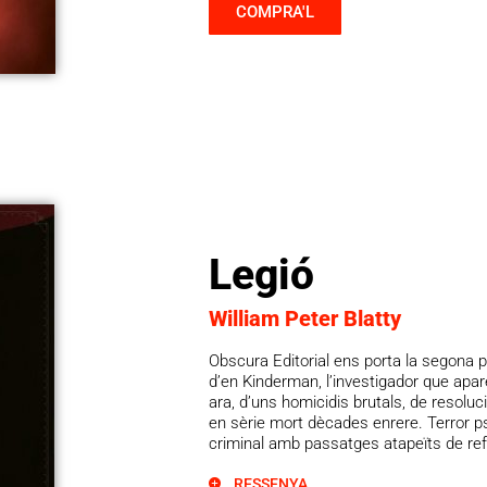
COMPRA'L
Legió
William Peter Blatty
Obscura Editorial ens porta la segona 
d’en Kinderman, l’investigador que aparei
ara, d’uns homicidis brutals, de resolu
en sèrie mort dècades enrere. Terror psic
criminal amb passatges atapeïts de refle
RESSENYA