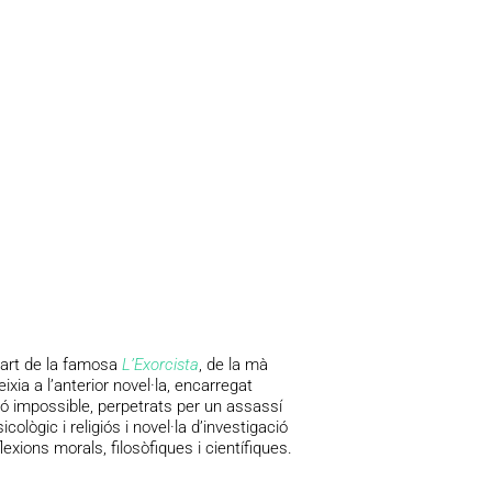
part de la famosa
L’Exorcista
, de la mà
xia a l’anterior novel·la, encarregat
ció impossible, perpetrats per un assassí
ològic i religiós i novel·la d’investigació
xions morals, filosòfiques i científiques.