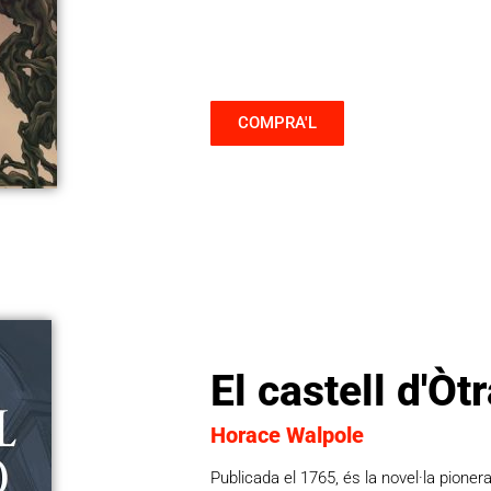
COMPRA'L
El castell d'Òt
Horace Walpole
Publicada el 1765, és la novel·la pionera