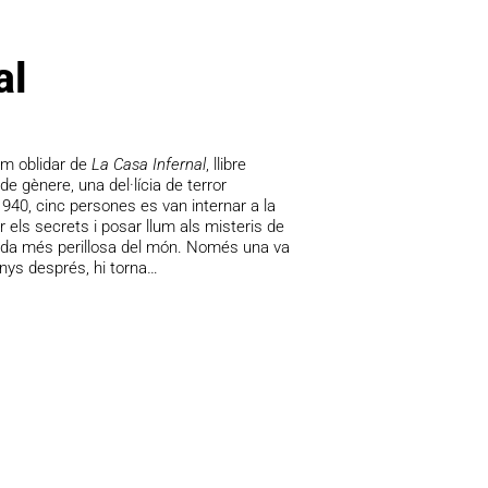
al
em oblidar de
La Casa Infernal
, llibre
e gènere, una del·lícia de terror
940, cinc persones es van internar a la
 els secrets i posar llum als misteris de
ada més perillosa del món. Només una va
anys després, hi torna…