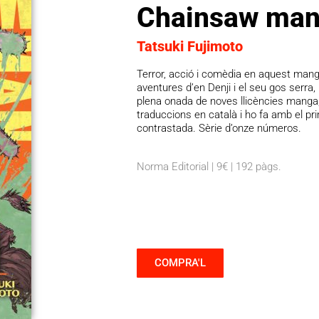
Chainsaw ma
Tatsuki Fujimoto
Terror, acció i comèdia en aquest manga
aventures d’en Denji i el seu gos serr
plena onada de noves llicències manga,
traduccions en català i ho fa amb el pri
contrastada. Sèrie d’onze números.
Norma Editorial | 9€ | 192 pàgs.
COMPRA'L