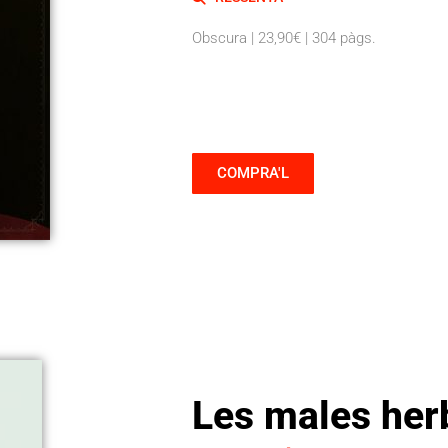
Obscura | 23,90€ | 304 pàgs.
COMPRA'L
Les males her