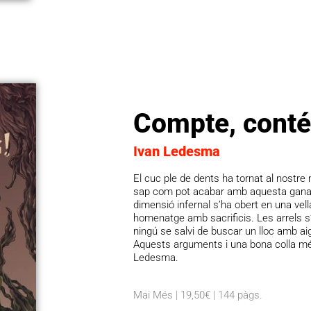
Compte, conté
Ivan Ledesma
El cuc ple de dents ha tornat al nostre
sap com pot acabar amb aquesta gana 
dimensió infernal s’ha obert en una vell
homenatge amb sacrificis. Les arrels 
ningú se salvi de buscar un lloc amb aig
Aquests arguments i una bona colla més
Ledesma.
Mai Més | 19,50€ | 144 pàgs.