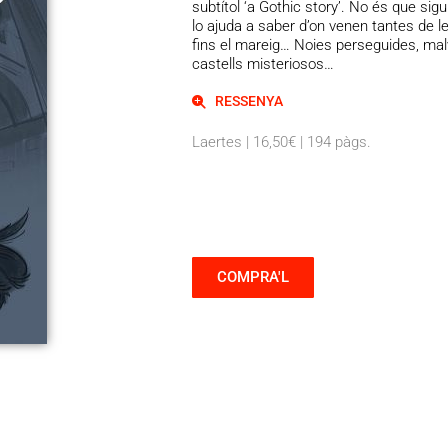
subtítol ‘a Gothic story’. No és que sigu
lo ajuda a saber d’on venen tantes de le
fins el mareig… Noies perseguides, mal
castells misteriosos…
RESSENYA
Laertes | 16,50€ | 194 pàgs.
COMPRA'L