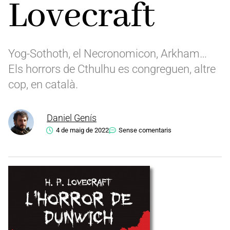
Lovecraft
Yog-Sothoth, el Necronomicon, Arkham…
Els horrors de Cthulhu es congreguen, altre
cop, en català.
Daniel Genís
4 de maig de 2022
Sense comentaris