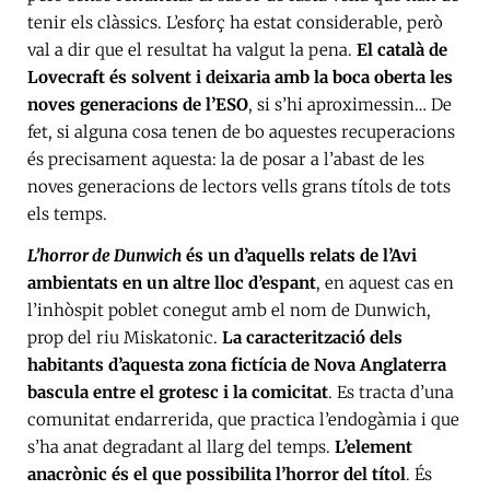
tenir els clàssics. L’esforç ha estat considerable, però
val a dir que el resultat ha valgut la pena.
El català de
Lovecraft és solvent i deixaria amb la boca oberta les
noves generacions de l’ESO
, si s’hi aproximessin… De
fet, si alguna cosa tenen de bo aquestes recuperacions
és precisament aquesta: la de posar a l’abast de les
noves generacions de lectors vells grans títols de tots
els temps.
L’horror de Dunwich
és un d’aquells relats de l’Avi
ambientats en un altre lloc d’espant
, en aquest cas en
l’inhòspit poblet conegut amb el nom de Dunwich,
prop del riu Miskatonic.
La caracterització dels
habitants d’aquesta zona fictícia de Nova Anglaterra
bascula entre el grotesc i la comicitat
. Es tracta d’una
comunitat endarrerida, que practica l’endogàmia i que
s’ha anat degradant al llarg del temps.
L’element
anacrònic és el que possibilita l’horror del títol
. És