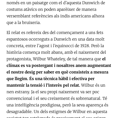
només en un paisatge com el d’aquesta Dunwich de
costums atàvics on poden aparèixer de manera
versemblant referències als indis americans alhora
que a la bruixeria.
El relat es refereix des del començament a uns fets
espantosos ocorreguts a Dunwich en una data molt
concreta, entre l’agost i l’equinocci de 1928. Però la
història comença molt abans, amb el naixement del
protagonista, Wilbur Whateley, de tal manera que
el
clímax es va postergant i nosaltres anem augmentant
el nostre desig per saber en què consisteix a mesura
que llegim. És una tècnica hàbil i efectiva per
mantenir la tensió i l’interès pel relat.
Wilbur és un
nen estrany. Ja el seu propi naixement va ser poc
convencional i el seu creixement és sobrenatural. Té
una intel·ligència prodigiosa, però la seva aparença és
desagradable. Un dels estigmes de Wilbur en aquesta