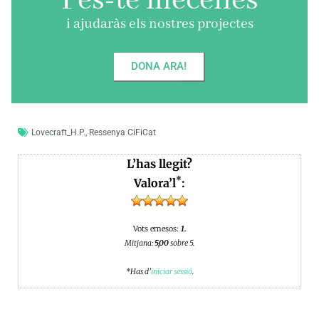
Fes-te mecenes
i ajudaràs els nostres projectes
DONA ARA!
Lovecraft_H.P.
,
Ressenya CiFiCat
L’has llegit?
*
Valora’l
:
Vots emesos:
1.
Mitjana:
5,00
sobre 5.
*Has d’
iniciar sessió
.