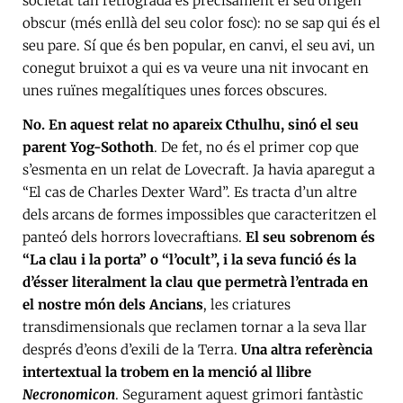
societat tan retrògrada és precisament el seu origen
obscur (més enllà del seu color fosc): no se sap qui és el
seu pare. Sí que és ben popular, en canvi, el seu avi, un
conegut bruixot a qui es va veure una nit invocant en
unes ruïnes megalítiques unes forces obscures.
No. En aquest relat no apareix Cthulhu, sinó el seu
parent Yog-Sothoth
. De fet, no és el primer cop que
s’esmenta en un relat de Lovecraft. Ja havia aparegut a
“El cas de Charles Dexter Ward”. Es tracta d’un altre
dels arcans de formes impossibles que caracteritzen el
panteó dels horrors lovecraftians.
El seu sobrenom és
“La clau i la porta” o “l’ocult”, i la seva funció és la
d’ésser literalment la clau que permetrà l’entrada en
el nostre món dels Ancians
, les criatures
transdimensionals que reclamen tornar a la seva llar
després d’eons d’exili de la Terra.
Una altra referència
intertextual la trobem en la menció al llibre
Necronomicon
. Segurament aquest grimori fantàstic