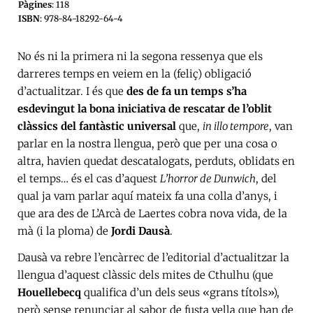
Pàgines
: 118
ISBN
: 978-84-18292-64-4
No és ni la primera ni la segona ressenya que els
darreres temps en veiem en la (feliç) obligació
d’actualitzar. I és que
des de fa un temps s’ha
esdevingut la bona iniciativa de rescatar de l’oblit
clàssics del fantàstic universal
que,
in illo tempore
, van
parlar en la nostra llengua, però que per una cosa o
altra, havien quedat descatalogats, perduts, oblidats en
el temps… és el cas d’aquest
L’horror de Dunwich
, del
qual ja vam parlar aquí mateix fa una colla d’anys, i
que ara des de L’Arcà de Laertes cobra nova vida, de la
mà (i la ploma) de
Jordi Dausà
.
Dausà va rebre l’encàrrec de l’editorial d’actualitzar la
llengua d’aquest clàssic dels mites de Cthulhu (que
Houellebecq
qualifica d’un dels seus «grans títols»),
però sense renunciar al sabor de fusta vella que han de