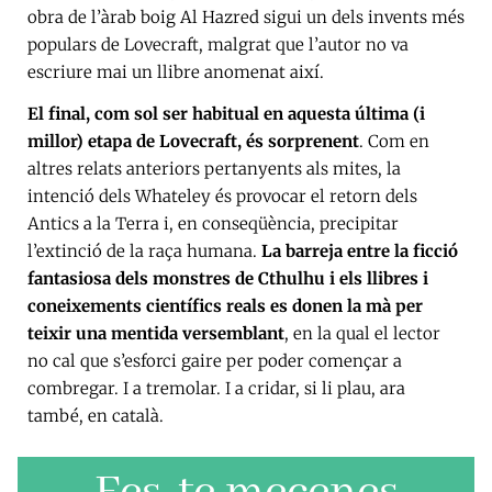
obra de l’àrab boig Al Hazred sigui un dels invents més
populars de Lovecraft, malgrat que l’autor no va
escriure mai un llibre anomenat així.
El final, com sol ser habitual en aquesta última (i
millor) etapa de Lovecraft, és sorprenent
. Com en
altres relats anteriors pertanyents als mites, la
intenció dels Whateley és provocar el retorn dels
Antics a la Terra i, en conseqüència, precipitar
l’extinció de la raça humana.
La barreja entre la ficció
fantasiosa dels monstres de Cthulhu i els llibres i
coneixements científics reals es donen la mà per
teixir una mentida versemblant
, en la qual el lector
no cal que s’esforci gaire per poder començar a
combregar. I a tremolar. I a cridar, si li plau, ara
també, en català.