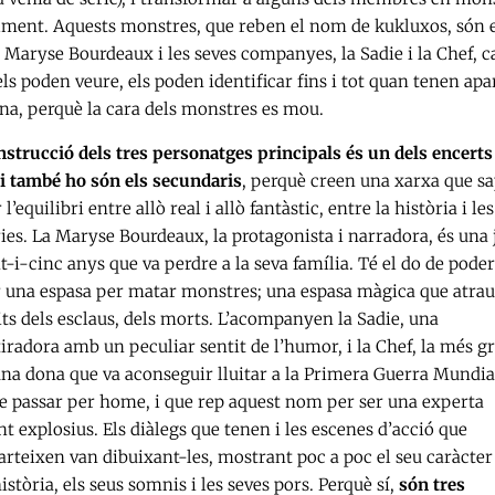
alment. Aquests monstres, que reben el nom de kukluxos, són e
 Maryse Bourdeaux i les seves companyes, la Sadie i la Chef, c
els poden veure, els poden identificar fins i tot quan tenen ap
a, perquè la cara dels monstres es mou.
nstrucció dels tres personatges principals és un dels encerts
e i també ho són els secundaris
, perquè creen una xarxa que s
 l’equilibri entre allò real i allò fantàstic, entre la història i les
ies. La Maryse Bourdeaux, la protagonista i narradora, és una 
t-i-cinc anys que va perdre a la seva família. Té el do de poder
r una espasa per matar monstres; una espasa màgica que atrau
ts dels esclaus, dels morts. L’acompanyen la Sadie, una
iradora amb un peculiar sentit de l’humor, i la Chef, la més g
una dona que va aconseguir lluitar a la Primera Guerra Mundia
se passar per home, i que rep aquest nom per ser una experta
t explosius. Els diàlegs que tenen i les escenes d’acció que
rteixen van dibuixant-les, mostrant poc a poc el seu caràcter 
istòria, els seus somnis i les seves pors. Perquè sí,
són tres