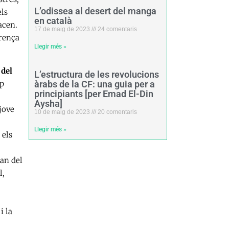
L’odissea al desert del manga
ls
en català
acen.
17 de maig de 2023
24 comentaris
arença
Llegir més »
 del
L’estructura de les revolucions
ap
àrabs de la CF: una guia per a
principiants [per Emad El-Din
Aysha]
jove
10 de maig de 2023
20 comentaris
Llegir més »
 els
ran del
l,
i la