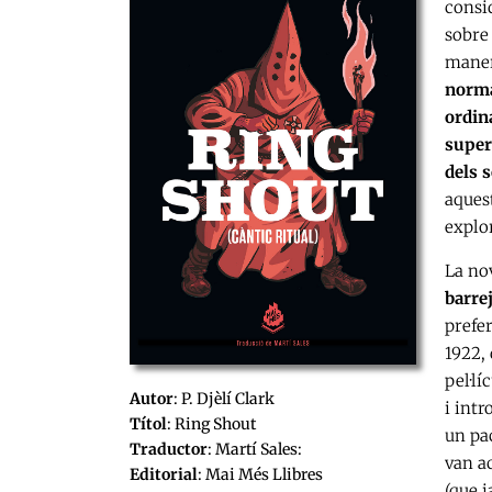
consi
sobre 
maner
norma
ordin
super
dels 
aquest
explor
La nov
barrej
prefer
1922, 
pel·lí
Autor
: P. Djèlí Clark
i intr
Títol
: Ring Shout
un pac
Traductor
: Martí Sales:
van a
Editorial
: Mai Més Llibres
(que j