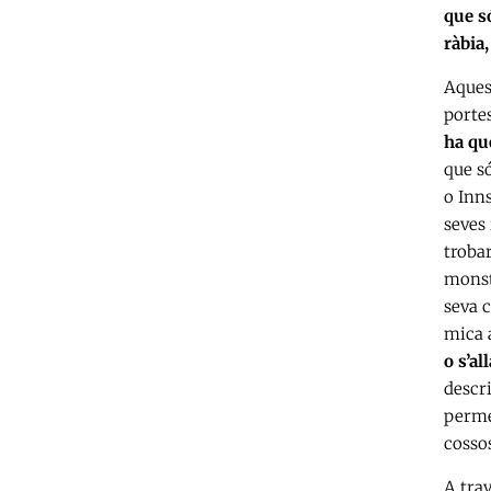
que só
ràbia
Aquest
portes
ha qu
que só
o Inns
seves
troba
monst
seva 
mica 
o s’a
descr
permet
cosso
A trav