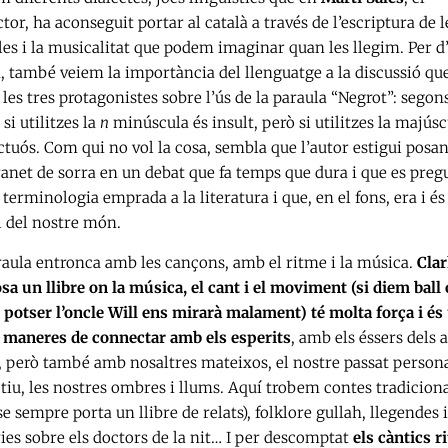
tor, ha aconseguit portar al català a través de l’escriptura de l
es i la musicalitat que podem imaginar quan les llegim. Per d’
, també veiem la importància del llenguatge a la discussió qu
les tres protagonistes sobre l’ús de la paraula “Negrot”: segons
 si utilitzes la
n
minúscula és insult, però si utilitzes la majúsc
tuós. Com qui no vol la cosa, sembla que l’autor estigui posan
ranet de sorra en un debat que fa temps que dura i que es preg
 terminologia emprada a la literatura i que, en el fons, era i és
l del nostre món.
raula entronca amb les cançons, amb el ritme i la música.
Cla
a un llibre on la música, el cant i el moviment (si diem ball 
 potser l’oncle Will ens mirarà malament) té molta força i és
s maneres de connectar amb els esperits
, amb els éssers dels a
 però també amb nosaltres mateixos, el nostre passat persona
ctiu, les nostres ombres i llums. Aquí trobem contes tradiciona
 sempre porta un llibre de relats), folklore gullah, llegendes i
ies sobre els doctors de la nit… I per descomptat
els càntics ri