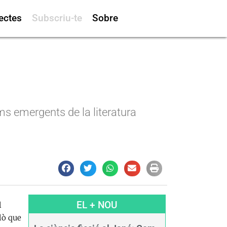
ectes
Subscriu-te
Sobre
ms emergents de la literatura
EL + NOU
l
lò que