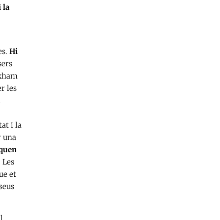
 la
es.
Hi
sers
rkham
r les
m
at i la
r una
nquen
. Les
ue et
 seus
l