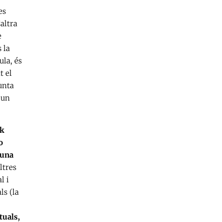
es
altra
e
 la
ula, és
t el
unta
 un
rk
o
 una
ltres
l i
ls (la
tuals,