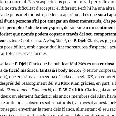
derem normal. El seu aspecte ens posa un mirall per reflexion
la nostra dificultat d’acceptar el diferent. Però hi ha una altra
a de pensar el monstre, de fer-lo aparèixer. I és que
sota l’ap
l d’una persona s’hi pot amagar un ésser monstruós, d’aspe
ari, però ple d’odi, de menyspreu, de racisme o un sentiment
ioritat que només podem copsar a través del seu comportam
seus actes
. O potser no. A
Ring Shout
, de
P. Djèlí Clark
, es juga
a possibilitat, amb aquest dualitat monstruosa d’aspecte i act
ar totes les seves formes.
el·la de
P. Djèlí Clark
que ha publicat Mai Més és una
curiosa
a de ficció històrica, fantasia i body horror
(o terror corporal,
eix), que ens situa a la segona dècada del segle XX, en concret
després del ressorgiment del Ku Klux Klan gràcies, en part, a 
cula
El naixement d’una nació
, de
D. W. Griffith
. Clark agafa aque
odueix un element fantàstic: els antics membres del Klan havi
te amb forces obscures sobrenaturals i, a través d’aquesta pel·
conseguir enverinar la ment dels blancs, alimentant el seu ra
a venia de sèrie), i transformar a alguns dels membres en mon