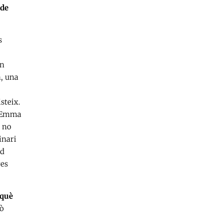
 de
s
ón
n, una
steix.
l’Emma
i no
inari
ud
res
rquè
xò