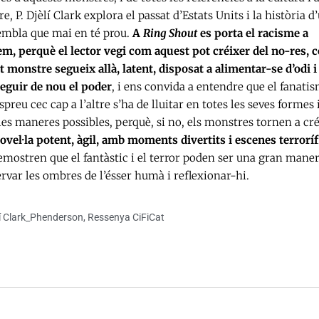
re, P. Djèlí Clark explora el passat d’Estats Units i la història d
embla que mai en té prou.
A
Ring Shout
es porta el racisme a
rem, perquè el lector vegi com aquest pot créixer del no-res, 
 monstre segueix allà, latent, disposat a alimentar-se d’odi i
eguir de nou el poder
, i ens convida a entendre que el fanatis
reu cec cap a l’altre s’ha de lluitar en totes les seves formes 
les maneres possibles, perquè, si no, els monstres tornen a cré
ovel·la potent, àgil, amb moments divertits i escenes terrorí
emostren que el fantàstic i el terror poden ser una gran mane
rvar les ombres de l’ésser humà i reflexionar-hi.
lí Clark_Phenderson
,
Ressenya CiFiCat