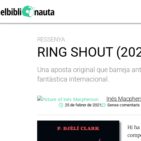
RESSENYA
RING SHOUT (2021)
Una aposta original que barreja an
fantàstica internacional.
Inés Macpher
25 de febrer de 2021
Sense comentaris
Hi ha 
compo