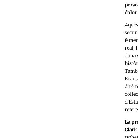
perso
dolor 
Aques
secun
femen
real, 
dona 
històr
També
Krauss
diré 
col·le
d’Esta
refere
La pr
Clark 
trobem