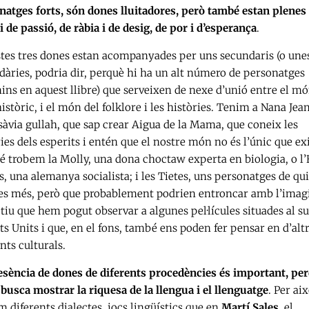
natges forts, són dones lluitadores, però també estan plenes
i de passió, de ràbia i de desig, de por i d’esperança
.
tes tres dones estan acompanyades per uns secundaris (o une
dàries, podria dir, perquè hi ha un alt número de personatges
ins en aquest llibre) que serveixen de nexe d’unió entre el m
històric, i el món del folklore i les històries. Tenim a Nana Jea
sàvia gullah, que sap crear Aigua de la Mama, que coneix les
ies dels esperits i entén que el nostre món no és l’únic que exi
 trobem la Molly, una dona choctaw experta en biologia, o 
, una alemanya socialista; i les Tietes, uns personatges de qu
res més, però que probablement podrien entroncar amb l’imag
ctiu que hem pogut observar a algunes pel·lícules situades al s
ts Units i que, en el fons, també ens poden fer pensar en d’alt
nts culturals.
esència de dones de diferents procedències és important, pe
busca mostrar la riquesa de la llengua i el llenguatge
. Per ai
 diferents dialectes, jocs lingüístics que en
Martí Sales
, el