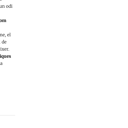
’un odi
com
me, el
i de
ixer.
fiques
ra