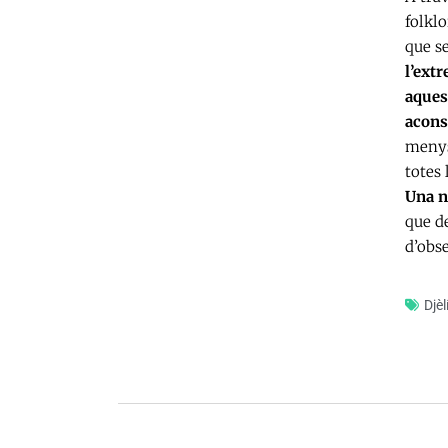
folklo
que s
l’ext
aquest
acons
menysp
totes 
Una n
que d
d’obse
Djè