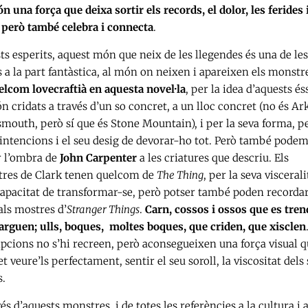
n una força que deixa sortir els records, el dolor, les ferides i
, però també celebra i connecta
.
s esperits, aquest món que neix de les llegendes és una de les
 a la part fantàstica, al món on neixen i apareixen els monstr
elcom lovecraftià en aquesta novel·la
, per la idea d’aquests és
n cridats a través d’un so concret, a un lloc concret (no és A
mouth, però sí que és Stone Mountain), i per la seva forma, pe
 intencions i el seu desig de devorar-ho tot. Però també pode
r l’ombra de
John Carpenter
a les criatures que descriu. Els
res de Clark tenen quelcom de
The Thing
, per la seva visceralit
capacitat de transformar-se, però potser també poden recorda
als mostres d’
Stranger Things
.
Carn, cossos i ossos que es tre
llarguen; ulls, boques, moltes boques, que criden, que xisclen
ipcions no s’hi recreen, però aconsegueixen una força visual q
 veure’ls perfectament, sentir el seu soroll, la viscositat dels
s.
és d’aquests monstres, i de totes les referències a la cultura i a