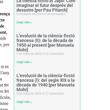
La ciència ficció al Japó: Com
ar
imaginar el futur després del
desastre [per Pau Pitarch]
arença
2 d'octubre de 2024
28 comentaris
cte
Llegir més »
 de
ent,
L’evolució de la ciència-ficció
 amb
francesa (II): de la dècada de
e, per
1950 al present [per Manuela
Mohr]
7 de març de 2024
15 comentaris
Llegir més »
 si es
 l’any
L’evolució de la ciència-ficció
la
francesa (I): del segle XIX a la
dècada de 1940 [per Manuela
st fet
Mohr]
en fet
5 de març de 2024
17 comentaris
lícula,
Llegir més »
cisme
stres,