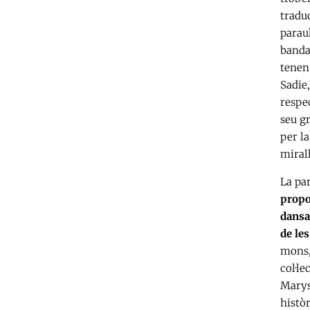
traduc
paraul
banda
tenen 
Sadie,
respec
seu g
per la
miral
La pa
propos
dansa
de le
mons,
col·le
Maryse
històr