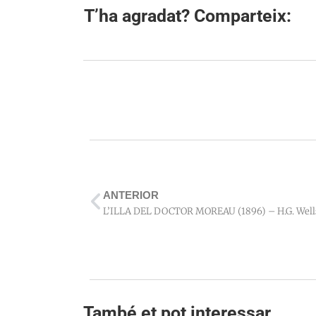
T’ha agradat? Comparteix:
ANTERIOR
L’ILLA DEL DOCTOR MOREAU (1896) – H.G. Well
També et pot interessar…