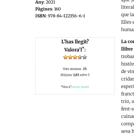
Any
: 2021
liter
Pàgines
: 160
que la
ISBN
: 978-84-122356-6-1
Elles 
human
L’has llegit?
La co
*
llibr
Valora’l
:
trobar
històr
Vots emesos:
35.
de vin
Mitjana:
3,83
sobre 5.
crida
esperi
*Has d’
iniciar sessió
.
franct
trio, 
fent-
cuinan
compa
seva h