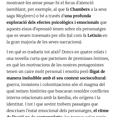
mostrant-les sense posar-hi el focus d’atenció
(semblant, per exemple, al que fa
Chambers
a la seva
saga
Wayfarers
) o bé a través d’
una profunda
exploració dels efectes psicològics i emocionals
que
aquests eixos d’opressió tenen sobre els personatges
que es veuen travessats per ells (tal com fa
LeGuin
en
la gran majoria de les seves narracions).
I en què es tradueix tot això? Doncs en quatre relats i
una novel·la curta que parteixen de premisses íntimes,
en què les motivacions de les nostres protagonistes
tenen un caire molt personal i emotiu però
lligat de
manera ineludible amb el seu context sociocultural
:
guerra, invasions i colonitzacions són el magma del
qual neixen històries que buscaran resoldre conflictes
interns relacionats amb la família, els orígens i la
identitat. I tot i que sovint trobem passatges que
descriuen l’estat emocional dels personatges,
el ritme