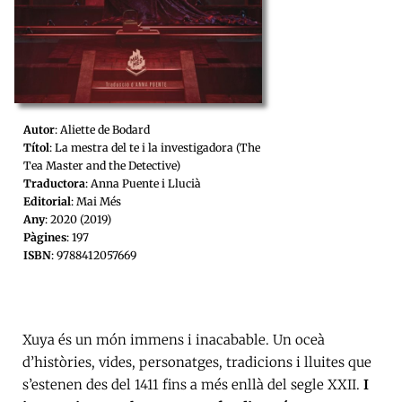
Autor
: Aliette de Bodard
Títol
: La mestra del te i la investigadora (The
Tea Master and the Detective)
Traductora
: Anna Puente i Llucià
Editorial
: Mai Més
Any
: 2020 (2019)
Pàgines
: 197
ISBN
: 9788412057669
Xuya és un món immens i inacabable. Un oceà
d’històries, vides, personatges, tradicions i lluites que
s’estenen des del 1411 fins a més enllà del segle XXII.
I