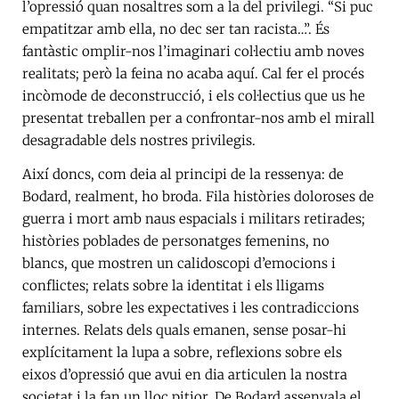
l’opressió quan nosaltres som a la del privilegi. “Si puc
empatitzar amb ella, no dec ser tan racista…”. És
fantàstic omplir-nos l’imaginari col·lectiu amb noves
realitats; però la feina no acaba aquí. Cal fer el procés
incòmode de deconstrucció, i els col·lectius que us he
presentat treballen per a confrontar-nos amb el mirall
desagradable dels nostres privilegis.
Així doncs, com deia al principi de la ressenya: de
Bodard, realment, ho broda. Fila històries doloroses de
guerra i mort amb naus espacials i militars retirades;
històries poblades de personatges femenins, no
blancs, que mostren un calidoscopi d’emocions i
conflictes; relats sobre la identitat i els lligams
familiars, sobre les expectatives i les contradiccions
internes. Relats dels quals emanen, sense posar-hi
explícitament la lupa a sobre, reflexions sobre els
eixos d’opressió que avui en dia articulen la nostra
societat i la fan un lloc pitjor. De Bodard assenyala el