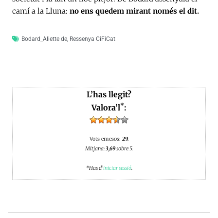
camí a la Lluna:
no ens quedem mirant només el dit.
Bodard_Aliette de
,
Ressenya CiFiCat
L’has llegit?
*
Valora’l
:
Vots emesos:
29.
Mitjana:
3,69
sobre 5.
*Has d’
iniciar sessió
.