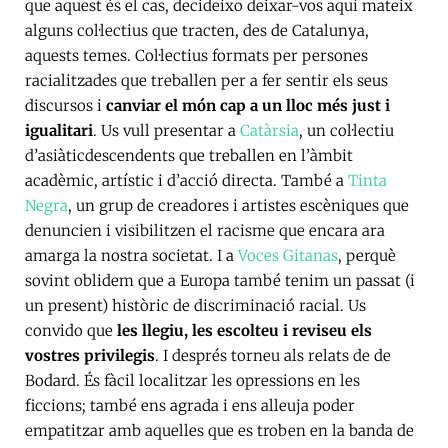
que aquest és el cas, decideixo deixar-vos aquí mateix
alguns col·lectius que tracten, des de Catalunya,
aquests temes. Col·lectius formats per persones
racialitzades que treballen per a fer sentir els seus
discursos i
canviar el món cap a un lloc més just i
igualitari
. Us vull presentar a
Catàrsia
, un col·lectiu
d’asiàticdescendents que treballen en l’àmbit
acadèmic, artístic i d’acció directa. També a
Tinta
Negra
, un grup de creadores i artistes escèniques que
denuncien i visibilitzen el racisme que encara ara
amarga la nostra societat. I a
Voces Gitanas
, perquè
sovint oblidem que a Europa també tenim un passat (i
un present) històric de discriminació racial. Us
convido que
les llegiu, les escolteu i reviseu els
vostres privilegis
. I després torneu als relats de de
Bodard. És fàcil localitzar les opressions en les
ficcions; també ens agrada i ens alleuja poder
empatitzar amb aquelles que es troben en la banda de