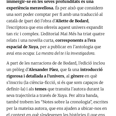
immergir-se en les seves profunditats és una
experiència meravellosa.
És per això que considero
una sort poder comptar per fi amb una traducció al
català de (part de) l’obra d’
Aliette de Bodard
,
l’escriptora que ens ofereix aquest univers expandit
tan ric i complex. L’editorial Mai Més ha triat quatre
relats i una novel·la curta,
corresponents a l’era
espacial de Xuya
, per a publicar en l’antologia que
avui ens ocupa:
La mestra del te i la investigadora.
A part de les narracions de de Bodard, l’edició inclou
un pròleg d’
Alexander Pàez
, que fa una
introducció
rigorosa i detallada a l’univers
, al
gènere
en què
s’inscriu (la ciència-ficció, si és que som capaços de
definir-la) i als
temes
que transita l’autora durant la
seva trajectòria a través de Xuya. Per altra banda,
també trobem les “Notes sobre la cronologia”, escrites
per la mateixa autora, que ens ajuden a ubicar-nos en
el context en què s’esdevenen les històries (i que ens