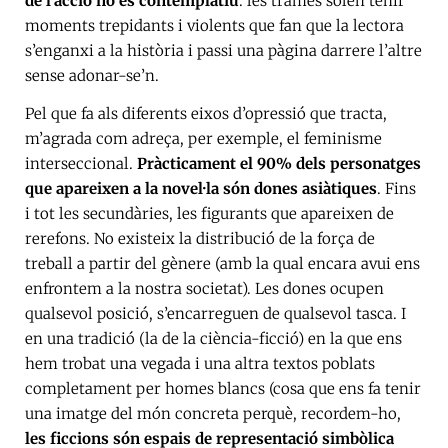
de l’acció no és contemplatiu
: les trames solen tenir
moments trepidants i violents que fan que la lectora
s’enganxi a la història i passi una pàgina darrere l’altre
sense adonar-se’n.
Pel que fa als diferents eixos d’opressió que tracta,
m’agrada com adreça, per exemple, el feminisme
interseccional.
Pràcticament el 90% dels personatges
que apareixen a la novel·la són dones asiàtiques
. Fins
i tot les secundàries, les figurants que apareixen de
rerefons. No existeix la distribució de la força de
treball a partir del gènere (amb la qual encara avui ens
enfrontem a la nostra societat). Les dones ocupen
qualsevol posició, s’encarreguen de qualsevol tasca. I
en una tradició (la de la ciència-ficció) en la que ens
hem trobat una vegada i una altra textos poblats
completament per homes blancs (cosa que ens fa tenir
una imatge del món concreta perquè, recordem-ho,
les ficcions són espais de representació simbòlica