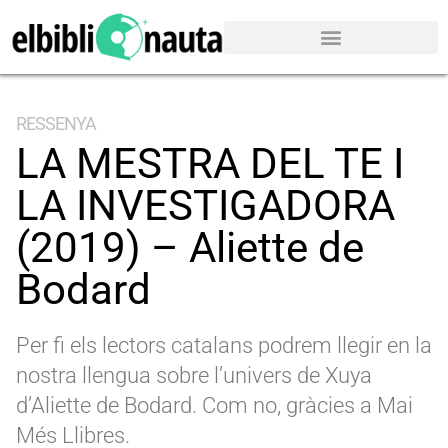
RESSENYA
LA MESTRA DEL TE I
LA INVESTIGADORA
(2019) – Aliette de
Bodard
Per fi els lectors catalans podrem llegir en la
nostra llengua sobre l’univers de Xuya
d’Aliette de Bodard. Com no, gràcies a Mai
Més Llibres.