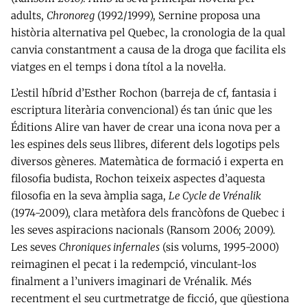
adults,
Chronoreg
(1992/1999), Sernine proposa una
història alternativa pel Quebec, la cronologia de la qual
canvia constantment a causa de la droga que facilita els
viatges en el temps i dona títol a la novel·la.
L’estil híbrid d’Esther Rochon (barreja de cf, fantasia i
escriptura literària convencional) és tan únic que les
Éditions Alire van haver de crear una icona nova per a
les espines dels seus llibres, diferent dels logotips pels
diversos gèneres. Matemàtica de formació i experta en
filosofia budista, Rochon teixeix aspectes d’aquesta
filosofia en la seva àmplia saga,
Le Cycle de Vrénalik
(1974-2009), clara metàfora dels francòfons de Quebec i
les seves aspiracions nacionals (Ransom 2006; 2009).
Les seves
Chroniques infernales
(sis volums, 1995-2000)
reimaginen el pecat i la redempció, vinculant-los
finalment a l’univers imaginari de Vrénalik. Més
recentment el seu curtmetratge de ficció, que qüestiona