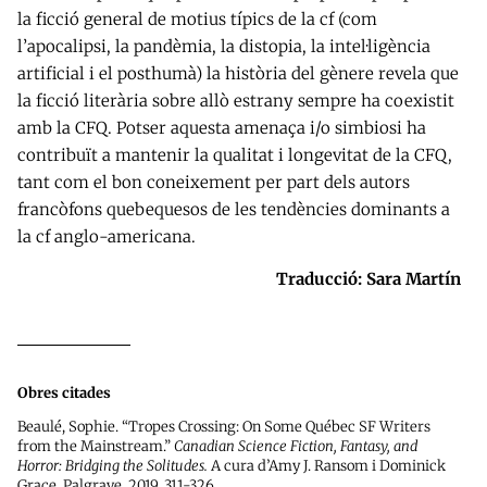
la ficció general de motius típics de la cf (com
l’apocalipsi, la pandèmia, la distopia, la intel·ligència
artificial i el posthumà) la història del gènere revela que
la ficció literària sobre allò estrany sempre ha coexistit
amb la CFQ. Potser aquesta amenaça i/o simbiosi ha
contribuït a mantenir la qualitat i longevitat de la CFQ,
tant com el bon coneixement per part dels autors
francòfons quebequesos de les tendències dominants a
la cf anglo-americana.
Traducció: Sara Martín
Obres citades
Beaulé, Sophie. “Tropes Crossing: On Some Québec SF Writers
from the Mainstream.”
Canadian Science Fiction, Fantasy, and
Horror: Bridging the Solitudes.
A cura d’Amy J. Ransom i Dominick
Grace. Palgrave, 2019. 311-326.