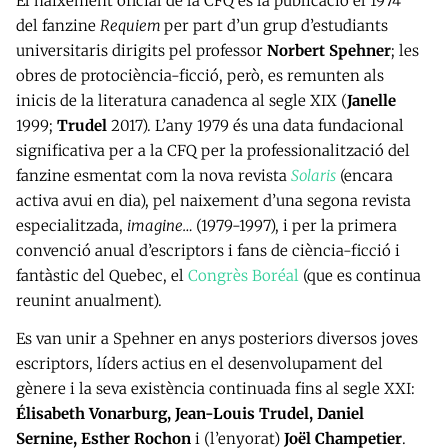
El naixement oficial de la CFQ és la publicació el 1974
del fanzine
Requiem
per part d’un grup d’estudiants
universitaris dirigits pel professor
Norbert Spehner
; les
obres de protociència-ficció, però, es remunten als
inicis de la literatura canadenca al segle XIX (
Janelle
1999;
Trudel
2017). L’any 1979 és una data fundacional
significativa per a la CFQ per la professionalització del
fanzine esmentat com la nova revista
Solaris
(encara
activa avui en dia), pel naixement d’una segona revista
especialitzada,
imagine…
(1979-1997), i per la primera
convenció anual d’escriptors i fans de ciència-ficció i
fantàstic del Quebec, el
Congrès Boréal
(que es continua
reunint anualment).
Es van unir a Spehner en anys posteriors diversos joves
escriptors, líders actius en el desenvolupament del
gènere i la seva existència continuada fins al segle XXI:
Élisabeth Vonarburg, Jean-Louis Trudel, Daniel
Sernine, Esther Rochon
i (l’enyorat)
Joël Champetier
.