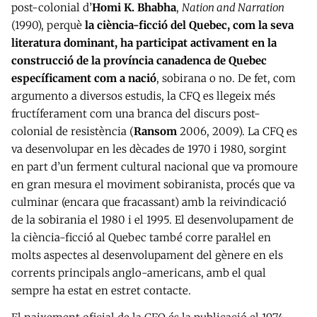
post-colonial d’
Homi K. Bhabha
,
Nation and Narration
(1990), perquè
la ciència-ficció del Quebec, com la seva
literatura dominant, ha participat activament en la
construcció de la província canadenca de Quebec
específicament com a nació
, sobirana o no. De fet, com
argumento a diversos estudis, la CFQ es llegeix més
fructíferament com una branca del discurs post-
colonial de resistència (
Ransom
2006, 2009). La CFQ es
va desenvolupar en les dècades de 1970 i 1980, sorgint
en part d’un ferment cultural nacional que va promoure
en gran mesura el moviment sobiranista, procés que va
culminar (encara que fracassant) amb la reivindicació
de la sobirania el 1980 i el 1995. El desenvolupament de
la ciència-ficció al Quebec també corre paral·lel en
molts aspectes al desenvolupament del gènere en els
corrents principals anglo-americans, amb el qual
sempre ha estat en estret contacte.