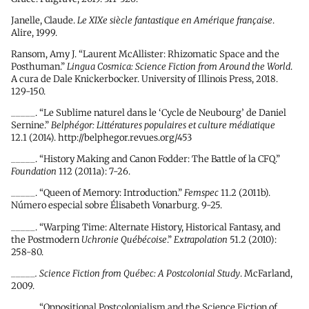
Janelle, Claude.
Le XIXe siècle fantastique en Amérique française
.
Alire, 1999.
Ransom, Amy J. “Laurent McAllister: Rhizomatic Space and the
Posthuman.”
Lingua Cosmica: Science Fiction from Around the World
.
A cura de Dale Knickerbocker. University of Illinois Press, 2018.
129-150.
_____. “Le Sublime naturel dans le ‘Cycle de Neubourg’ de Daniel
Sernine.”
Belphégor: Littératures populaires et culture médiatique
12.1 (2014). http://belphegor.revues.org/453
_____. “History Making and Canon Fodder: The Battle of la CFQ.”
Foundation
112 (2011a): 7-26.
_____. “Queen of Memory: Introduction.”
Femspec
11.2 (2011b).
Número especial sobre Élisabeth Vonarburg. 9-25.
_____. “Warping Time: Alternate History, Historical Fantasy, and
the Postmodern
Uchronie Québécoise
.”
Extrapolation
51.2 (2010):
258-80.
_____
. Science Fiction from Québec: A Postcolonial Study
. McFarland,
2009.
_____. “Oppositional Postcolonialism and the Science Fiction of