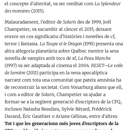
el concepte d’alteritat, va ser reeditat com
La Splendeur
des monstres
(2015).
Malauradament, l’editor de
Solaris
des de 1999, Joël
Champetier, va sucumbir al càncer el 2015, deixant
enrere un cos significatiu d’històries i novel·les de cf,
terror i fantasia.
La Taupe et le Dragon
(1991) presenta una
altra al·legoria planetària sobre Québec mentre la seva
novel·la de vampirs amb tocs de sf,
La Peau blanche
(1997) va ser adaptada al cinema el 2004.
RESET—Le voile
de lumière
(2011) participa en la vena apocalíptica
narrant com tota una comunitat que pateix amnèsia ha
de reconstruir la societat. Com Vonarburg abans que ell,
i com a editor de
Solaris
, Champetier va ajudar a
formar-se a la següent generació d’escriptors de la CFQ,
inclosos Natasha Beaulieu, Sylvie Bérard, Frédérick
Durand, Éric Gauthier o Ariane Gélinas, entre d’altres.
Tot i que les generacions més joves d’escriptors de la