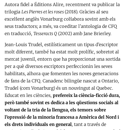
Autora fidel a Éditions Alire, recentment va publicar la
trilogia
Les Pierres et les roses
(2018). Gràcies al seu
excel·lent anglès Vonarburg col·labora sovint amb els
seus traductors; a més, va coeditar l’antologia de CFQ
en traducció,
Tesseracts Q
(2002) amb Jane Brierley.
Jean-Louis Trudel, estilísticament un tipus d’escriptor
molt diferent, també ha estat molt prolífic, sobretot al
mercat juvenil, entorn que ha proporcionat una sortida
per a què diversos escriptors perfeccionin les seves
habilitats, alhora que fomenten les noves generacions
de fans de la CFQ. Canadenc bilingüe nascut a Ontario,
Trudel (com Vonarburg) és un nouvingut al Quebec.
Educat en les ciències,
prefereix la ciència-ficció dura,
però també sovint es dedica a les qüestions socials al
voltant de la tria de la llengua, els temors sobre
l’opressió de la minoria francesa a Amèrica del Nord i
els drets individuals en general
, tant a través de