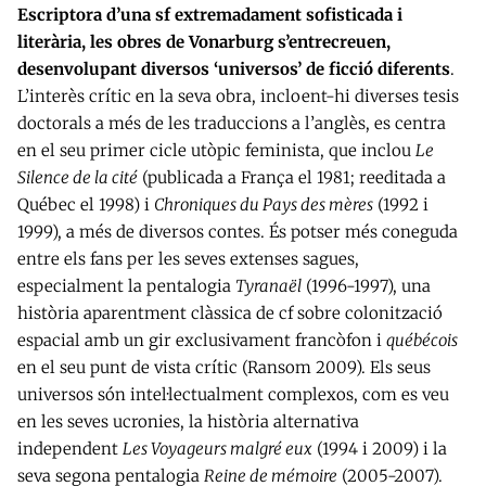
Escriptora d’una sf extremadament sofisticada i
literària, les obres de Vonarburg s’entrecreuen,
desenvolupant diversos ‘universos’ de ficció diferents
.
L’interès crític en la seva obra, incloent-hi diverses tesis
doctorals a més de les traduccions a l’anglès, es centra
en el seu primer cicle utòpic feminista, que inclou
Le
Silence de la cité
(publicada a França el 1981; reeditada a
Québec el 1998) i
Chroniques du Pays des mères
(1992 i
1999), a més de diversos contes. És potser més coneguda
entre els fans per les seves extenses sagues,
especialment la pentalogia
Tyranaël
(1996-1997), una
història aparentment clàssica de cf sobre colonització
espacial amb un gir exclusivament francòfon i
québécois
en el seu punt de vista crític (Ransom 2009). Els seus
universos són intel·lectualment complexos, com es veu
en les seves ucronies, la història alternativa
independent
Les Voyageurs malgré eux
(1994 i 2009) i la
seva segona pentalogia
Reine de mémoire
(2005-2007).