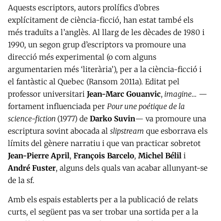
Aquests escriptors, autors prolífics d’obres
explícitament de ciència-ficció, han estat també els
més traduïts a l’anglès. Al llarg de les dècades de 1980 i
1990, un segon grup d’escriptors va promoure una
direcció més experimental (o com alguns
argumentarien més ‘literària’), per a la ciència-ficció i
el fantàstic al Quebec (Ransom 2011a). Editat pel
professor universitari
Jean-Marc Gouanvic
,
imagine…
—
fortament influenciada per
Pour une poétique de la
science-fiction
(1977) de
Darko Suvin
— va promoure una
escriptura sovint abocada al
slipstream
que esborrava els
límits del gènere narratiu i que van practicar sobretot
Jean-Pierre April
,
François Barcelo
,
Michel Bélil
i
André Fuster
, alguns dels quals van acabar allunyant-se
de la sf.
Amb els espais establerts per a la publicació de relats
curts, el següent pas va ser trobar una sortida per a la