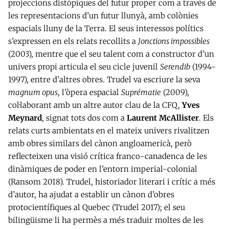
projeccions distòpiques del futur proper com a través de
les representacions d’un futur llunyà, amb colònies
espacials lluny de la Terra. El seus interessos polítics
s’expressen en els relats recollits a
Jonctions impossibles
(2003), mentre que el seu talent com a constructor d’un
univers propi articula el seu cicle juvenil
Serendib
(1994-
1997), entre d’altres obres. Trudel va escriure la seva
magnum opus
, l’òpera espacial
Suprématie
(2009),
col·laborant amb un altre autor clau de la CFQ,
Yves
Meynard
, signat tots dos com a
Laurent McAllister
. Els
relats curts ambientats en el mateix univers rivalitzen
amb obres similars del cànon angloamericà, però
reflecteixen una visió crítica franco-canadenca de les
dinàmiques de poder en l’entorn imperial-colonial
(Ransom 2018). Trudel, historiador literari i crític a més
d’autor, ha ajudat a establir un cànon d’obres
protocientífiques al Quebec (Trudel 2017); el seu
bilingüisme li ha permès a més traduir moltes de les