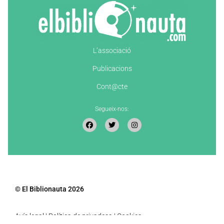
L’associació
Publicacions
Cont@cte
Segueix-nos:
© El Biblionauta 2026
Avís legal
|
Política de privadesa
|
Cookies