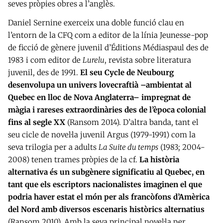
seves pròpies obres a l’anglès.
Daniel Sernine exerceix una doble funció clau en
l’entorn de la CFQ com a editor de la línia Jeunesse-pop
de ficció de gènere juvenil d’Éditions Médiaspaul des de
1983 i com editor de
Lurelu
, revista sobre literatura
juvenil, des de 1991.
El seu Cycle de Neubourg
desenvolupa un univers lovecraftià –ambientat al
Quebec en lloc de Nova Anglaterra– impregnat de
màgia i rareses extraordinàries des de l’època colonial
fins al segle XX
(Ransom 2014). D’altra banda, tant el
seu cicle de novel·la juvenil Argus (1979-1991) com la
seva trilogia per a adults
La Suite du temps
(1983; 2004-
2008) tenen trames pròpies de la cf.
La història
alternativa és un subgènere significatiu al Quebec, en
tant que els escriptors nacionalistes imaginen el que
podria haver estat el món per als francòfons d’Amèrica
del Nord amb diversos escenaris històrics alternatius
(Ransom 2010). Amb la seva principal novel·la per