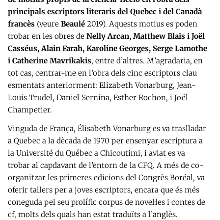
principals escriptors literaris del Quebec i del Canadà
francès
(veure
Beaulé
2019). Aquests motius es poden
trobar en les obres de
Nelly Arcan, Matthew Blais i Joël
Casséus, Alain Farah, Karoline Georges, Serge Lamothe
i Catherine Mavrikakis
, entre d’altres. M’agradaria, en
tot cas, centrar-me en l’obra dels cinc escriptors clau
esmentats anteriorment: Elizabeth Vonarburg, Jean-
Louis Trudel, Daniel Sernina, Esther Rochon, i Joël
Champetier.
Vinguda de França, Élisabeth Vonarburg es va traslladar
a Quebec a la dècada de 1970 per ensenyar escriptura a
la Université du Québec a Chicoutimi, i aviat es va
trobar al capdavant de l’entorn de la CFQ. A més de co-
organitzar les primeres edicions del Congrès Boréal, va
oferir tallers per a joves escriptors, encara que és més
coneguda pel seu prolífic corpus de novel·les i contes de
cf, molts dels quals han estat traduïts a l’anglès.