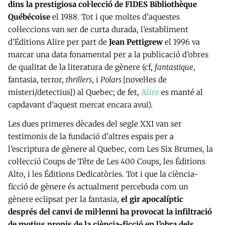
dins la prestigiosa col·lecció de FIDES Bibliothèque
Québécoise
el 1988. Tot i que moltes d’aquestes
col·leccions van ser de curta durada, l’establiment
d’Éditions Alire per part de
Jean Pettigrew
el 1996 va
marcar una data fonamental per a la publicació d’obres
de qualitat de la literatura de gènere (cf,
fantastique
,
fantasia, terror,
thrillers
, i
Polars
[novel·les de
misteri/detectius]) al Quebec; de fet,
Alire
es manté al
capdavant d’aquest mercat encara avui).
Les dues primeres dècades del segle XXI van ser
testimonis de la fundació d’altres espais per a
l’escriptura de gènere al Quebec, com Les Six Brumes, la
col·lecció Coups de Tête de Les 400 Coups, les Éditions
Alto, i les Éditions Dedicatòries. Tot i que la ciència-
ficció de gènere és actualment percebuda com un
gènere eclipsat per la fantasia,
el gir apocalíptic
després del canvi de mil·lenni ha provocat la infiltració
de motius propis de la ciència-ficció en l’obra dels