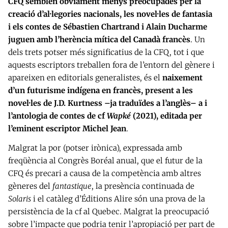
CFQ semblen òbviament menys preocupades per la
creació d’al·legories nacionals, les novel·les de fantasia
i els contes de Sébastien Chartrand i Alain Ducharme
juguen amb l’herència mítica del Canadà francès
. Un
dels trets potser més significatius de la CFQ, tot i que
aquests escriptors treballen fora de l’entorn del gènere i
apareixen en editorials generalistes, és el
naixement
d’un futurisme indígena en francès, present a les
novel·les de J.D. Kurtness –ja traduïdes a l’anglès– a i
l’antologia de contes de cf
Wapké
(2021), editada per
l’eminent escriptor Michel Jean
.
Malgrat la por (potser irònica), expressada amb
freqüència al Congrès Boréal anual, que el futur de la
CFQ és precari a causa de la competència amb altres
gèneres del
fantastique
, la presència continuada de
Solaris
i el catàleg d’Éditions Alire són una prova de la
persistència de la cf al Quebec. Malgrat la preocupació
sobre l’impacte que podria tenir l’apropiació per part de