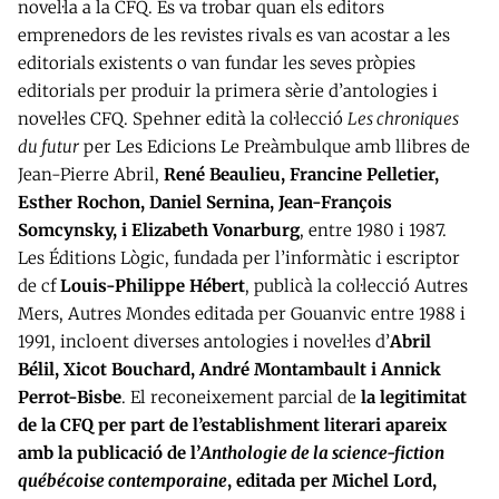
novel·la a la CFQ. Es va trobar quan els editors
emprenedors de les revistes rivals es van acostar a les
editorials existents o van fundar les seves pròpies
editorials per produir la primera sèrie d’antologies i
novel·les CFQ. Spehner edità la col·lecció
Les chroniques
du futur
per Les Edicions Le Preàmbulque amb llibres de
Jean-Pierre Abril,
René Beaulieu, Francine Pelletier,
Esther Rochon, Daniel Sernina, Jean-François
Somcynsky, i Elizabeth Vonarburg
, entre 1980 i 1987.
Les Éditions Lògic, fundada per l’informàtic i escriptor
de cf
Louis-Philippe Hébert
, publicà la col·lecció Autres
Mers, Autres Mondes editada per Gouanvic entre 1988 i
1991, incloent diverses antologies i novel·les d’
Abril
Bélil, Xicot Bouchard, André Montambault i Annick
Perrot-Bisbe
. El reconeixement parcial de
la legitimitat
de la CFQ per part de l’establishment literari apareix
amb la publicació de l’
Anthologie de la science-fiction
québécoise contemporaine
, editada per Michel Lord,