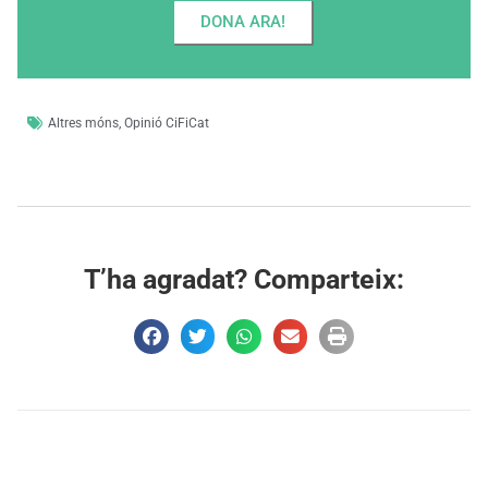
DONA ARA!
Altres móns
,
Opinió CiFiCat
T’ha agradat? Comparteix: