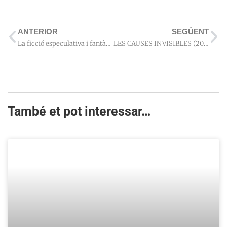
ANTERIOR
SEGÜENT
La ficció especulativa i fantàstica en romanx [per Mariano Martín Rodríguez]
LES CAUSES INVISIBLES (2022) – Jaume Valor
També et pot interessar…