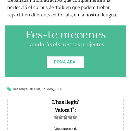
treballada i molt atractiva que complementa a la
perfecció el corpus de Tolkien que podem trobar,
repartit en diferents editorials, en la nostra llengua.
Fes-te mecenes
i ajudaràs els nostres projectes
DONA ARA!
Ressenya CiFiCat
,
Tolkien_J R R
L’has llegit?
*
Valora’l
:
Vots emesos:
0.