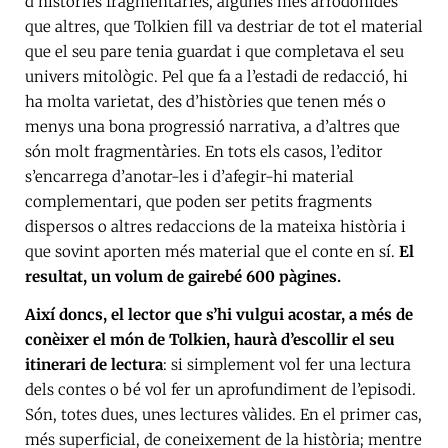
d’històries fragmentàries, algunes més arrodonides
que altres, que Tolkien fill va destriar de tot el material
que el seu pare tenia guardat i que completava el seu
univers mitològic. Pel que fa a l’estadi de redacció, hi
ha molta varietat, des d’històries que tenen més o
menys una bona progressió narrativa, a d’altres que
són molt fragmentàries. En tots els casos, l’editor
s’encarrega d’anotar-les i d’afegir-hi material
complementari, que poden ser petits fragments
dispersos o altres redaccions de la mateixa història i
que sovint aporten més material que el conte en sí.
El
resultat, un volum de gairebé 600 pàgines.
Així doncs, el lector que s’hi vulgui acostar, a més de
conèixer el món de Tolkien, haurà d’escollir el seu
itinerari de lectura
: si simplement vol fer una lectura
dels contes o bé vol fer un aprofundiment de l’episodi.
Són, totes dues, unes lectures vàlides. En el primer cas,
més superficial, de coneixement de la història; mentre