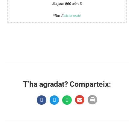
Mitjana:
0,00
sobre 5.
*Has d’
iniciar sessió
.
T’ha agradat? Comparteix: