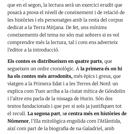
que en el segon, la lectura serà un exercici erudit que
posarà a prova el nivell de coneixement i de relació de
les històries i els personatges amb la resta del corpus
dedicat a la Terra Mitjana. De fet, uns mínims
coneixements del tema no són mai sobrers si es vol
comprendre més la lectura, tal i com ens adverteix
l’editor a la introducció.
Els contes es distribueixen en quatre parts
, que
segueixen un ordre cronològic. A
la primera és on hi
ha els contes més arrodonits,
més èpics i greus, que
viatgen a la Primera Edat i a les Terres del Nord: un
explica com Tuor arriba a la ciutat mítica de Góndolin
i l’altre ens parla de la nissaga de Hurin. Són dos
textos fundacionals i que per si sols ja justifiquen tot
el recull.
La segona part
, s
e centra més en històries de
Númenor
, l’illa mitològica engolida com l’Atlàntida,
així com part de la biografia de na Galadriel, amb