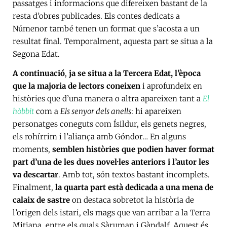
passatges i informacions que difereixen bastant de la
resta d’obres publicades. Els contes dedicats a
Númenor també tenen un format que s’acosta a un
resultat final. Temporalment, aquesta part se situa a la
Segona Edat.
A continuació
,
ja se situa a la Tercera Edat, l’època
que la majoria de lectors coneixen
i aprofundeix en
històries que d’una manera o altra apareixen tant a
El
hòbbit
com a
Els senyor dels anells
: hi apareixen
personatges coneguts com Ísildur, els genets negres,
els rohírrim i l’aliança amb Góndor… En alguns
moments,
semblen històries que podien haver format
part d’una de les dues novel·les anteriors i l’autor les
va descartar
. Amb tot, són textos bastant incomplets.
Finalment,
la quarta part està dedicada a una mena de
calaix de sastre
on destaca sobretot la història de
l’origen dels istari, els mags que van arribar a la Terra
Mitjana, entre els quals Sàruman i Gàndalf. Aquest és