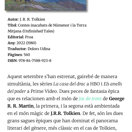
Autor
: J. R. R. Tolkien
Títol
: Contes inacabats de Númenor i la Terra
Mitjana (Unfinished Tales)
Editorial
: Proa
Any
: 2022 (1980)
Traductor
: Dolors Udina
Pàgines
: 560
ISBN
: 978-84-7588-923-8
Aquest setembre s’han estrenat, gairebé de manera
simultània, les sèries
La casa del drac
a HBO i
Els anells
del poder
a Prime Video. Dues peces de fantasia èpica
que es relacionen amb el món de
Joc de trons
de
George
R. R. Martin
, la primera, i la segona està ambientada
en el món màgic de
J.R.R. Tolkien
. De fet, són les dues
grans sagues èpiques que han dominat el panorama
literari del gènere, més clàssic en el cas de Tolkien,