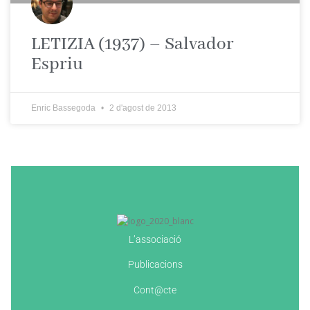
LETIZIA (1937) – Salvador
Espriu
Enric Bassegoda
2 d'agost de 2013
L’associació
Publicacions
Cont@cte