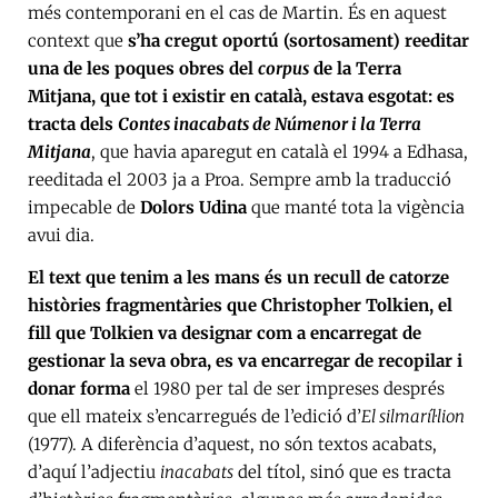
més contemporani en el cas de Martin. És en aquest
context que
s’ha cregut oportú (sortosament) reeditar
una de les poques obres del
corpus
de la Terra
Mitjana, que tot i existir en català, estava esgotat: es
tracta dels
Contes inacabats de Númenor i la Terra
Mitjana
, que havia aparegut en català el 1994 a Edhasa,
reeditada el 2003 ja a Proa. Sempre amb la traducció
impecable de
Dolors Udina
que manté tota la vigència
avui dia.
El text que tenim a les mans és un recull de catorze
històries fragmentàries que Christopher Tolkien, el
fill que Tolkien va designar com a encarregat de
gestionar la seva obra, es va encarregar de recopilar i
donar forma
el 1980 per tal de ser impreses després
que ell mateix s’encarregués de l’edició d’
El silmaríl·lion
(1977). A diferència d’aquest, no són textos acabats,
d’aquí l’adjectiu
inacabats
del títol, sinó que es tracta