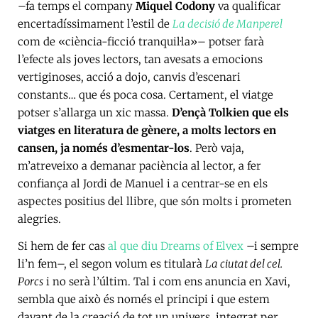
–fa temps el company
Miquel Codony
va qualificar
encertadíssimament l’estil de
La decisió de Manperel
com de «ciència-ficció tranquil·la»– potser farà
l’efecte als joves lectors, tan avesats a emocions
vertiginoses, acció a dojo, canvis d’escenari
constants… que és poca cosa. Certament, el viatge
potser s’allarga un xic massa.
D’ençà Tolkien que els
viatges en literatura de gènere, a molts lectors en
cansen, ja només d’esmentar-los
. Però vaja,
m’atreveixo a demanar paciència al lector, a fer
confiança al Jordi de Manuel i a centrar-se en els
aspectes positius del llibre, que són molts i prometen
alegries.
Si hem de fer cas
al que diu Dreams of Elvex
–i sempre
li’n fem–, el segon volum es titularà
La ciutat del cel.
Porcs
i no serà l’últim. Tal i com ens anuncia en Xavi,
sembla que això és només el principi i que estem
davant de la creació de tot un univers, integrat per