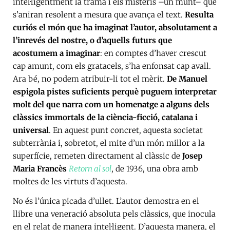
intel·ligentment la trama i els misteris –un munt– que
s’aniran resolent a mesura que avança el text.
Resulta
curiós el món que ha imaginat l’autor, absolutament a
l’inrevés del nostre, o d’aquells futurs que
acostumem a imaginar
: en comptes d’haver crescut
cap amunt, com els gratacels, s’ha enfonsat cap avall.
Ara bé, no podem atribuir-li tot el mèrit.
De Manuel
espigola pistes suficients perquè puguem interpretar
molt del que narra com un homenatge a alguns dels
clàssics immortals de la ciència-ficció, catalana i
universal
. En aquest punt concret, aquesta societat
subterrània i, sobretot, el mite d’un món millor a la
superfície, remeten directament al clàssic de
Josep
Maria Francès
Retorn al sol
, de 1936, una obra amb
moltes de les virtuts d’aquesta.
No és l’única picada d’ullet. L’autor demostra en el
llibre una veneració absoluta pels clàssics, que inocula
en el relat de manera intel·ligent. D’aquesta manera, el