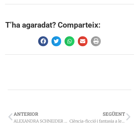
T’ha agaradat? Comparteix:
ANTERIOR
SEGÜENT
ALEXANDRA SCHNEIDER UND IHR CASIOTONE (2018) – Joan Miquel Oliver
Ciència-ficció i fantasia a les aules (I). Els primers passos