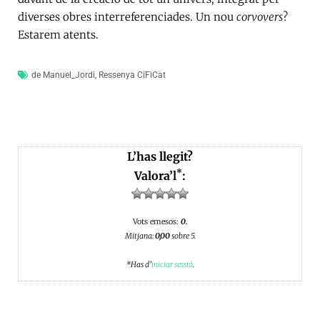
diverses obres interreferenciades. Un nou
corvovers
?
Estarem atents.
de Manuel_Jordi
,
Ressenya CiFiCat
L’has llegit?
*
Valora’l
:
Vots emesos:
0.
Mitjana:
0,00
sobre 5.
*Has d’
iniciar sessió
.