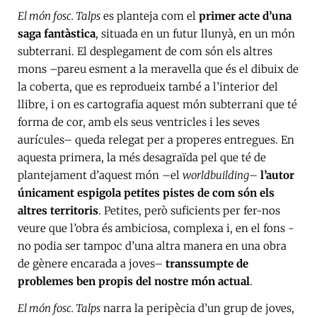
El món fosc. Talps
es planteja com el
primer acte d’una
saga fantàstica
, situada en un futur llunyà, en un món
subterrani. El desplegament de com són els altres
mons –pareu esment a la meravella que és el dibuix de
la coberta, que es reprodueix també a l’interior del
llibre, i on es cartografia aquest món subterrani que té
forma de cor, amb els seus ventricles i les seves
aurícules– queda relegat per a properes entregues. En
aquesta primera, la més desagraïda pel que té de
plantejament d’aquest món –el
worldbuilding
–
l’autor
únicament espigola petites pistes de com són els
altres territoris
. Petites, però suficients per fer-nos
veure que l’obra és ambiciosa, complexa i, en el fons -
no podia ser tampoc d’una altra manera en una obra
de gènere encarada a joves–
transsumpte de
problemes ben propis del nostre món actual
.
El món fosc. Talps
narra la peripècia d’un grup de joves,