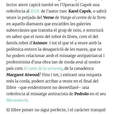
lector atent capirà també en l’Operació Capek una
referència al
R.U.R.
de l’autor txec
Karel Capek
, o sabrà
veure la petjada del
Verne
de
Viatge al centre de la Terra
en aquells diamants que encatifen les galeries
subterrànies que transita el grup de nois, o somriurà
en saber que el nom del robot és Elvex, com el del
famós robot d’
Asimov
. I tot el que té a veure amb la
polèmica entorn la desaparició de les mares, que no
ho podem relacionar amb el missatge antipatriarcal i
profeminista d’una obra tan de moda avui al nostre
país com
El conte de la serventa
, de la canadenca
Margaret Atwood
? Fins i tot, i estirant una miqueta
més la corda, podem arribar a veure en el final del
llibre –que evidentment no desvetllaré– una
referència al missatge antiracista de
Pedrolo
en el seu
Mecanoscrit
.
El llibre potser no sigui perfecte, i el caràcter tranquil