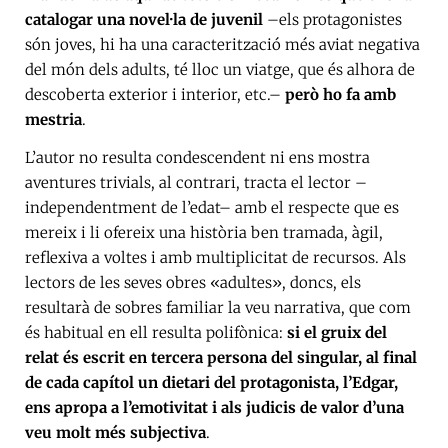
catalogar una novel·la de juvenil
–els protagonistes
són joves, hi ha una caracterització més aviat negativa
del món dels adults, té lloc un viatge, que és alhora de
descoberta exterior i interior, etc.–
però ho fa amb
mestria
.
L’autor no resulta condescendent ni ens mostra
aventures trivials, al contrari, tracta el lector –
independentment de l’edat– amb el respecte que es
mereix i li ofereix una història ben tramada, àgil,
reflexiva a voltes i amb multiplicitat de recursos. Als
lectors de les seves obres «adultes», doncs, els
resultarà de sobres familiar la veu narrativa, que com
és habitual en ell resulta polifònica:
si el gruix del
relat és escrit en tercera persona del singular, al final
de cada capítol un dietari del protagonista, l’Edgar,
ens apropa a l’emotivitat i als judicis de valor d’una
veu molt més subjectiva
.