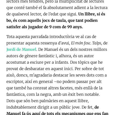
lectors més tendres, però la multiplicitat de lectures
que conté també el fa absolutament adient a la lectura
de qualsevol lector, de l’edat que sigui.
Un llibre, si és
bo, és com aquells jocs de taula, que tant podien
satisfer als jugador de 9 com de 99 anys.
Tota aquesta parrafada introductòria ve al cas de
presentar aquesta ressenya d’avui,
El món fosc. Talps
, de
Jordi de Manuel
. De Manuel és un dels nostres millors
autors de gènere fantàstic i, alhora, és un autor
acostumat a esciure per a infants. Dos tòpics que he
provat de desbaratar en aquest inici. Per sobre de tot
això, doncs, m’agradaria destacar les seves dots com a
escriptor, així en general –no podem passar per alt
que també ha conreat altres facetes, més enllà de la
fantàstica, com la negra, amb un èxit ben notable.
Dots que són ben palmàries en aquest llibre,
indubtablement dirigit a un públic jove. De fet,
de
Manuel fa ús aquí de tots els mecanismes que ens fan