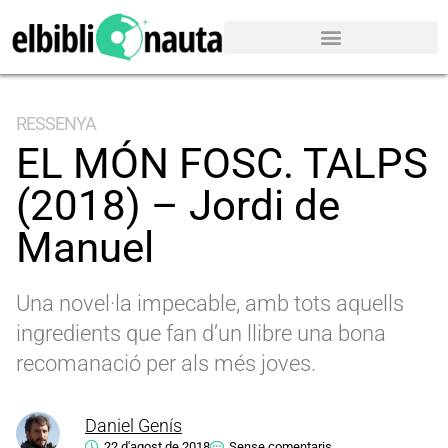
RESSENYA
EL MÓN FOSC. TALPS
(2018) – Jordi de
Manuel
Una novel·la impecable, amb tots aquells
ingredients que fan d’un llibre una bona
recomanació per als més joves.
Daniel Genís
22 d'agost de 2018
Sense comentaris