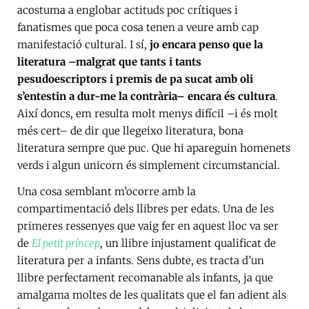
acostuma a englobar actituds poc crítiques i
fanatismes que poca cosa tenen a veure amb cap
manifestació cultural. I sí,
jo encara penso que la
literatura –malgrat que tants i tants
pesudoescriptors i premis de pa sucat amb oli
s’entestin a dur-me la contrària– encara és cultura
.
Així doncs, em resulta molt menys difícil –i és molt
més cert– de dir que llegeixo literatura, bona
literatura sempre que puc. Que hi apareguin homenets
verds i algun unicorn és simplement circumstancial.
Una cosa semblant m’ocorre amb la
compartimentació dels llibres per edats. Una de les
primeres ressenyes que vaig fer en aquest lloc va ser
de
El petit príncep
, un llibre injustament qualificat de
literatura per a infants. Sens dubte, es tracta d’un
llibre perfectament recomanable als infants, ja que
amalgama moltes de les qualitats que el fan adient als