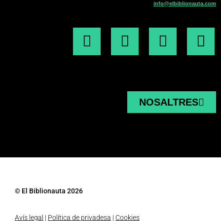
info@elbiblionauta.com
NOSALTRES
© El Biblionauta 2026
Avís legal
|
Política de privadesa
|
Cookies