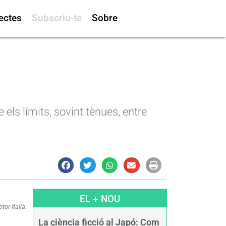
ectes
Subscriu-te
Sobre
 els límits, sovint tènues, entre
EL + NOU
or italià.
La ciència ficció al Japó: Com