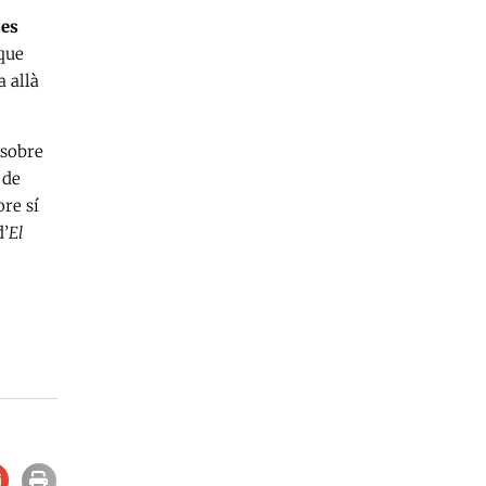
 es
 que
a allà
 sobre
 de
re sí
d’
El