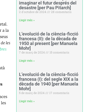
imaginar el futur després del
desastre [per Pau Pitarch]
2 d'octubre de 2024
28 comentaris
Llegir més »
etal.
r a la
L’evolució de la ciència-ficció
 seus
francesa (II): de la dècada de
 de les
1950 al present [per Manuela
Mohr]
bres
7 de març de 2024
15 comentaris
Llegir més »
stà
L’evolució de la ciència-ficció
francesa (I): del segle XIX a la
dècada de 1940 [per Manuela
es
Mohr]
5 de març de 2024
17 comentaris
paces
Llegir més »
 les