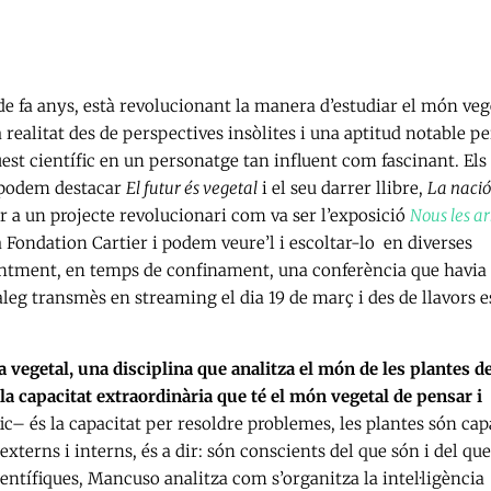
 de fa anys, està revolucionant la manera d’estudiar el món veg
a realitat des de perspectives insòlites i una aptitud notable pe
est científic en un personatge tan influent com fascinant. Els
s podem destacar
El futur és vegetal
i el seu darrer llibre,
La nació
per a un projecte revolucionari com va ser l’exposició
Nous les ar
la Fondation Cartier i podem veure’l i escoltar-lo en diverses
ecentment, en temps de confinament, una conferència que havia
àleg transmès en streaming el dia 19 de març i des de llavors e
 vegetal, una disciplina que analitza el món de les plantes d
a capacitat extraordinària que té el món vegetal de pensar i
ífic– és la capacitat per resoldre problemes, les plantes són ca
erns i interns, és a dir: són conscients del que són i del que
ientífiques, Mancuso analitza com s’organitza la intel·ligència