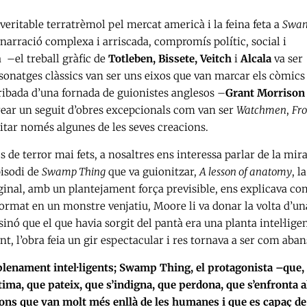
eritable terratrèmol pel mercat americà i la feina feta a
Swa
 narració complexa i arriscada, compromís polític, social i
 –el treball gràfic de
Totleben, Bissete, Veitch
i
Alcala
va ser
rsonatges clàssics van ser uns eixos que van marcar els còmic
ribada d’una fornada de guionistes anglesos –
Grant Morrison
crear un seguit d’obres excepcionals com van ser
Watchmen
,
Fro
citar només algunes de les seves creacions.
 de terror mai fets, a nosaltres ens interessa parlar de la mir
pisodi de
Swamp Thing
que va guionitzar,
A lesson of anatomy
, l
iginal, amb un plantejament força previsible, ens explicava co
sformat en un monstre venjatiu, Moore li va donar la volta d’un
inó que el que havia sorgit del pantà era una planta intel·lige
t, l’obra feia un gir espectacular i res tornava a ser com aban
plenament intel·ligents; Swamp Thing, el protagonista –que,
ima, que pateix, que s’indigna, que perdona, que s’enfronta a
ions que van molt més enllà de les humanes i que es capaç de