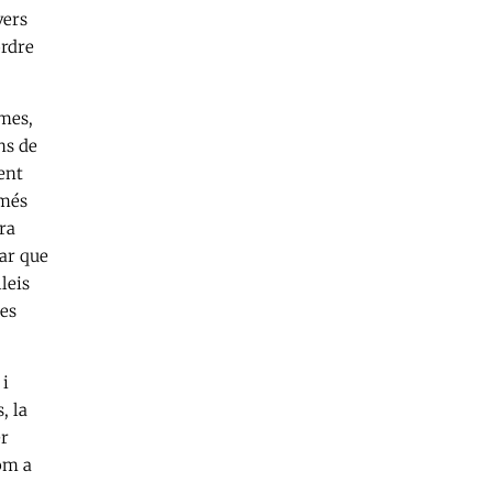
vers
ordre
mes,
ns de
ent
 més
ra
ar que
leis
les
 i
, la
er
om a