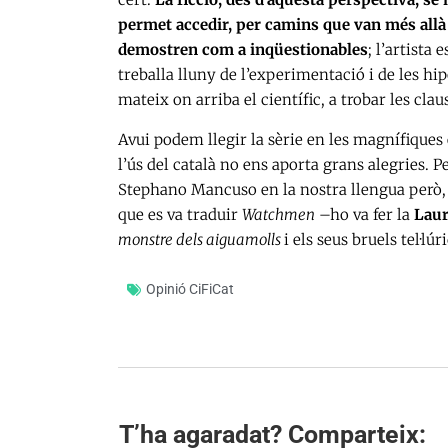
permet accedir, per camins que van més allà de
demostren com a inqüestionables
; l’artista
treballa lluny de l’experimentació i de les hip
mateix on arriba el científic, a trobar les cl
Avui podem llegir la sèrie en les magnífiques
l’ús del català no ens aporta grans alegries. 
Stephano Mancuso en la nostra llengua però, 
que es va traduir
Watchmen
–ho va fer la
Laur
monstre dels aiguamolls
i els seus bruels tel·lú
Opinió CiFiCat
T’ha agaradat? Comparteix: