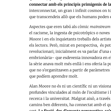
connectar amb els principis primigenis de la
interconnectat, un gran i infinit cosmos on 
que transcendeix allò que els humans poden 
Aspectes que eren tabú als còmic
mainstrea
el racisme, la ingesta de psicotròpics o nove
Moore i en els inquietants treballs dels artis
els lectors. Però, mirat en perspectiva, és po
revolucionari; inicialment es va parlar d’una
embrionària– que esdevenia innovadora en el 
la sèrie anava molt més enllà i ens oferia la p
que no s’organitzaven a partir de paràmetres 
que podíem aprendre molt.
Alan Moore no és ni un científic ni un vision
profundes vinculades al món de l’ocultisme i la
recerca i la universitat. Malgrat això, a travé
camins ben diferents, ha connectat amb el qu
cert.
La ficció, des d’aquesta perspectiva, se’