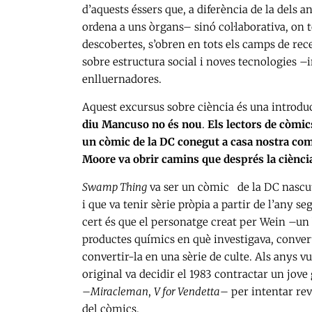
d’aquests éssers que, a diferència de la dels a
ordena a uns òrgans– sinó col·laborativa, on to
descobertes, s’obren en tots els camps de rec
sobre estructura social i noves tecnologies –
enlluernadores.
Aquest excursus sobre ciència és una introdu
diu Mancuso no és nou
.
Els lectors de còmic
un còmic de la DC conegut a casa nostra co
Moore va obrir camins que després la ciènci
Swamp Thing
va ser un còmic de la DC nascu
i que va tenir sèrie pròpia a partir de l’any se
cert és que el personatge creat per Wein –un b
productes químics en què investigava, conver
convertir-la en una sèrie de culte. Als anys v
original va decidir el 1983 contractar un jove
–
Miracleman
,
V for Vendetta
– per intentar rev
del còmics.