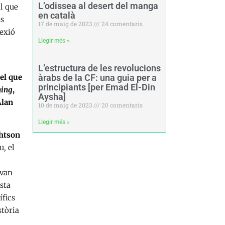
L’odissea al desert del manga
ll que
en català
es
17 de maig de 2023
24 comentaris
lexió
Llegir més »
L’estructura de les revolucions
 el que
àrabs de la CF: una guia per a
principiants [per Emad El-Din
ing
,
Aysha]
Alan
10 de maig de 2023
20 comentaris
Llegir més »
htson
u, el
 van
sta
ífics
stòria