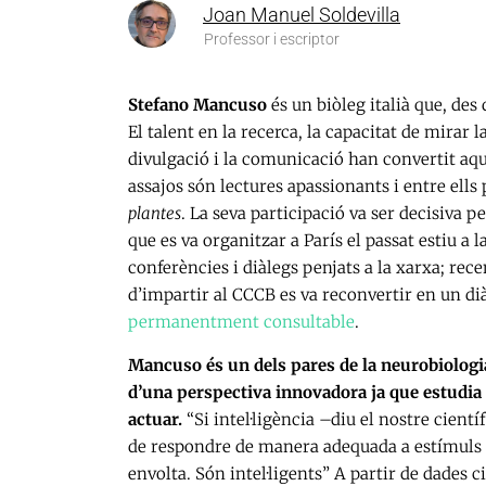
Joan Manuel Soldevilla
Professor i escriptor
Stefano Mancuso
és un biòleg italià que, des
El talent en la recerca, la capacitat de mirar l
divulgació i la comunicació han convertit aqu
assajos són lectures apassionants i entre ell
plantes
. La seva participació va ser decisiva 
que es va organitzar a París el passat estiu a 
conferències i diàlegs penjats a la xarxa; r
d’impartir al CCCB es va reconvertir en un di
permanentment consultable
.
Mancuso és un dels pares de la neurobiologia
d’una perspectiva innovadora ja que estudia l
actuar.
“Si intel·ligència –diu el nostre cient
de respondre de manera adequada a estímuls ext
envolta. Són intel·ligents” A partir de dades c