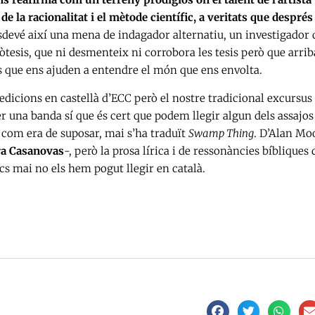
 la racionalitat i el mètode científic, a veritats que després
 esdevé així una mena de indagador alternatiu, un investigador
òtesis, que ni desmenteix ni corrobora les tesis però que arrib
aus que ens ajuden a entendre el món que ens envolta.
 edicions en castellà d’ECC però el nostre tradicional excursus
Per una banda sí que és cert que podem llegir algun dels assajos
com era de suposar, mai s’ha traduït
Swamp Thing
. D’Alan Moo
a Casanovas
-, però la prosa lírica i de ressonàncies bíbliques 
rics mai no els hem pogut llegir en català.