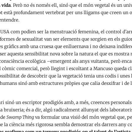
 vida
. Però no és només ell, sinó que el món vegetal és un uni
tot està profundament vertebrat per uns lligams que creen un 
entendre.
m
USA com podien ser la menstruació femenina, el control d’ar
s formes de sexualitat van ser elements que sorgien en els guio
tes gràfics amb una cruesa que enlluernava i no deixava indifer
tser aquesta sensibilitat nova sobre la natura el que es mostra
 consciència ecològica –emergent als anys vuitanta, però enca
còmic comercial, però llegint i escoltant a Mancuso queda cl
ossibilitat de descobrir que la vegetació tenia uns codis i unes l
humans sinó amb estructures pròpies que calia desxifrar i de 
ari sinó un escriptor prodigiós amb, a més, creences personals
 bruixeria; és a dir, algú radicalment allunyat dels laboratoris
s de
Swamp Thing
va formular una visió del món vegetal que, p
e la ciència més rigorosa sembla demostrar els darrers any c
ns reafirma com un terreny prodigiós on el talent de l’artista