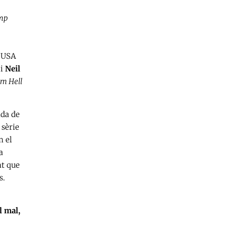
mp
s USA
i
Neil
m Hell
ada de
a sèrie
m el
a
nt que
s.
l mal,