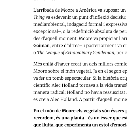
L’arribada de Moore a Amèrica va suposar un v
Thing
va esdevenir un punt d’inflexió decisiu;
mediambiental, indagació formal i expressiva
excepcional–, o la redefinició absoluta de pe
des d’aquell moment. Moore va propiciar l’ar
Gaiman
, entre d’altres– i posteriorment va 
o
The League of Extraordinary Gentleman
, per 
Més enllà d’haver creat un dels millors còmics
Moore sobre el món vegetal. Ja en el segon e
va fer un tomb espectacular. Si la història or
científic Alec Holland tornava a la vida tran
manera radical; Holland no havia ressuscitat s
es creia Alec Holland. A partir d’aquell momen
En el món de Moore els vegetals són éssers 
recordem, és una planta– és un ésser que est
que lluita, que experimenta un estol d’emoc