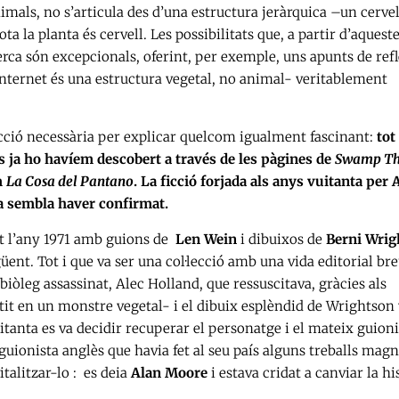
nimals, no s’articula des d’una estructura jeràrquica –un cerve
ta la planta és cervell. Les possibilitats que, a partir d’aquest
erca són excepcionals, oferint, per exemple, uns apunts de ref
internet és una estructura vegetal, no animal- veritablement
cció necessària per explicar quelcom igualment fascinant:
tot
s ja ho havíem descobert a través de les pàgines de
Swamp Th
m
La Cosa del Pantano
. La ficció forjada als anys vuitanta per 
a sembla haver confirmat.
t l’any 1971 amb guions de
Len Wein
i dibuixos de
Berni Wrig
güent. Tot i que va ser una col·lecció amb una vida editorial bre
iòleg assassinat, Alec Holland, que ressuscitava, gràcies als
tit en un monstre vegetal- i el dibuix esplèndid de Wrightson
uitanta es va decidir recuperar el personatge i el mateix guioni
 guionista anglès que havia fet al seu país alguns treballs magn
italitzar-lo : es deia
Alan Moore
i estava cridat a canviar la hi