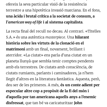
ofereix la seva particular visió de la resistència
terrestre a una hipotètica invasió marciana. En el fons,
una àcida i brutal crítica a la societat de consum, a
l’
american way of life
i al sistema capitalista
.
La recta final del recull no decau. Al contrari. «Titelles
S.A.» és una autèntica
masterpiece
. Una
hilarant
història sobre les virtuts de la clonació en el
matrimoni
amb un final, novament, brillant i
aterridor. «La ciutat» ens parla d’una ciutat en un
planeta llunyà que sembla tenir comptes pendents
amb els terrestres. De ciutats amb consciència, de
ciutats rumiants, parlants i caminadores, ja n’hem
llegit d’altres en la literatura fantàstica. Aquesta, però,
deu ser de les primeres. A més,
és un conte adient per
especular altre cop a propòsit de la fi del món i
d’aquella por tan americana aquells anys a l’enemic
disfressat
, que tan bé va caricaturitzar
John