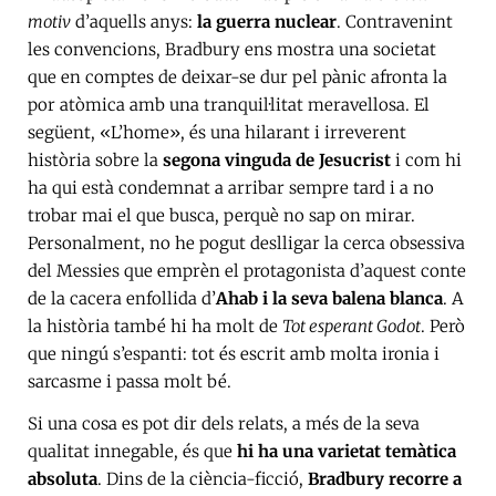
motiv
d’aquells anys:
la guerra nuclear
. Contravenint
les convencions, Bradbury ens mostra una societat
que en comptes de deixar-se dur pel pànic afronta la
por atòmica amb una tranquil·litat meravellosa. El
següent, «L’home», és una hilarant i irreverent
història sobre la
segona vinguda de Jesucrist
i com hi
ha qui està condemnat a arribar sempre tard i a no
trobar mai el que busca, perquè no sap on mirar.
Personalment, no he pogut deslligar la cerca obsessiva
del Messies que emprèn el protagonista d’aquest conte
de la cacera enfollida d’
Ahab i la seva balena blanca
. A
la història també hi ha molt de
Tot esperant Godot
. Però
que ningú s’espanti: tot és escrit amb molta ironia i
sarcasme i passa molt bé.
Si una cosa es pot dir dels relats, a més de la seva
qualitat innegable, és que
hi ha una varietat temàtica
absoluta
. Dins de la ciència-ficció,
Bradbury recorre a