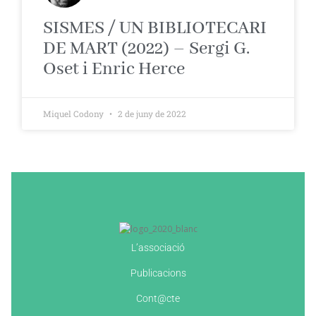
SISMES / UN BIBLIOTECARI
DE MART (2022) – Sergi G.
Oset i Enric Herce
Miquel Codony
2 de juny de 2022
L’associació
Publicacions
Cont@cte