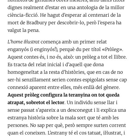
dignes realment d’estar en una antologia de la millor
ciència-ficció. He hagut d’esperar al centenari de la
mort de Bradbury per descobrir-lo, però l’espera ha
valgut la pena.
L’home il·lustrat
comença amb un primer relat
enganyós (i enginyós!), perquè du per títol «Pròleg».
Aquest contes és, i no és, això: un pròleg a tot el llibre.
Es tracta del relat inicial i d’aquell que dona
homogeneïtat a la resta d’històries, que en cas de no
ser-hi senzillament serien contes espigolats sense cap
connexió aparent entre elles, més enllà del gènere.
Aquest pròleg configura la teranyina on tot queda
atrapat, sobretot el lector
. Un individu sense llar i
sense passat s’apareix a un desconegut i li explica una
estranya història sobre la mala sort que té amb les
persones. No sap per què, però sempre surten corrent
quan el coneixen. L’estrany té el cos tatuat, il·lustrat, i