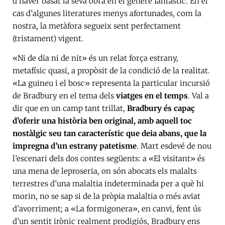
d’haver basat la seva obra en el gènere fantàstic. En el
cas d’algunes literatures menys afortunades, com la
nostra, la metàfora segueix sent perfectament
(tristament) vigent.
«Ni de dia ni de nit» és un relat força estrany,
metafísic quasi, a propòsit de la condició de la realitat.
«La guineu i el bosc» representa la particular incursió
de Bradbury en el tema dels
viatges en el temps
. Val a
dir que en un camp tant trillat,
Bradbury és capaç
d’oferir una història ben original, amb aquell toc
nostàlgic seu tan característic que deia abans, que la
impregna d’un estrany patetisme
. Mart esdevé de nou
l’escenari dels dos contes següents: a «El visitant» és
una mena de leproseria, on són abocats els malalts
terrestres d’una malaltia indeterminada per a què hi
morin, no se sap si de la pròpia malaltia o més aviat
d’avorriment; a «La formigonera», en canvi, fent ús
d’un sentit irònic realment prodigiós, Bradbury ens