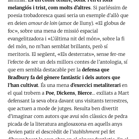
melangiós i trist, com molts d’altres
. Si parléssim de
poesia trobadoresca quasi seria un exemple d’allò que
en deien
amour de loin
(amor de lluny). «El globus de
foc», sobre una mena de missió espacial
evangelitzadora i «L’última nit del món», sobre la fi
del món, no m’han semblat brillants, però sí
meritoris. El següent, «Els desterrats», sense fer-me
l’efecte de ser un dels millors contes de l’antologia, sí
que em sembla destacable per la
defensa que
Bradbury fa del gènere fantàstic i dels autors que
l’han cultivat
. És una mena
d’exercici metaliterari
en
el qual trobem a
Poe
,
Dickens
,
Bierce
… exiliats a Mart
defensant la seva obra davant uns visitants terrestres,
que actuen a mode de jutges. Resulta ben divertit
d’imaginar com autors que avui són clàssics de pedra
picada de la literatura anglosaxona en aquells anys
devien patir el descrèdit de l’
stablishment
pel fet