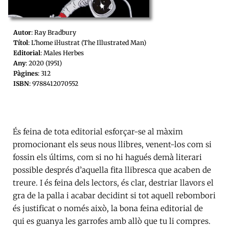
Autor
: Ray Bradbury
Títol
: L’home il·lustrat (The Illustrated Man)
Editorial
: Males Herbes
Any
: 2020 (1951)
Pàgines
: 312
ISBN
: 9788412070552
És feina de tota editorial esforçar-se al màxim
promocionant els seus nous llibres, venent-los com si
fossin els últims, com si no hi hagués demà literari
possible després d’aquella fita llibresca que acaben de
treure. I és feina dels lectors, és clar, destriar llavors el
gra de la palla i acabar decidint si tot aquell rebombori
és justificat o només això, la bona feina editorial de
qui es guanya les garrofes amb allò que tu li compres.