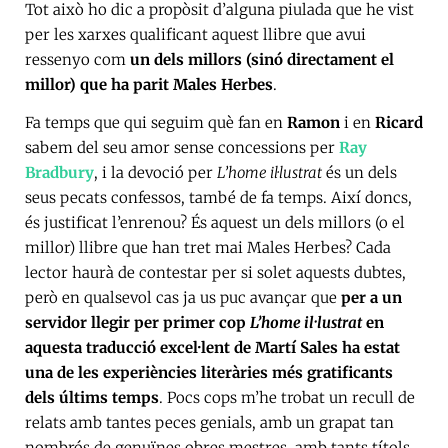
Tot això ho dic a propòsit d’alguna piulada que he vist
per les xarxes qualificant aquest llibre que avui
ressenyo com
un dels millors (sinó directament el
millor) que ha parit Males Herbes
.
Fa temps que qui seguim què fan en
Ramon
i en
Ricard
sabem del seu amor sense concessions per
Ray
Bradbury
, i la devoció per
L’home il·lustrat
és un dels
seus pecats confessos, també de fa temps. Així doncs,
és justificat l’enrenou? És aquest un dels millors (o el
millor) llibre que han tret mai Males Herbes? Cada
lector haurà de contestar per si solet aquests dubtes,
però en qualsevol cas ja us puc avançar que
per a un
servidor llegir per primer cop
L’home il·lustrat
en
aquesta traducció excel·lent de Martí Sales ha estat
una de les experiències literàries més gratificants
dels últims temps
. Pocs cops m’he trobat un recull de
relats amb tantes peces genials, amb un grapat tan
nombrós de genuïnes obres mestres, amb tants títols