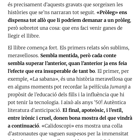
és precisament d’aquests gravats que sorgeixen les
històries que se’ns narraran tot seguit.
«Pròleg» ens
dispensa tot allò que li podríem demanar a un pròleg
,
però sobretot una cosa: que ens faci venir ganes de
llegir el llibre.
El llibre comença fort. Els primers relats són sublims,
meravellosos.
Sembla mentida, però cada conte
sembla superar l’anterior, quan l’anterior ja ens feia
l’efecte que era insuperable de tant bo
. El primer, per
exemple, «La sabana», és una història meravellosa que
en alguns moments pot recordar la pel·lícula
Jumanji
a
propòsit de l’educació dels fills i la influència que hi
pot tenir la tecnologia. I això als anys ’50! Autèntica
literatura d’anticipació.
El final, apoteòsic, i l’estil,
entre irònic i cruel, donen bona mostra del que vindrà
a continuació
. «Calidoscopi» ens mostra una colla
d’astronautes que vaguen suspesos per la immensitat