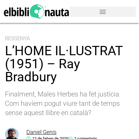
RESSENYA
L’HOME IL·LUSTRAT
(1951) – Ray
Bradbury
Finalment, Males Herbes ha fet justícia.
Com havíem pogut viure tant de temps
sense aquest llibre en català?
Daniel Genís
12 de febrer de 2020
2 comentaris