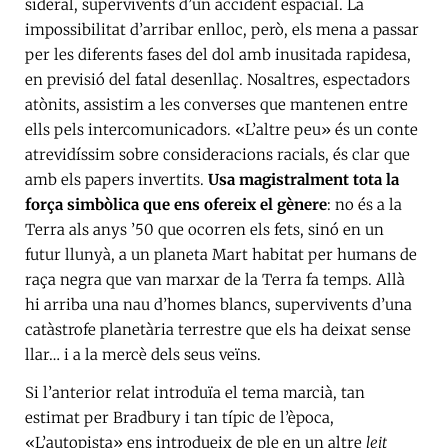
sideral, supervivents d’un accident espacial. La
impossibilitat d’arribar enlloc, però, els mena a passar
per les diferents fases del dol amb inusitada rapidesa,
en previsió del fatal desenllaç. Nosaltres, espectadors
atònits, assistim a les converses que mantenen entre
ells pels intercomunicadors. «L’altre peu» és un conte
atrevidíssim sobre consideracions racials, és clar que
amb els papers invertits.
Usa magistralment tota la
força simbòlica que ens ofereix el gènere
: no és a la
Terra als anys ’50 que ocorren els fets, sinó en un
futur llunyà, a un planeta Mart habitat per humans de
raça negra que van marxar de la Terra fa temps. Allà
hi arriba una nau d’homes blancs, supervivents d’una
catàstrofe planetària terrestre que els ha deixat sense
llar… i a la mercè dels seus veïns.
Si l’anterior relat introduïa el tema marcià, tan
estimat per Bradbury i tan típic de l’època,
«L’autopista» ens introdueix de ple en un altre
leit