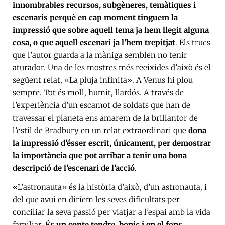
innombrables recursos, subgèneres, temàtiques i
escenaris perquè en cap moment tinguem la
impressió que sobre aquell tema ja hem llegit alguna
cosa, o que aquell escenari ja l’hem trepitjat
. Els trucs
que l’autor guarda a la màniga semblen no tenir
aturador. Una de les mostres més reeixides d’això és el
següent relat, «La pluja infinita». A Venus hi plou
sempre. Tot és moll, humit, llardós. A través de
l’experiència d’un escamot de soldats que han de
travessar el planeta ens amarem de la brillantor de
l’estil de Bradbury en un relat extraordinari que
dona
la impressió d’ésser escrit, únicament, per demostrar
la importància que pot arribar a tenir una bona
descripció de l’escenari de l’acció
.
«L’astronauta» és la història d’això, d’un astronauta, i
del que avui en diríem les seves dificultats per
conciliar la seva passió per viatjar a l’espai amb la vida
familiar.
És un conte tendre, bonic i en el fons