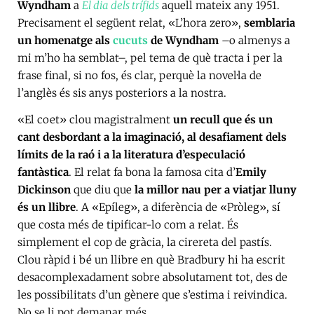
Wyndham
a
El dia dels trífids
aquell mateix any 1951.
Precisament el següent relat, «L’hora zero»,
semblaria
un homenatge als
cucuts
de Wyndham
–o almenys a
mi m’ho ha semblat–, pel tema de què tracta i per la
frase final, si no fos, és clar, perquè la novel·la de
l’anglès és sis anys posteriors a la nostra.
«El coet» clou magistralment
un recull que és un
cant desbordant a la imaginació, al desafiament dels
límits de la raó i a la literatura d’especulació
fantàstica
. El relat fa bona la famosa cita d’
Emily
Dickinson
que diu que
la millor nau per a viatjar lluny
és un llibre
. A «Epíleg», a diferència de «Pròleg», sí
que costa més de tipificar-lo com a relat. És
simplement el cop de gràcia, la cirereta del pastís.
Clou ràpid i bé un llibre en què Bradbury hi ha escrit
desacomplexadament sobre absolutament tot, des de
les possibilitats d’un gènere que s’estima i reivindica.
No se li pot demanar més.