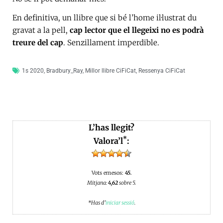
En definitiva, un llibre que si bé l’home il·lustrat du
gravat a la pell,
cap lector que el llegeixi no es podrà
treure del cap
. Senzillament imperdible.
1s 2020
,
Bradbury_Ray
,
Millor llibre CiFiCat
,
Ressenya CiFiCat
L’has llegit?
*
Valora’l
:
Vots emesos:
45.
Mitjana:
4,62
sobre 5.
*Has d’
iniciar sessió
.