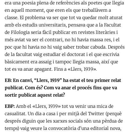
era una poesia plena de referències als poetes que llegia
en aquell moment, que eren els que treballàvem a
classe. El problema va ser que tot va quedar molt aturat
amb els estudis universitaris, pensava que a la Facultat
de Filologia seria fàcil publicar en revistes literàries i
més aviat va ser el contrari, no hi havia massa res, i el
poc que hi havia no hi vaig saber trobar cabuda. Després
de la facultat vaig estudiar el doctorat i el que escrivia
bàsicament era assaig i tampoc llegia massa, així que
tot es va anar apagant. Fins a «Llers, 1939»
.
EB: En canvi, “Llers, 1939” ha estat el teu primer relat
publicat. Com és? Com va anar el procés fins que va
sortir publicat aquest relat?
EBP:
Amb el «Llers, 1939» tot va venir una mica de
casualitat. Un dia a casa i per mitjà del Twitter (perquè
després diguin que les xarxes socials són una pèrdua de
temps) vaig veure la convocatòria d’una editorial nova,