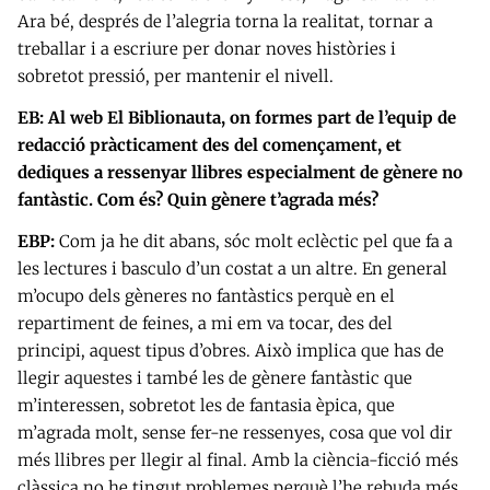
Ara bé, després de l’alegria torna la realitat, tornar a
treballar i a escriure per donar noves històries i
sobretot pressió, per mantenir el nivell.
EB: Al web El Biblionauta, on formes part de l’equip de
redacció pràcticament des del començament, et
dediques a ressenyar llibres especialment de gènere no
fantàstic. Com és? Quin gènere t’agrada més?
EBP:
Com ja he dit abans, sóc molt eclèctic pel que fa a
les lectures i basculo d’un costat a un altre. En general
m’ocupo dels gèneres no fantàstics perquè en el
repartiment de feines, a mi em va tocar, des del
principi, aquest tipus d’obres. Això implica que has de
llegir aquestes i també les de gènere fantàstic que
m’interessen, sobretot les de fantasia èpica, que
m’agrada molt, sense fer-ne ressenyes, cosa que vol dir
més llibres per llegir al final. Amb la ciència-ficció més
clàssica no he tingut problemes perquè l’he rebuda més