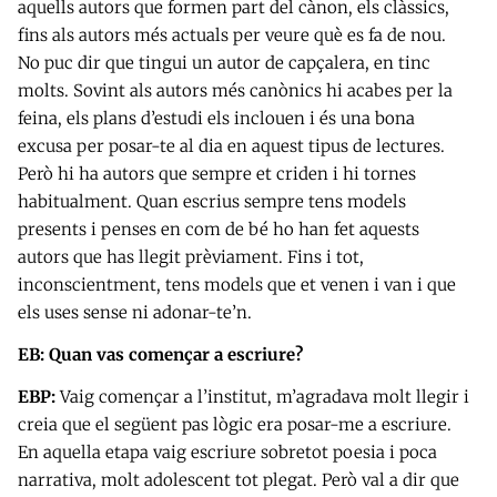
aquells autors que formen part del cànon, els clàssics,
fins als autors més actuals per veure què es fa de nou.
No puc dir que tingui un autor de capçalera, en tinc
molts. Sovint als autors més canònics hi acabes per la
feina, els plans d’estudi els inclouen i és una bona
excusa per posar-te al dia en aquest tipus de lectures.
Però hi ha autors que sempre et criden i hi tornes
habitualment. Quan escrius sempre tens models
presents i penses en com de bé ho han fet aquests
autors que has llegit prèviament. Fins i tot,
inconscientment, tens models que et venen i van i que
els uses sense ni adonar-te’n.
EB: Quan vas començar a escriure?
EBP:
Vaig començar a l’institut, m’agradava molt llegir i
creia que el següent pas lògic era posar-me a escriure.
En aquella etapa vaig escriure sobretot poesia i poca
narrativa, molt adolescent tot plegat. Però val a dir que