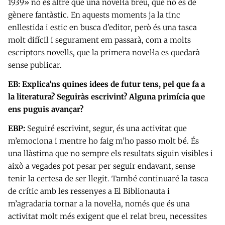
1939» no és altre que una novel·la breu, que no és de
gènere fantàstic. En aquests moments ja la tinc
enllestida i estic en busca d’editor, però és una tasca
molt difícil i segurament em passarà, com a molts
escriptors novells, que la primera novel·la es quedarà
sense publicar.
EB: Explica’ns quines idees de futur tens, pel que fa a
la literatura? Seguiràs escrivint? Alguna primícia que
ens puguis avançar?
EBP:
Seguiré escrivint, segur, és una activitat que
m’emociona i mentre ho faig m’ho passo molt bé. És
una llàstima que no sempre els resultats siguin visibles i
això a vegades pot pesar per seguir endavant, sense
tenir la certesa de ser llegit. També continuaré la tasca
de crític amb les ressenyes a El Biblionauta i
m’agradaria tornar a la novel·la, només que és una
activitat molt més exigent que el relat breu, necessites