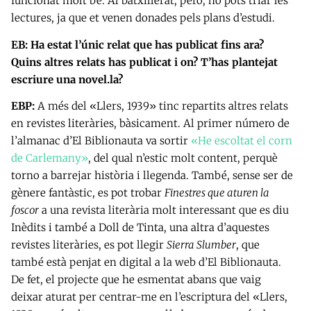
funcionat molt bé. Al batxillerat, però, no pots triar les
lectures, ja que et venen donades pels plans d’estudi.
EB: Ha estat l’únic relat que has publicat fins ara?
Quins altres relats has publicat i on? T’has plantejat
escriure una novel.la?
EBP:
A més del «Llers, 1939» tinc repartits altres relats
en revistes literàries, bàsicament. Al primer número de
l’almanac d’El Biblionauta va sortir
«He escoltat el corn
de Carlemany»
, del qual n’estic molt content, perquè
torno a barrejar història i llegenda. També, sense ser de
gènere fantàstic, es pot trobar
Finestres que aturen la
foscor
a una revista literària molt interessant que es diu
Inèdits i també a Doll de Tinta, una altra d’aquestes
revistes literàries, es pot llegir
Sierra Slumber
, que
també està penjat en digital a la web d’El Biblionauta.
De fet, el projecte que he esmentat abans que vaig
deixar aturat per centrar-me en l’escriptura del «Llers,