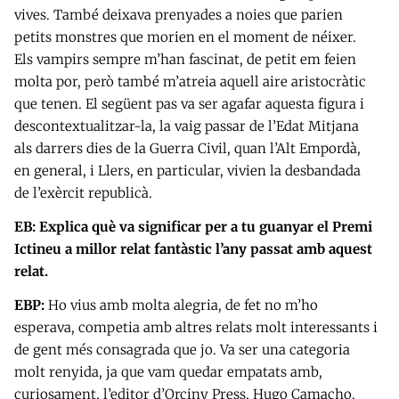
vives. També deixava prenyades a noies que parien
petits monstres que morien en el moment de néixer.
Els vampirs sempre m’han fascinat, de petit em feien
molta por, però també m’atreia aquell aire aristocràtic
que tenen. El següent pas va ser agafar aquesta figura i
descontextualitzar-la, la vaig passar de l’Edat Mitjana
als darrers dies de la Guerra Civil, quan l’Alt Empordà,
en general, i Llers, en particular, vivien la desbandada
de l’exèrcit republicà.
EB: Explica què va significar per a tu guanyar el Premi
Ictineu a millor relat fantàstic l’any passat amb aquest
relat.
EBP:
Ho vius amb molta alegria, de fet no m’ho
esperava, competia amb altres relats molt interessants i
de gent més consagrada que jo. Va ser una categoria
molt renyida, ja que vam quedar empatats amb,
curiosament, l’editor d’Orciny Press, Hugo Camacho.