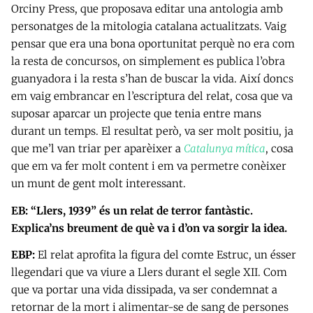
Orciny Press, que proposava editar una antologia amb
personatges de la mitologia catalana actualitzats. Vaig
pensar que era una bona oportunitat perquè no era com
la resta de concursos, on simplement es publica l’obra
guanyadora i la resta s’han de buscar la vida. Així doncs
em vaig embrancar en l’escriptura del relat, cosa que va
suposar aparcar un projecte que tenia entre mans
durant un temps. El resultat però, va ser molt positiu, ja
que me’l van triar per aparèixer a
Catalunya mítica
, cosa
que em va fer molt content i em va permetre conèixer
un munt de gent molt interessant.
EB: “Llers, 1939” és un relat de terror fantàstic.
Explica’ns breument de què va i d’on va sorgir la idea.
EBP:
El relat aprofita la figura del comte Estruc, un ésser
llegendari que va viure a Llers durant el segle XII. Com
que va portar una vida dissipada, va ser condemnat a
retornar de la mort i alimentar-se de sang de persones