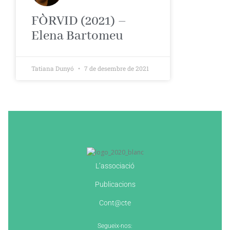
FÒRVID (2021) –
Elena Bartomeu
Tatiana Dunyó
7 de desembre de 2021
L’associació
Publicacions
Cont@cte
Segueix-nos: