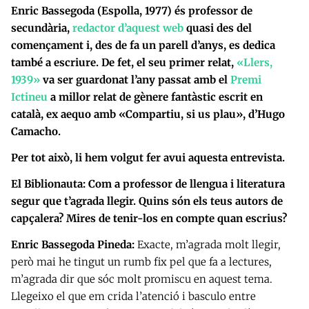
Enric Bassegoda (Espolla, 1977) és professor de
secundària,
redactor d’aquest web
quasi des del
començament i, des de fa un parell d’anys, es dedica
també a escriure. De fet, el seu primer relat,
«Llers,
1939»
va ser guardonat l’any passat amb el
Premi
Ictineu
a millor relat de gènere fantàstic escrit en
català, ex aequo amb «Compartiu, si us plau», d’Hugo
Camacho.
Per tot això, li hem volgut fer avui aquesta entrevista.
El Biblionauta: Com a professor de llengua i literatura
segur que t’agrada llegir. Quins són els teus autors de
capçalera? Mires de tenir-los en compte quan escrius?
Enric Bassegoda Pineda:
Exacte, m’agrada molt llegir,
però mai he tingut un rumb fix pel que fa a lectures,
m’agrada dir que sóc molt promiscu en aquest tema.
Llegeixo el que em crida l’atenció i basculo entre