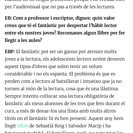
per l’audiovisual que no pas a través de les lectures.
EB: Com a professor i escriptor, digues: quin valor
creus que té el fantàstic per despertar l’hàbit lector
entre els nostres joves? Recomanes algun llibre per fer
llegir a les aules?
EBP:
El fantàstic pot ser un ganxo per atreure molts
joves a la lectura, els adolescents lectors sovint devoren
aquest tipus d’obres que solen tenir un volum
considerable i no els espanta. El problema és que es
perden com a lectors al batxillerat i intueixo que ja no
tornen al món de la lectura, cosa que és una llàstima.
Sempre intento col·locar una lectura obligatòria de
fantàstic als meus alumnes de les tres que fem durant el
curs, a més de donar-los una llista amb molts altres
títols on el fantàstic hi és ben present. Aquest any hem
llegit
Ullals
de Sebastià Roig i Salvador Macip i ha