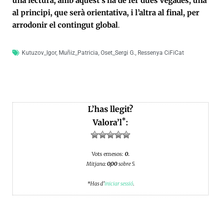
una lectura, amb aquest s’ha de fer dues vegades, una
al principi, que serà orientativa, i l’altra al final, per
arrodonir el contingut global
.
Kutuzov_Igor
,
Muñiz_Patricia
,
Oset_Sergi G.
,
Ressenya CiFiCat
L’has llegit?
*
Valora’l
:
Vots emesos:
0.
Mitjana:
0,00
sobre 5.
*Has d’
iniciar sessió
.