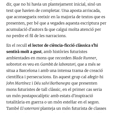
dir, que no hi havia un plantejament inicial, sinó un
text que havien de completar. Una aposta arriscada,
que aconsegueix reeixir en la majoria de textos que es
presenten, per bé que a vegades aquesta escriptura per
acumulació d’autors fa que calgui molta atenció per
no perdre el fil de les narracions.
En el recull
el lector de ciència-ficció clàssica s’hi
sentirà molt a gust
, amb històries futuristes
ambientades en mons que recorden
Blade Runner
,
sobretot es veu en
Gambit de laboratori
, que a més se
situa a Barcelona i amb una intensa trama de creació
científica i persecucions. En aquest grup cal afegir-hi
John Martínez
i
Déu salvi Barbanegra
que presenten
mons futuristes de tall clàssic, en el primer cas seria
un món postapocalíptic amb estats d’inspiració
totalitària en guerra o un món estel·lar en el segon.
També
El soterrani
planteja un món futurista de classes