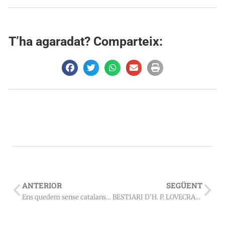
T’ha agaradat? Comparteix:
ANTERIOR
SEGÜENT
Ens quedem sense catalans a Memòries d’un futur bàrbar i altres històries
BESTIARI D’H. P. LOVECRAFT (2008) – Enrique Alcatena