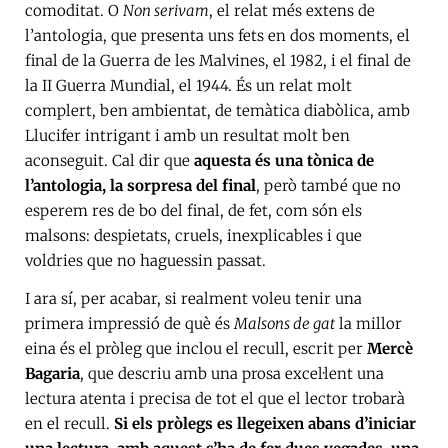
comoditat. O
Non serivam
, el relat més extens de
l’antologia, que presenta uns fets en dos moments, el
final de la Guerra de les Malvines, el 1982, i el final de
la II Guerra Mundial, el 1944. És un relat molt
complert, ben ambientat, de temàtica diabòlica, amb
Llucifer intrigant i amb un resultat molt ben
aconseguit. Cal dir que
aquesta és una tònica de
l’antologia, la sorpresa del final
, però també que no
esperem res de bo del final, de fet, com són els
malsons: despietats, cruels, inexplicables i que
voldries que no haguessin passat.
I ara sí, per acabar, si realment voleu tenir una
primera impressió de què és
Malsons de gat
la millor
eina és el pròleg que inclou el recull, escrit per
Mercè
Bagaria
, que descriu amb una prosa excel·lent una
lectura atenta i precisa de tot el que el lector trobarà
en el recull.
Si els pròlegs es llegeixen abans d’iniciar