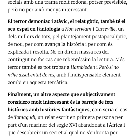
socials amb una trama molt rodona, potser previsible,
però no per això menys interessant.
El terror demoníac i atàvic, el relat gòtic, també té el
seu espai en l’antologia
a
Non serviam
i
Curseville
, un
dels millors de tots, pel plantejament postapocalíptic,
de nou, per com avança la història i per com és
explicada i resolta. No en direm massa res del
contingut no fos cas que rebentéssim la lectura. Més
terror també es pot trobar a
Hambleden
i
Però si no
m’he assabentat de res
, amb l’indispensable element
zombi en aquesta temàtica.
Finalment, un altre aspecte que subjectivament
considero molt interessant és la barreja de fets
històrics amb històries fantàstiques
, com seria el cas
de
Tomagudi
, un relat escrit en primera persona per
part d’un mariner del segle XVI abandonat a l’Àfrica i
que descobreix un secret al qual no s’enfronta per