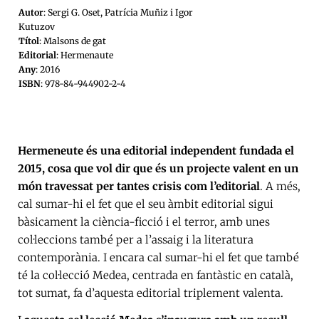
Autor
: Sergi G. Oset, Patrícia Muñiz i Igor
Kutuzov
Títol
: Malsons de gat
Editorial
: Hermenaute
Any
: 2016
ISBN
: 978-84-944902-2-4
Hermeneute és una editorial independent fundada el
2015, cosa que vol dir que és un projecte valent en un
món travessat per tantes crisis com l’editorial
. A més,
cal sumar-hi el fet que el seu àmbit editorial sigui
bàsicament la ciència-ficció i el terror, amb unes
col·leccions també per a l’assaig i la literatura
contemporània. I encara cal sumar-hi el fet que també
té la col·lecció Medea, centrada en fantàstic en català,
tot sumat, fa d’aquesta editorial triplement valenta.