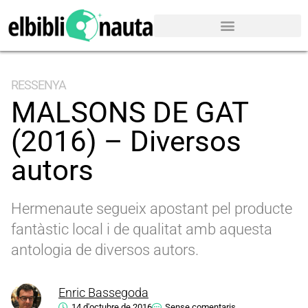
RESSENYA
MALSONS DE GAT
(2016) – Diversos
autors
Hermenaute segueix apostant pel producte
fantàstic local i de qualitat amb aquesta
antologia de diversos autors.
Enric Bassegoda
14 d'octubre de 2016
Sense comentaris