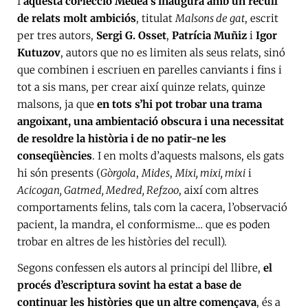
I
aquesta col·lecció Medea s’inaugura amb un recull
de relats molt ambiciós
, titulat
Malsons de gat
, escrit
per tres autors,
Sergi G. Osset
,
Patrícia Muñiz
i
Igor
Kutuzov
, autors que no es limiten als seus relats, sinó
que combinen i escriuen en parelles canviants i fins i
tot a sis mans, per crear així quinze relats, quinze
malsons, ja que
en tots s’hi pot trobar una trama
angoixant, una ambientació obscura i una necessitat
de resoldre la història i de no patir-ne les
conseqüències
. I en molts d’aquests malsons, els gats
hi són presents (
Gòrgola
,
Mides
,
Mixi, mixi, mixi
i
Acicogan, Gatmed, Medred, Refzoo
, així com altres
comportaments felins, tals com la cacera, l’observació
pacient, la mandra, el conformisme… que es poden
trobar en altres de les històries del recull).
Segons confessen els autors al principi del llibre,
el
procés d’escriptura sovint ha estat a base de
continuar les històries que un altre començava
, és a