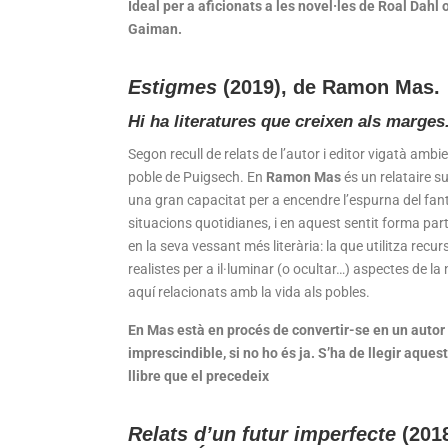
Ideal per a aficionats a les novel·les de Roal Dahl 
Gaiman.
Estigmes
(2019), de
Ramon Mas.
Hi ha literatures que creixen als marges
Segon recull de relats de l’autor i editor vigatà ambie
poble de Puigsech. En
Ramon Mas
és un relataire s
una gran capacitat per a encendre l’espurna del fant
situacions quotidianes, i en aquest sentit forma par
en la seva vessant més literària: la que utilitza recu
realistes per a il·luminar (o ocultar…) aspectes de la 
aquí relacionats amb la vida als pobles.
En Mas està en procés de convertir-se en un autor 
imprescindible, si no ho és ja. S’ha de llegir aquest
llibre que el precedeix
Relats d’un futur imperfecte
(2018