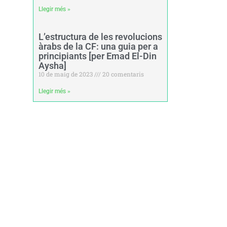
Llegir més »
L’estructura de les revolucions
àrabs de la CF: una guia per a
principiants [per Emad El-Din
Aysha]
10 de maig de 2023
20 comentaris
Llegir més »