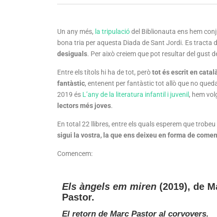
Un any més,
la tripulació
del Biblionauta ens hem conj
bona tria per aquesta Diada de Sant Jordi. Es tracta 
desiguals
. Per això creiem que pot resultar del gust 
Entre els títols hi ha de tot, però
tot és escrit en catal
fantàstic
, entenent per fantàstic tot allò que no queda
2019 és
L’any de la literatura infantil i juvenil
, hem vol
lectors més joves
.
En total 22 llibres, entre els quals esperem que trobe
sigui la vostra, la que ens deixeu en forma de comen
Comencem:
Els àngels em miren
(2019), de M
Pastor.
El retorn de Marc Pastor al corvovers.