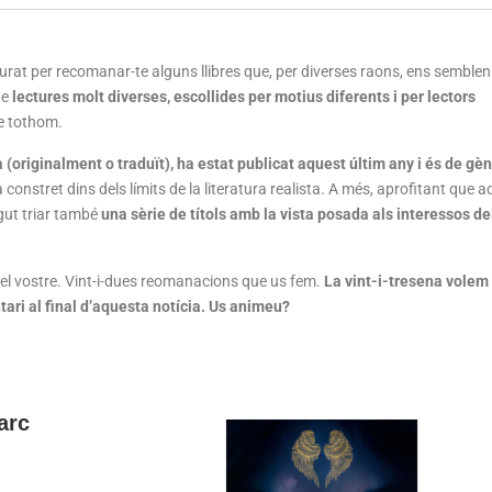
urat per recomanar-te alguns llibres que, per diverses raons, ens semble
de
lectures molt diverses, escollides per motius diferents i per lectors
de tothom.
à (originalment o traduït), ha estat publicat aquest últim any i és de gè
 constret dins dels límits de la literatura realista. A més, aprofitant que 
gut triar també
una sèrie de títols amb la vista posada als interessos de
u el vostre. Vint-i-dues reomanacions que us fem.
La vint-i-tresena volem
tari al final d’aquesta notícia. Us animeu?
arc