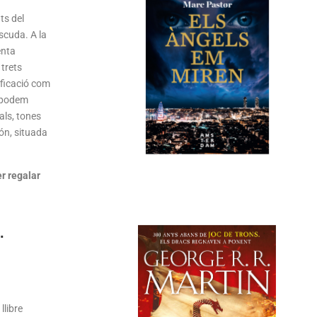
ts del
scuda. A la
enta
trets
ificació com
a podem
als, tones
món, situada
er regalar
.
llibre