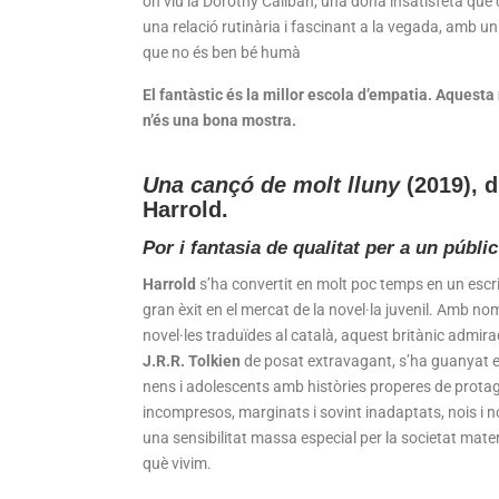
on viu la Dorothy Caliban, una dona insatisfeta qu
una relació rutinària i fascinant a la vegada, amb un
que no és ben bé humà
El fantàstic és la millor escola d’empatia. Aquesta
n’és una bona mostra.
Una cançó de molt lluny
(2019), d
Harrold.
Por i fantasia de qualitat per a un públic
Harrold
s’ha convertit en molt poc temps en un escr
gran èxit en el mercat de la novel·la juvenil. Amb n
novel·les traduïdes al català, aquest britànic admir
J.R.R. Tolkien
de posat extravagant, s’ha guanyat e
nens i adolescents amb històries properes de prota
incompresos, marginats i sovint inadaptats, nois i 
una sensibilitat massa especial per la societat mater
què vivim.