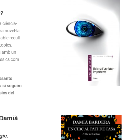
c?
 ciència-
ra novel·la
able recull
topies,
es amb un
àssics com
ssants
a si seguim
sics del
 Damià
gic.