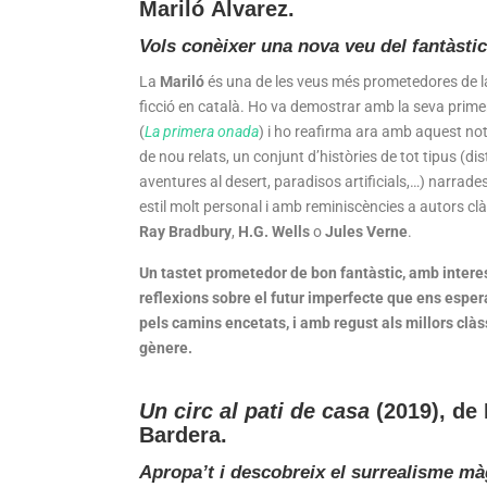
Mariló Álvarez
.
Vols conèixer una nova veu del fantàsti
La
Mariló
és una de les veus més prometedores de la
ficció en català. Ho va demostrar amb la seva prime
(
La primera onada
) i ho reafirma ara amb aquest not
de nou relats, un conjunt d’històries de tot tipus (dis
aventures al desert, paradisos artificials,…) narrad
estil molt personal i amb reminiscències a autors cl
Ray Bradbury
,
H.G. Wells
o
Jules Verne
.
Un tastet prometedor de bon fantàstic, amb intere
reflexions sobre el futur imperfecte que ens esper
pels camins encetats, i amb regust als millors clàs
gènere.
Un circ al pati de casa
(2019), de
Bardera
.
Apropa’t i descobreix el surrealisme mà