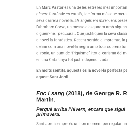
En
Marc Pastor
és una de les estrelles més importan
gènere fantàstic en català, i de forma més que mere
seva darrera novel·la,
Els àngels em miren
, ens pres
l’Abraham Corvo, un mosso d’esquadra amb alguns 
diguem-ne…
peculiars
… Que justifiquen la seva class
a novel·la fantàstica. Recent sortida d’impremta, l
definir com una novel·la negra amb tocs sobrenatur
d’ironia, un punt de “friquisme” i tot el carisma del 
en una Catalunya tot just independitzada.
En molts sentits, aquesta és la novel·la perfecta p
aquest Sant Jordi.
Foc i sang
(2018), de
George R. R
Martin.
Perquè arriba l’hivern, encara que sigui
primavera.
Sant Jordi sempre és un bon moment per regalar un 