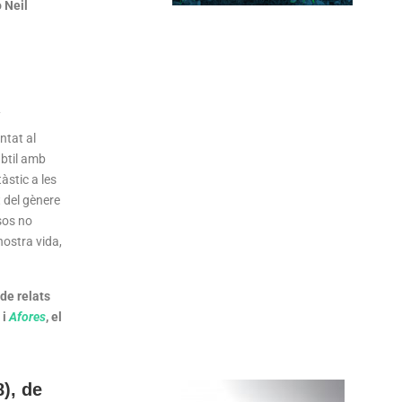
o Neil
.
ntat al
ubtil amb
àstic a les
t del gènere
rsos no
nostra vida,
de relats
 i
Afores
, el
), de