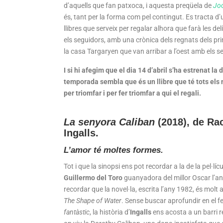
d’aquells que fan patxoca, i aquesta preqüela de
Joc
és, tant per la forma com pel contingut. Es tracta d’
llibres que serveix per regalar alhora que farà les del
els seguidors, amb una crònica dels regnats dels pri
la casa Targaryen que van arribar a l’oest amb els 
I si hi afegim que el dia 14 d’abril s’ha estrenat la 
temporada sembla que és un llibre que té tots els
per triomfar i per fer triomfar a qui el regali.
La senyora Caliban
(2018),
de
Ra
Ingalls
.
L’amor té moltes formes.
Tot i que la sinopsi ens pot recordar a la de la pel·líc
Guillermo del Toro
guanyadora del millor Oscar l’an
recordar que la novel·la, escrita l’any 1982, és molt 
The Shape of Water
. Sense buscar aprofundir en el f
fantàstic
, la història d’
Ingalls
ens acosta a un barri r