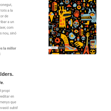
conegut,
 tots a la
tor de
ribar a un
ixer, com
es nou, sinó
s la millor
i
alders
.
le.
l propi
reeditar en
i menys que
nvasió subtil