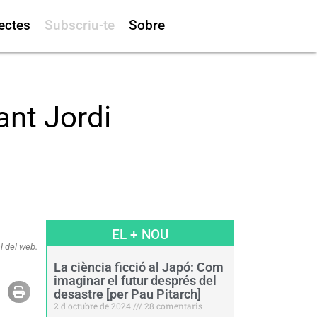
ectes
Subscriu-te
Sobre
ant Jordi
EL + NOU
l del web.
La ciència ficció al Japó: Com
imaginar el futur després del
desastre [per Pau Pitarch]
2 d'octubre de 2024
28 comentaris