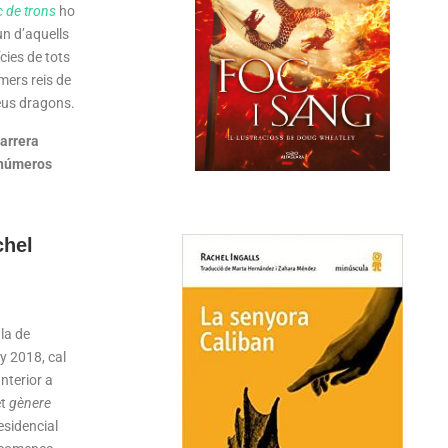
 de trons
ho
un d’aquells
ícies de tots
mers reis de
seus dragons.
darrera
 números
chel
ula de
y 2018, cal
anterior a
et
gènere
esidencial