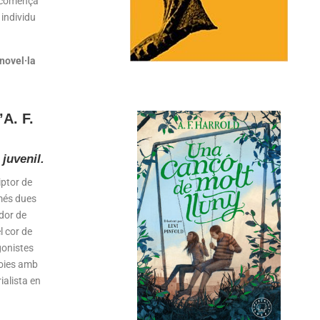
e comença
 individu
 novel·la
’
A. F.
 juvenil.
iptor de
omés dues
ador de
l cor de
gonistes
noies amb
ialista en