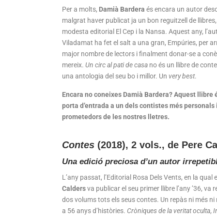
Per a molts,
Damià Bardera
és encara un autor des
malgrat haver publicat ja un bon reguitzell de llibres,
modesta editorial El Cep i la Nansa. Aquest any, l’au
Viladamat ha fet el salt a una gran, Empúries, per ar
major nombre de lectors i finalment donar-se a conè
mereix.
Un circ al pati de casa
no és un llibre de cont
una antologia del seu bo i millor. Un
very best
.
Encara no coneixes Damià Bardera? Aquest llibre é
porta d’entrada a un dels contistes més personals 
prometedors de les nostres lletres.
Contes
(2018), 2 vols., de Pere C
Una edició preciosa d’un autor irrepetib
L’any passat, l’Editorial Rosa Dels Vents, en la qual e
Calders
va publicar el seu primer llibre l’any ’36, va 
dos volums tots els seus contes. Un repàs ni més n
a 56 anys d’històries.
Cròniques de la veritat oculta
,
I