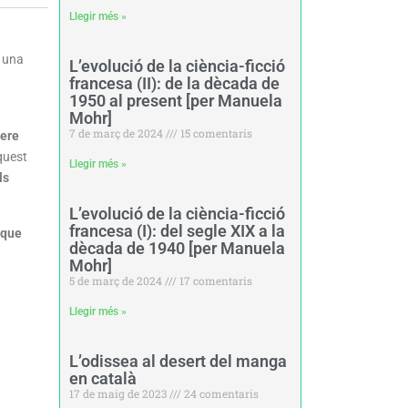
Llegir més »
n una
L’evolució de la ciència-ficció
francesa (II): de la dècada de
1950 al present [per Manuela
Mohr]
7 de març de 2024
15 comentaris
nere
aquest
Llegir més »
ls
L’evolució de la ciència-ficció
francesa (I): del segle XIX a la
 que
dècada de 1940 [per Manuela
Mohr]
5 de març de 2024
17 comentaris
Llegir més »
L’odissea al desert del manga
en català
17 de maig de 2023
24 comentaris