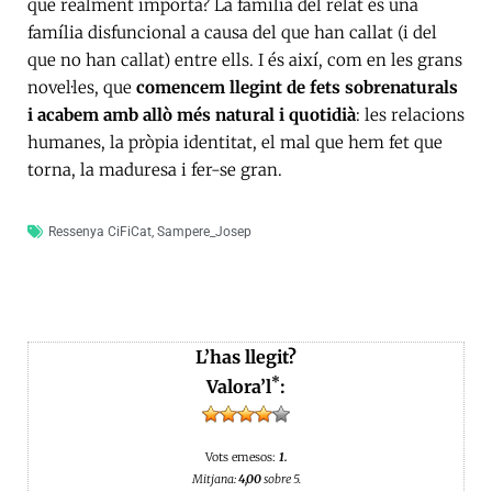
que realment importa? La família del relat és una
família disfuncional a causa del que han callat (i del
que no han callat) entre ells. I és així, com en les grans
novel·les, que
comencem llegint de fets sobrenaturals
i acabem amb allò més natural i quotidià
: les relacions
humanes, la pròpia identitat, el mal que hem fet que
torna, la maduresa i fer-se gran.
Ressenya CiFiCat
,
Sampere_Josep
L’has llegit?
*
Valora’l
:
Vots emesos:
1.
Mitjana:
4,00
sobre 5.