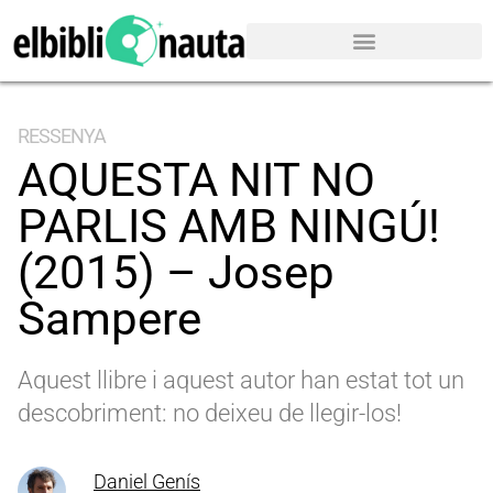
RESSENYA
AQUESTA NIT NO
PARLIS AMB NINGÚ!
(2015) – Josep
Sampere
Aquest llibre i aquest autor han estat tot un
descobriment: no deixeu de llegir-los!
Daniel Genís