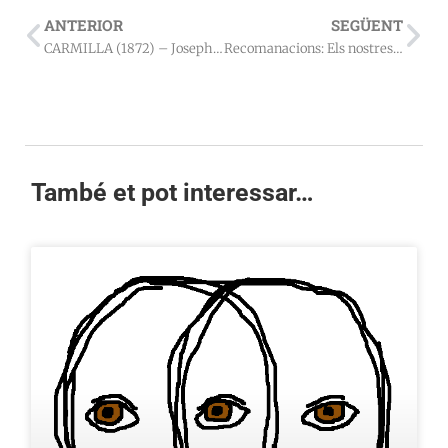
ANTERIOR
SEGÜENT
CARMILLA (1872) – Joseph Sheridan Le Fanu
Recomanacions: Els nostres llibres per Sant Jordi 2016
També et pot interessar…