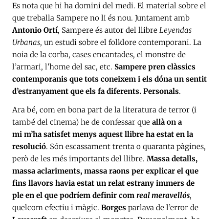
Es nota que hi ha domini del medi. El material sobre el
que treballa Sampere no li és nou. Juntament amb
Antonio Ortí
, Sampere
és autor del llibre
Leyendas
Urbanas
, un estudi sobre el folklore contemporani. La
noia de la corba, cases encantades, el monstre de
l’armari, l’home del sac, etc.
Sampere pren clàssics
contemporanis que tots coneixem i els dóna un sentit
d’estranyament que els fa diferents. Personals
.
Ara bé, com en bona part de la literatura de terror (i
també del cinema) he de confessar que
allà on a
mi m’ha satisfet menys aquest llibre ha estat en la
resolució
. Són escassament trenta o quaranta pàgines,
però de les més importants del llibre.
Massa detalls,
massa aclariments, massa raons per explicar el que
fins llavors havia estat un relat estrany immers de
ple en el que podríem definir com
real meravellós
,
quelcom efectiu i màgic.
Borges
parlava de l’error de