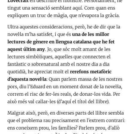
Lovecraft
en descriure el monstre. Personalment, he
tingut una sensació semblant aquí. Com quan ens
expliquen un truc de màgia, que n’evapora la gràcia.
Ultra aquestes consideracions, però, he de dir que la
novel·la m’ha satisfet, i que és
una de les millor
lectures de gènere en llengua catalana que he fet
aquest últim any
. Jo, que sóc molt amant de les
lectures simbòliques, aquelles que connecten el
fantàstic o sobrenatural amb el nostre dia a dia
quotidià, he apreciat molt el
rerefons metafòric
d’aquesta novel·la
: Quan parlem massa de les nostres
pors, diu l’Eduard en un moment donat de la novel·la,
correm el risc de fer-les reals, de donar-los vida. Per
això més val callar-les (d’aquí el títol del llibre).
Malgrat això, però, en diverses parts del llibre sembla
que el problema rau precisament en l’extrem contrari:
ens coneixem prou, les famílies? Parlem prou, d’allò