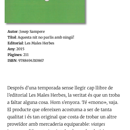
Autor
: Josep Sampere
Títol
: Aquesta nit no parlis amb ningú!
Editorial
: Les Males Herbes
Any
: 2015
Pàgines
: 211
ISBN
: 9788494310867
Després d’una temporada sense llegir cap llibre de
l’editorial Les Males Herbes, la veritat és que un troba
a faltar alguna cosa. Hom s’enyora. Té «mono», vaja.
El producte que ofereixen acostuma a ser de tanta
qualitat i és tan original que costa de trobar un altre
proveïdor amb mercaderia equiparable:
viatges