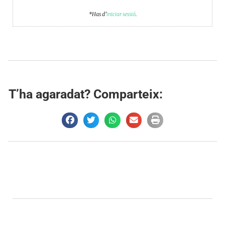
*Has d’
iniciar sessió
.
T’ha agaradat? Comparteix: