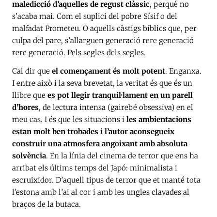
maledicció d’aquelles de regust clàssic
, perquè no
s’acaba mai. Com el suplici del pobre Sísif o del
malfadat Prometeu. O aquells càstigs bíblics que, per
culpa del pare, s’allarguen generació rere generació
rere generació. Pels segles dels segles.
Cal dir que
el començament és molt potent
. Enganxa.
I entre això i la seva brevetat, la veritat és que és un
llibre que
es pot llegir tranquil·lament en un parell
d’hores
, de lectura intensa (gairebé obsessiva) en el
meu cas. I és que les situacions i
les ambientacions
estan molt ben trobades i l’autor aconsegueix
construir una atmosfera angoixant amb absoluta
solvència
. En la línia del cinema de terror que ens ha
arribat els últims temps del Japó: minimalista i
escruixidor. D’aquell tipus de terror que et manté tota
l’estona amb l’ai al cor i amb les ungles clavades al
braços de la butaca.