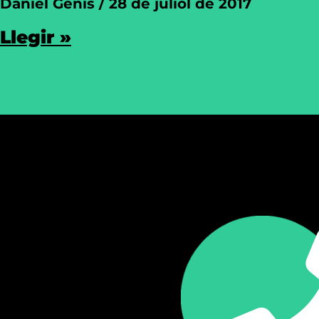
Daniel Genís
28 de juliol de 2017
Llegir »