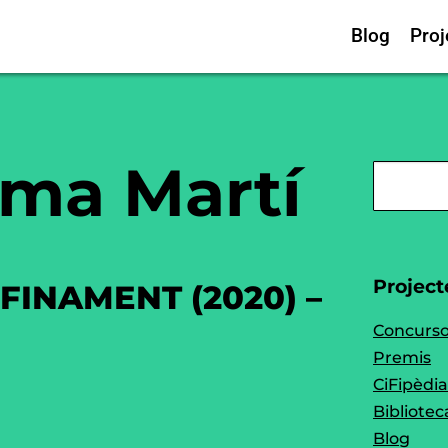
Blog
Proj
ma Martí
Project
FINAMENT (2020) –
Concurs
Premis
CiFipèdia
Bibliotec
Blog