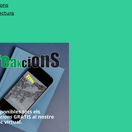
ions
ectura