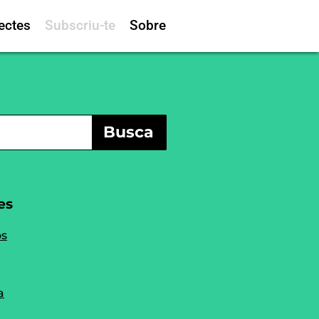
ectes
Subscriu-te
Sobre
Busca
es
os
a