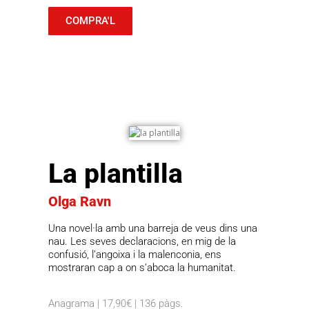
COMPRA'L
La plantilla
Olga Ravn
Una novel·la amb una barreja de veus dins una
nau. Les seves declaracions, en mig de la
confusió, l’angoixa i la malenconia, ens
mostraran cap a on s’aboca la humanitat.
Anagrama | 17,90€ | 136 pàgs.