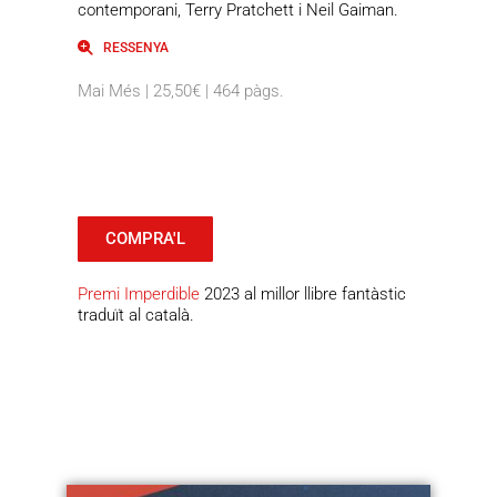
contemporani, Terry Pratchett i Neil Gaiman.
RESSENYA
Mai Més | 25,50€ | 464 pàgs.
COMPRA'L
Premi Imperdible
2023 al millor llibre fantàstic
traduït al català.