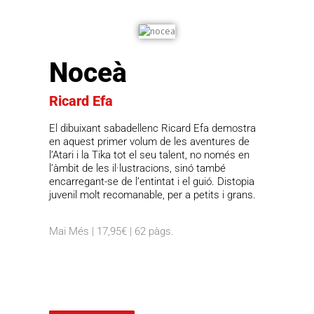
Noceà
Ricard Efa
El dibuixant sabadellenc Ricard Efa demostra
en aquest primer volum de les aventures de
l’Atari i la Tika tot el seu talent, no només en
l’àmbit de les il·lustracions, sinó també
encarregant-se de l’entintat i el guió. Distopia
juvenil molt recomanable, per a petits i grans.
Mai Més | 17,95€ | 62 pàgs.