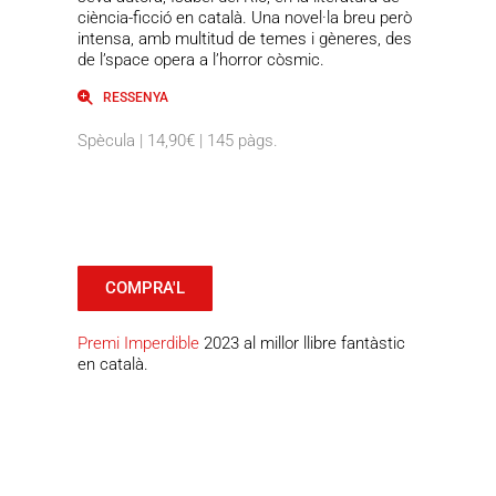
ciència-ficció en català. Una novel·la breu però
intensa, amb multitud de temes i gèneres, des
de l’space opera a l’horror còsmic.
RESSENYA
Spècula | 14,90€ | 145 pàgs.
COMPRA'L
Premi Imperdible
2023 al millor llibre fantàstic
en català.