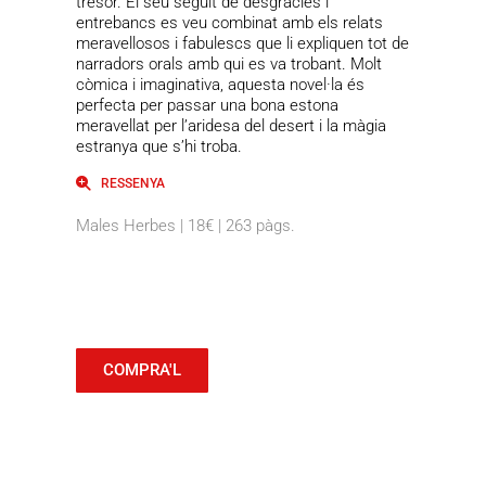
tresor. El seu seguit de desgràcies i
entrebancs es veu combinat amb els relats
meravellosos i fabulescs que li expliquen tot de
narradors orals amb qui es va trobant. Molt
còmica i imaginativa, aquesta novel·la és
perfecta per passar una bona estona
meravellat per l’aridesa del desert i la màgia
estranya que s’hi troba.
RESSENYA
Males Herbes | 18€ | 263 pàgs.
COMPRA'L