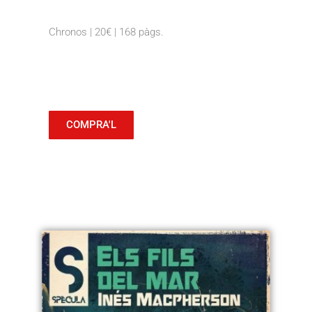
Chronos | 20€ | 168 pàgs.
COMPRA'L