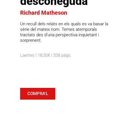
desconeguda
Richard Matheson
Un recull dels relats en els quals es va basar la
sèrie del mateix nom. Temes atemporals
tractats des d’una perspectiva inquietant i
sorprenent.
Laertes | 18,50€ | 208 pàgs.
COMPRA'L