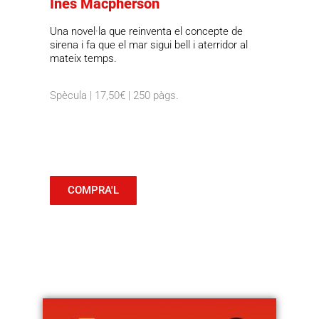
Inés Macpherson
Una novel·la que reinventa el concepte de
sirena i fa que el mar sigui bell i aterridor al
mateix temps.
Spècula | 17,50€ | 250 pàgs.
COMPRA'L