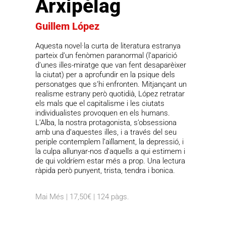
Arxipèlag
Guillem López
Aquesta novel·la curta de literatura estranya
parteix d’un fenòmen paranormal (l’aparició
d’unes illes-miratge que van fent desaparèixer
la ciutat) per a aprofundir en la psique dels
personatges que s’hi enfronten. Mitjançant un
realisme estrany però quotidià, López retratar
els mals que el capitalisme i les ciutats
individualistes provoquen en els humans.
L’Alba, la nostra protagonista, s’obsessiona
amb una d’aquestes illes, i a través del seu
periple contemplem l’aïllament, la depressió, i
la culpa allunyar-nos d’aquells a qui estimem i
de qui voldríem estar més a prop. Una lectura
ràpida però punyent, trista, tendra i bonica.
Mai Més | 17,50€ | 124 pàgs.