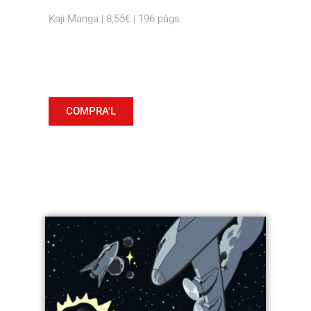
Kaji Manga | 8,55€ | 196 pàgs.
COMPRA'L