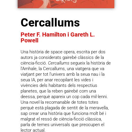
Cercallums
Peter F. Hamilton i Gareth L.
Powell
Una història de space opera, escrita per dos
autors ja considerats gairebé clàssics de la
ciència-ficció.
Cercallums
segueix la història de
l’Amhale, la Cercallums, una viatgera que va
viatjant per tot l’univers amb la seua nau i la
seua IA, per anar recopilant les vides i
vivències dels habitants dels respectius
planetes, que la reben gairebé com una
deessa, perquè apareix un cop cada mil·lenni.
Una novel·la recomanable de totes totes
perquè està plagada de sentit de la meravella,
sap crear una història que funciona molt bé i
malgrat el ressó de ciència-ficció clàssica,
parla de temes universals que preocupen el
lector actual.