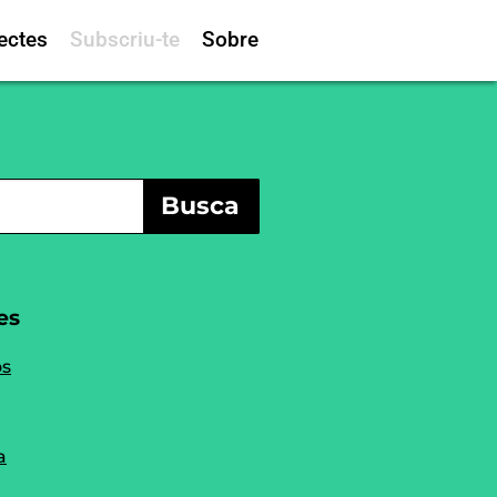
ectes
Subscriu-te
Sobre
Busca
es
os
a