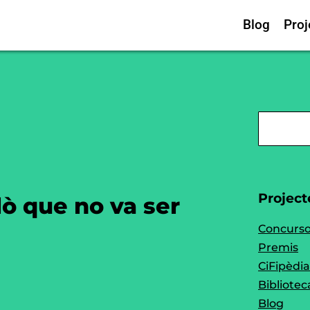
Blog
Proj
Project
lò que no va ser
Concurs
Premis
CiFipèdia
Bibliotec
Blog