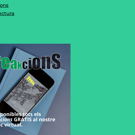
ions
ectura