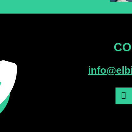
CO
info@elb