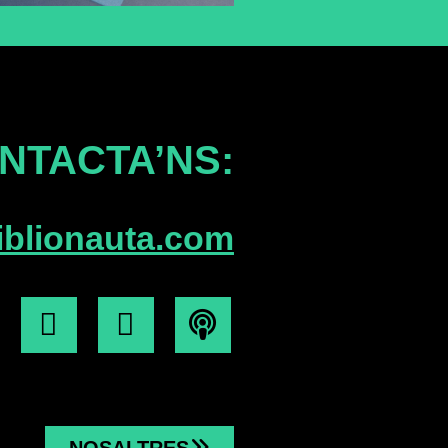
NTACTA’NS:
iblionauta.com
NOSALTRES