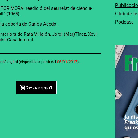
Publicaci
OR MORA: reedició del seu relat de ciència-
it” (1965).
Club de le
Podcast
e la coberta de Carlos Acedo.
 interiors de Rafa Villalón, Jordi (Mar)Tínez, Xevi
acint Casademont.
sió digital (disponible a partir del
06/01/2017
).
Descarrega'l