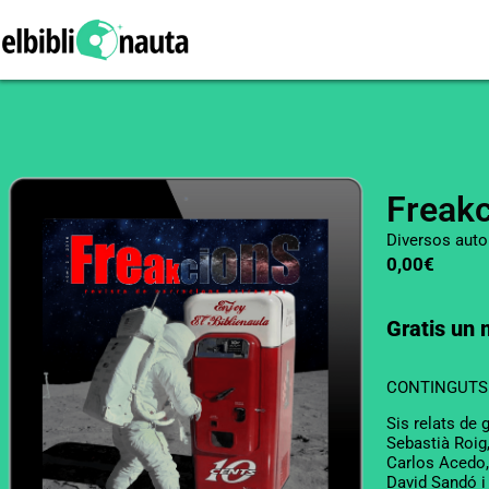
Freakc
Diversos auto
0,00€
Gratis un 
CONTINGUTS
Sis relats de 
Sebastià Roig
Carlos Acedo, 
David Sandó i 