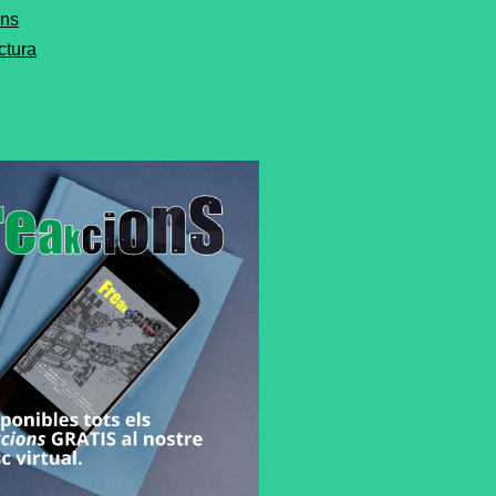
ons
ctura