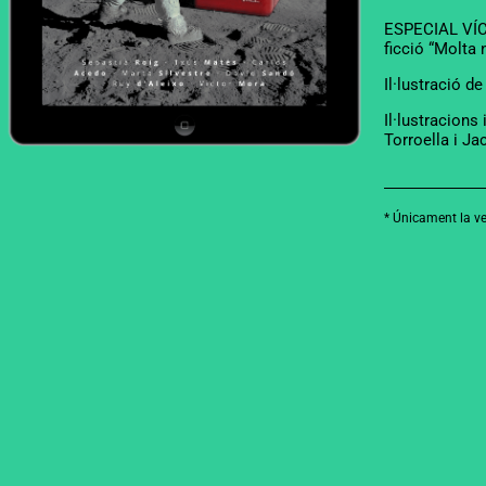
ESPECIAL VÍCT
ficció “Molta n
Il·lustració d
Il·lustracions
Torroella i J
* Únicament la ver