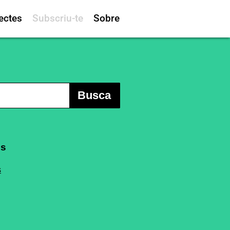
ectes
Subscriu-te
Sobre
Busca
es
s