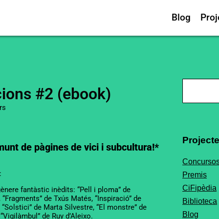
Blog
Proj
ions #2 (ebook)
rs
Project
munt de pàgines de vici i subcultura!*
Concurso
:
Premis
CiFipèdia
gènere fantàstic inèdits: “Pell i ploma” de
, “Fragments” de Txús Matés, “Inspiració” de
Biblioteca
“Solstici” de Marta Silvestre, “El monstre” de
Blog
“Vigilàmbul” de Ruy d’Aleixo.