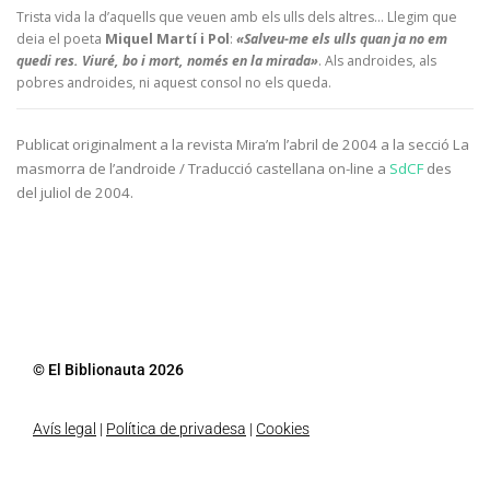
Trista vida la d’aquells que veuen amb els ulls dels altres… Llegim que
deia el poeta
Miquel Martí i Pol
:
«Salveu-me els ulls quan ja no em
quedi res. Viuré, bo i mort, només en la mirada»
. Als androides, als
pobres androides, ni aquest consol no els queda.
Publicat originalment a la revista Mira’m l’abril de 2004 a la secció La
masmorra de l’androide
/ Traducció castellana on-line a
SdCF
des
del juliol de 2004.
© El Biblionauta 2026
Avís legal
|
Política de privadesa
|
Cookies