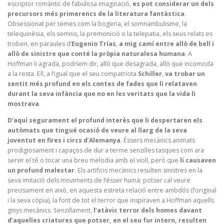
escriptor romàntic de fabulosa imaginació,
es pot considerar un dels
precursors més primerencs de la literatura fantàstica
.
Obsessionat per temes com la bogeria, el somnambulisme, la
telequinèsia, els somnis, la premonició o la telepatia, els seus relats es
troben, en paraules d’
Eugenio Trías
,
a mig camí entre allò de bell i
allò de sinistre que conté la pròpia naturalesa humana
. A
Hoffman li agrada, podríem dir, allò que desagrada, allò que incomoda
a la resta. Ell, a l’igual que el seu compatriota
Schiller
,
va trobar un
sentit més profund en els contes de fades que li relataven
durant la seva infància que no en les veritats que la vida li
mostrava
.
D’aquí segurament el profund interès que li despertaren els
autòmats que tingué ocasió de veure al llarg de la seva
joventut en fires i circs d’Alemanya
. Éssers mecànics animats
prodigiosament i capaços de dur a terme senzilles tasques com ara
servir el té o tocar una breu melodia amb el violí, però que
li causaven
un profund malestar
. Els artificis mecànics resulten sinistres en la
seva imitació dels moviments de l’ésser humà; potser cal veure
precisament en això, en aquesta estreta relació entre ambdós (l’original
i la seva còpia), la font de tot el terror que inspiraven a Hoffman aquells
ginys mecànics. Senzillament,
l’atàvic terror dels homes davant
d’aquelles criatures que potser, en el seu fur intern, resulten