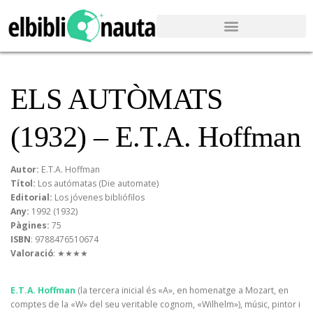
ELS AUTÒMATS
(1932) – E.T.A. Hoffman
Autor:
E.T.A. Hoffman
Títol:
Los autómatas (Die automate)
Editorial:
Los jóvenes bibliófilos
Any:
1992 (1932)
Pàgines:
75
ISBN
: 9788476510674
Valoració
: ★★★★
E.T.A. Hoffman
(la tercera inicial és «A», en homenatge a Mozart, en
comptes de la «W» del seu veritable cognom, «Wilhelm»), músic, pintor i