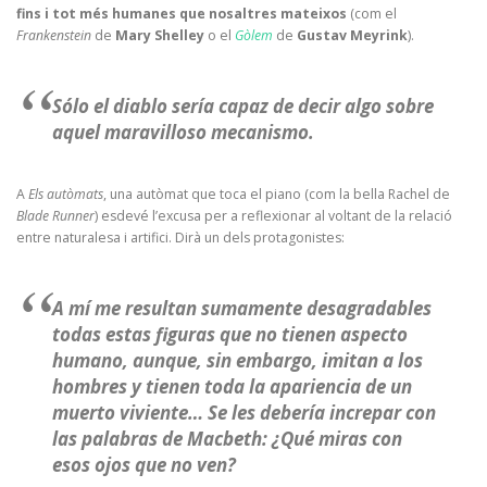
fins i tot més humanes que nosaltres mateixos
(com el
Frankenstein
de
Mary Shelley
o el
Gòlem
de
Gustav Meyrink
).
Sólo el diablo sería capaz de decir algo sobre
aquel maravilloso mecanismo.
A
Els autòmats
, una autòmat que toca el piano (com la bella Rachel de
Blade Runner
) esdevé l’excusa per a reflexionar al voltant de la relació
entre naturalesa i artifici. Dirà un dels protagonistes:
A mí me resultan sumamente desagradables
todas estas figuras que no tienen aspecto
humano, aunque, sin embargo, imitan a los
hombres y tienen toda la apariencia de un
muerto viviente… Se les debería increpar con
las palabras de Macbeth: ¿Qué miras con
esos ojos que no ven?