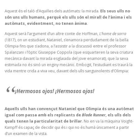
Aquest és el taló d’Aquil·les dels autòmats: la mirada.
Els seus ulls no
són uns ulls humans, perquè els ulls són el mirall de l’ànima i els
autòmats, evidentment, no tenen ànima
.
Aquest serà l’argument d’un altre conte de Hoffman,
L’home de sorra
(1817), on un estudiant, Nataniel, s’enamora perdudament de la bella
Olimpia fins que s’adona, a l’assistir a la discussió entre el professor
Spalanzani i l’òptic Giuseppe Coppola (que esquarteren la seva criatura
mecànica davant la mirada esglaiada del jove enamorat), que la seva
estimada no és sinó un enginy mecànic. Embogit, l’estudiant es traurà la
vida mentre crida a viva veu, davant dels ulls sanguinolents d’Olimpia:
¡Hermosos ojos! ¡Hermosos ojos!
Aquells ulls han convençut Nataniel que Olimpia és una autòmat
igual com passa amb els replicants de
Blade Runner
, els ulls dels
quals tenen la particularitat de brillar
. No en va la màquina Voight-
Kampff és capaç de decidir qui és i qui no és humà únicament a partir
d’un examen de la vista.